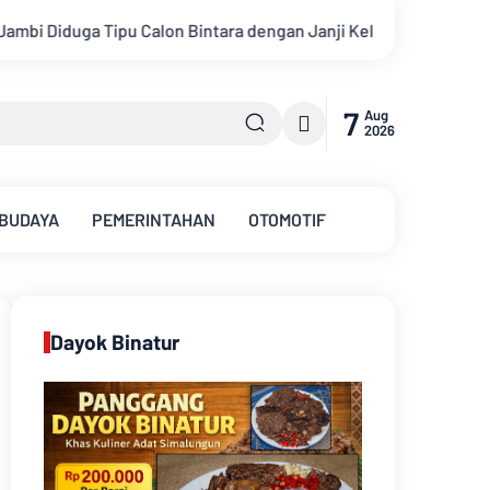
gan Janji Kelulusan
Konsisten Alirkan Kepedulian, Sinsen G
7
Aug
2026
 BUDAYA
PEMERINTAHAN
OTOMOTIF
Dayok Binatur