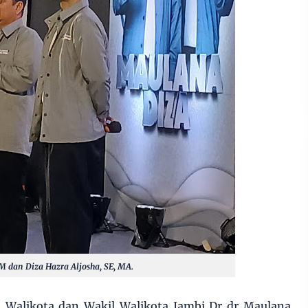
M dan Diza Hazra Aljosha, SE, MA.
 Walikota dan Wakil Walikota Jambi Dr dr Maulana,