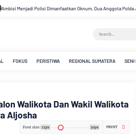
 Oknum, Dua Anggota Polda Jambi Diduga Tipu Calon Bintara den
AL
FOKUS
PERISTIWA
REGIONAL SUMATERA
SENI
alon Walikota Dan Wakil Walikota
a Aljosha
Font size:
PRINT
12px
30px