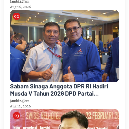
Optimal
Jambi24Jam
Aug 16, 2026
Sabam Sinaga Anggota DPR RI Hadiri
Musda V Tahun 2026 DPD Partai
Demokrat Provinsi Jambi
Jambi24Jam
Aug 12, 2026