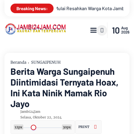
 Kota Jambi, Pemadaman di Sungai Gelam Terus Dikebut
Kon
Breaking News:
10
Aug
2026
Beranda
SUNGAIPENUH
Berita Warga Sungaipenuh
Diintimidasi Ternyata Hoax,
Ini Kata Ninik Mamak Rio
Jayo
Jambi24Jam
Selasa, Oktober 22, 2024
PRINT
12px
30px