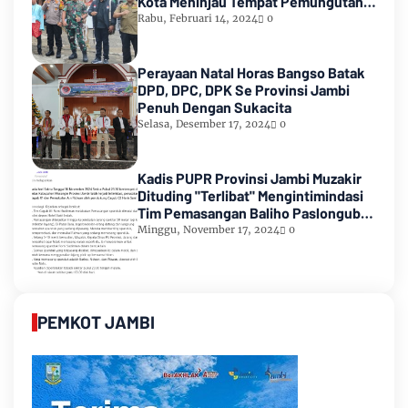
Kota Meninjau Tempat Pemungutan
Suara Pemilu 2024
Rabu, Februari 14, 2024
0
Perayaan Natal Horas Bangso Batak
DPD, DPC, DPK Se Provinsi Jambi
Penuh Dengan Sukacita
Selasa, Desember 17, 2024
0
Kadis PUPR Provinsi Jambi Muzakir
Dituding "Terlibat" Mengintimindasi
Tim Pemasangan Baliho Paslongub
Romi-Sudirman
Minggu, November 17, 2024
0
PEMKOT JAMBI