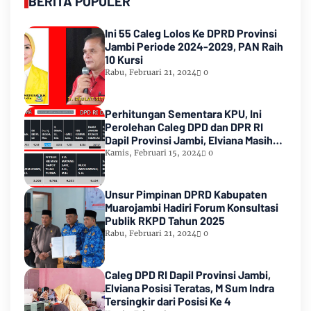
BERITA POPULER
Ini 55 Caleg Lolos Ke DPRD Provinsi
Jambi Periode 2024-2029, PAN Raih
10 Kursi
Rabu, Februari 21, 2024
0
Perhitungan Sementara KPU, Ini
Perolehan Caleg DPD dan DPR RI
Dapil Provinsi Jambi, Elviana Masih
Urutan Kedua Teratas
Kamis, Februari 15, 2024
0
Unsur Pimpinan DPRD Kabupaten
Muarojambi Hadiri Forum Konsultasi
Publik RKPD Tahun 2025
Rabu, Februari 21, 2024
0
Caleg DPD RI Dapil Provinsi Jambi,
Elviana Posisi Teratas, M Sum Indra
Tersingkir dari Posisi Ke 4