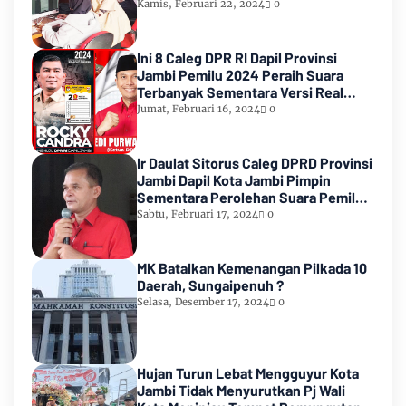
Kamis, Februari 22, 2024
0
Ini 8 Caleg DPR RI Dapil Provinsi
Jambi Pemilu 2024 Peraih Suara
Terbanyak Sementara Versi Real
Count KPU RI
Jumat, Februari 16, 2024
0
Ir Daulat Sitorus Caleg DPRD Provinsi
Jambi Dapil Kota Jambi Pimpin
Sementara Perolehan Suara Pemilu
2024
Sabtu, Februari 17, 2024
0
MK Batalkan Kemenangan Pilkada 10
Daerah, Sungaipenuh ?
Selasa, Desember 17, 2024
0
Hujan Turun Lebat Mengguyur Kota
Jambi Tidak Menyurutkan Pj Wali