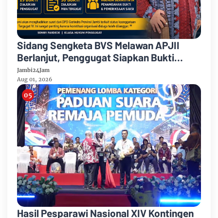
Sidang Sengketa BVS Melawan APJII
Berlanjut, Penggugat Siapkan Bukti
Dugaan Pelanggaran Konstitusi
Jambi24Jam
Organisasi
Aug 01, 2026
Hasil Pesparawi Nasional XIV Kontingen