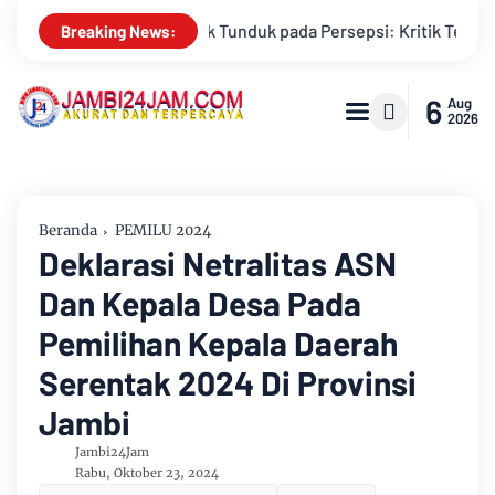
k Terhadap Monopoli Kebenaran oleh Media dan Aktivis
Kema
Breaking News:
6
Aug
2026
Beranda
PEMILU 2024
Deklarasi Netralitas ASN
Dan Kepala Desa Pada
Pemilihan Kepala Daerah
Serentak 2024 Di Provinsi
Jambi
Jambi24Jam
Rabu, Oktober 23, 2024