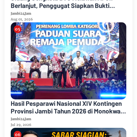
Berlanjut, Penggugat Siapkan Bukti
Dugaan Pelanggaran Konstitusi
Jambi24Jam
Organisasi
Aug 01, 2026
Hasil Pesparawi Nasional XIV Kontingen
Provinsi Jambi Tahun 2026 di Monokwari
Papua Barat
Jambi24Jam
Jul 29, 2026