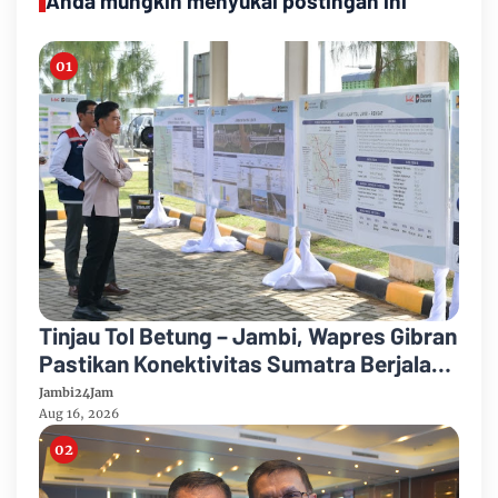
Anda mungkin menyukai postingan ini
Tinjau Tol Betung – Jambi, Wapres Gibran
Pastikan Konektivitas Sumatra Berjalan
Optimal
Jambi24Jam
Aug 16, 2026