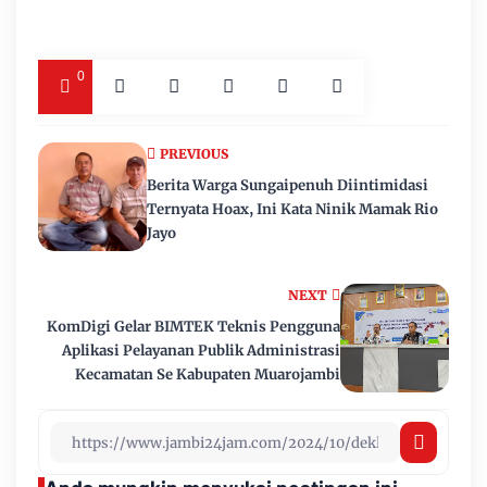
0
PREVIOUS
Berita Warga Sungaipenuh Diintimidasi
Ternyata Hoax, Ini Kata Ninik Mamak Rio
Jayo
NEXT
KomDigi Gelar BIMTEK Teknis Pengguna
Aplikasi Pelayanan Publik Administrasi
Kecamatan Se Kabupaten Muarojambi