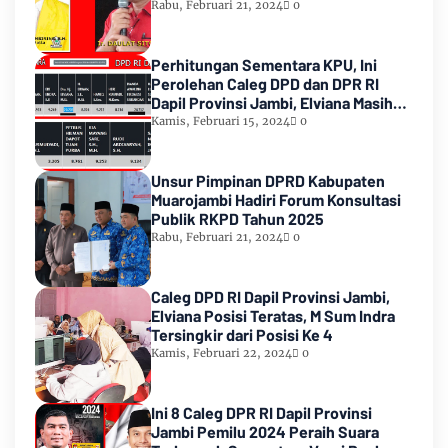
Rabu, Februari 21, 2024
0
Perhitungan Sementara KPU, Ini
Perolehan Caleg DPD dan DPR RI
Dapil Provinsi Jambi, Elviana Masih
Urutan Kedua Teratas
Kamis, Februari 15, 2024
0
Unsur Pimpinan DPRD Kabupaten
Muarojambi Hadiri Forum Konsultasi
Publik RKPD Tahun 2025
Rabu, Februari 21, 2024
0
Caleg DPD RI Dapil Provinsi Jambi,
Elviana Posisi Teratas, M Sum Indra
Tersingkir dari Posisi Ke 4
Kamis, Februari 22, 2024
0
Ini 8 Caleg DPR RI Dapil Provinsi
Jambi Pemilu 2024 Peraih Suara