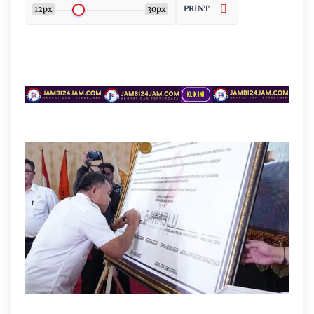
PRINT
12px
30px