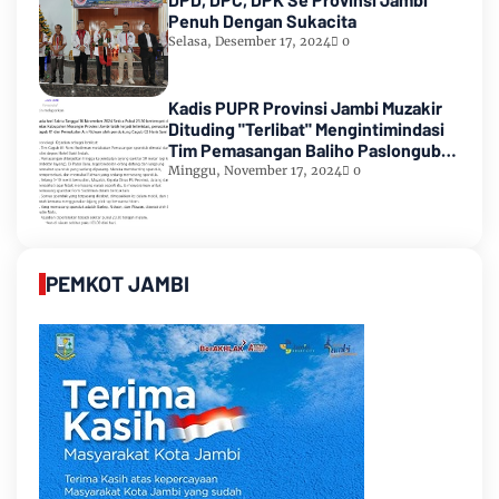
Penuh Dengan Sukacita
Selasa, Desember 17, 2024
0
Kadis PUPR Provinsi Jambi Muzakir
Dituding "Terlibat" Mengintimindasi
Tim Pemasangan Baliho Paslongub
Romi-Sudirman
Minggu, November 17, 2024
0
PEMKOT JAMBI