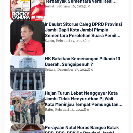
Terbanyak Sementara Versi Real
Count KPU RI
Jumat, Februari 16, 2024
0
Ir Daulat Sitorus Caleg DPRD Provinsi
Jambi Dapil Kota Jambi Pimpin
Sementara Perolehan Suara Pemilu
2024
Sabtu, Februari 17, 2024
0
MK Batalkan Kemenangan Pilkada 10
Daerah, Sungaipenuh ?
Selasa, Desember 17, 2024
0
Hujan Turun Lebat Mengguyur Kota
Jambi Tidak Menyurutkan Pj Wali
Kota Meninjau Tempat Pemungutan
Suara Pemilu 2024
Rabu, Februari 14, 2024
0
Perayaan Natal Horas Bangso Batak
DPD, DPC, DPK Se Provinsi Jambi