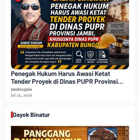
Penegak Hukum Harus Awasi Ketat
Tender Proyek di Dinas PUPR Provinsi
Jambi, Khususnya Dinas PUPR
Jambi24Jam
Kabupaten Bungo
Jul 25, 2026
Dayok Binatur