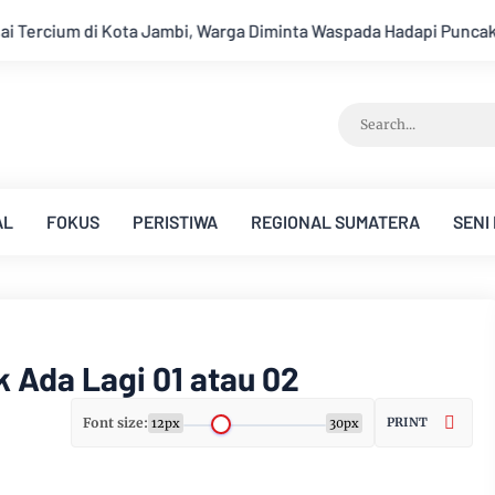
inta Waspada Hadapi Puncak Kemarau
Ambisi Menjadi Polisi
AL
FOKUS
PERISTIWA
REGIONAL SUMATERA
SENI
 Ada Lagi 01 atau 02
Font size:
PRINT
12px
30px