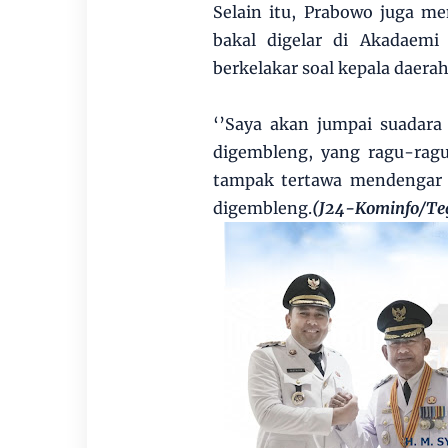
Selain itu, Prabowo juga m
bakal digelar di Akadaemi
berkelakar soal kepala daera
‘’Saya akan jumpai suadar
digembleng, yang ragu-ragu
tampak tertawa mendengar 
digembleng.
(J24-Kominfo/Te