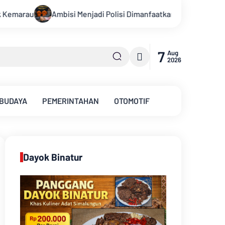
 Dimanfaatkan Oknum, Dua Anggota Polda Jambi Diduga Tipu Calon
7
Aug
2026
 BUDAYA
PEMERINTAHAN
OTOMOTIF
Dayok Binatur