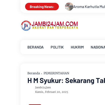
Aroma Karhutla Mulai Tercium di Kota Jambi, Warga Dim
Breaking News:
BERANDA
POLITIK
HUKRIM
NASION
Beranda
PEMERINTAHAN
H M Syukur: Sekarang Tak
Jambi24Jam
Kamis, Februari 20, 2025