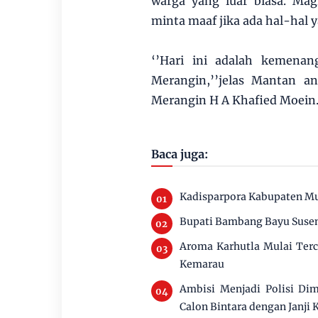
warga yang luar biasa. Mag
minta maaf jika ada hal-hal
‘’Hari ini adalah kemenan
Merangin,’’jelas Mantan a
Merangin H A Khafied Moein
Baca juga:
Kadisparpora Kabupaten Mu
Bupati Bambang Bayu Susen
Aroma Karhutla Mulai Ter
Kemarau
Ambisi Menjadi Polisi Di
Calon Bintara dengan Janji 