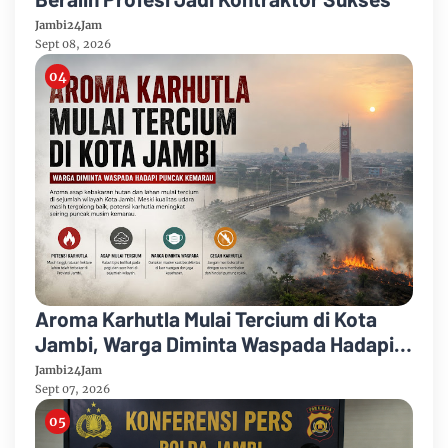
Jambi24Jam
Sept 08, 2026
Aroma Karhutla Mulai Tercium di Kota
Jambi, Warga Diminta Waspada Hadapi
Puncak Kemarau
Jambi24Jam
Sept 07, 2026