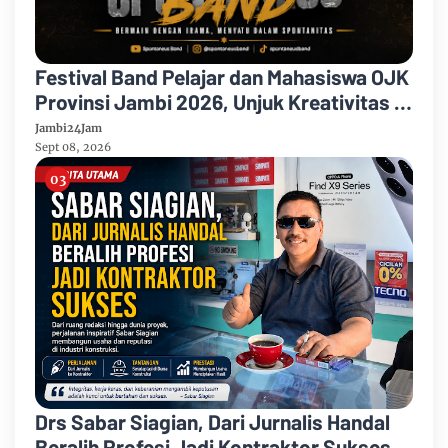
Festival Band Pelajar dan Mahasiswa OJK
Provinsi Jambi 2026, Unjuk Kreativitas di
Taman Banjuran Budayo, Spontaneus
Jambi24Jam
Band Raih Juara 2
Sept 08, 2026
Drs Sabar Siagian, Dari Jurnalis Handal
Beralih Profesi Jadi Kontraktor Sukses