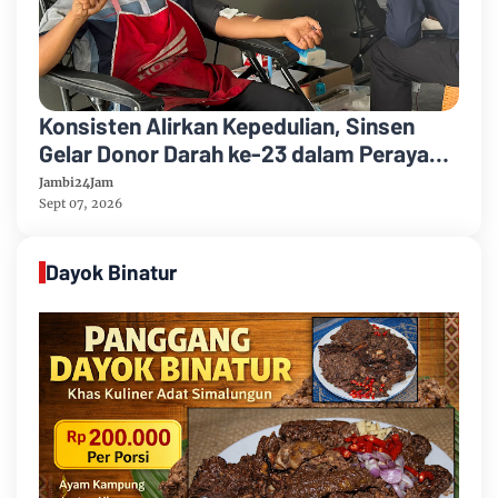
Konsisten Alirkan Kepedulian, Sinsen
Gelar Donor Darah ke-23 dalam Perayaan
Anniversary Sinsen
Jambi24Jam
Sept 07, 2026
Dayok Binatur