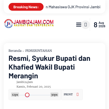
vinsi Jambi 2026, Unjuk Kreativitas di Taman Banjuran Budayo, 
Breaking News:
8
Aug
2026
Beranda
PEMERINTAHAN
Resmi, Syukur Bupati dan
Khafied Wakil Bupati
Merangin
Jambi24Jam
Kamis, Februari 20, 2025
PRINT
12px
30px