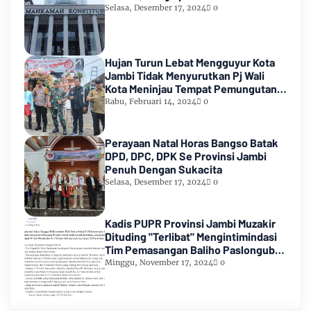
Selasa, Desember 17, 2024
0
Hujan Turun Lebat Mengguyur Kota
Jambi Tidak Menyurutkan Pj Wali
Kota Meninjau Tempat Pemungutan
Suara Pemilu 2024
Rabu, Februari 14, 2024
0
Perayaan Natal Horas Bangso Batak
DPD, DPC, DPK Se Provinsi Jambi
Penuh Dengan Sukacita
Selasa, Desember 17, 2024
0
Kadis PUPR Provinsi Jambi Muzakir
Dituding "Terlibat" Mengintimindasi
Tim Pemasangan Baliho Paslongub
Romi-Sudirman
Minggu, November 17, 2024
0