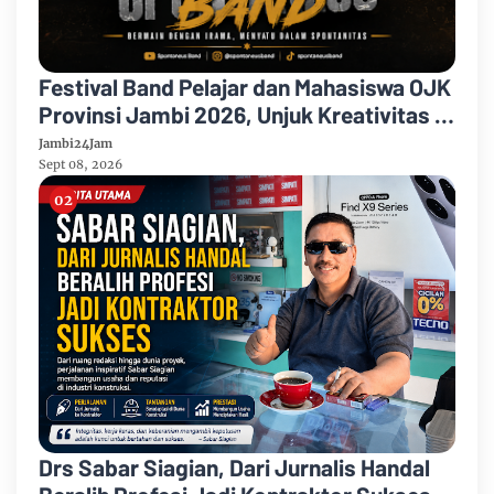
Festival Band Pelajar dan Mahasiswa OJK
Provinsi Jambi 2026, Unjuk Kreativitas di
Taman Banjuran Budayo, Spontaneus
Jambi24Jam
Band Raih Juara 2
Sept 08, 2026
Drs Sabar Siagian, Dari Jurnalis Handal