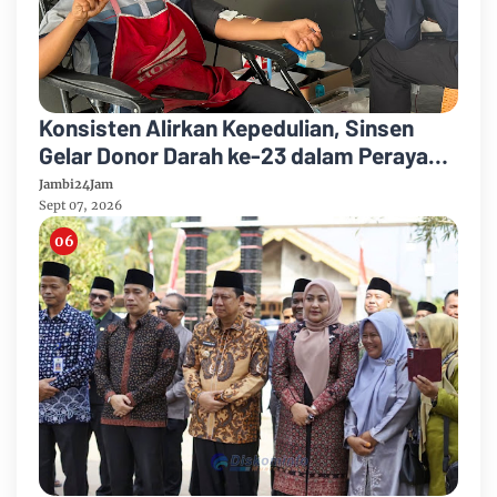
Konsisten Alirkan Kepedulian, Sinsen
Gelar Donor Darah ke-23 dalam Perayaan
Anniversary Sinsen
Jambi24Jam
Sept 07, 2026