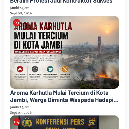
Beralih Profesi Jadi Kontraktor Sukses
Jambi24Jam
Sept 08, 2026
Aroma Karhutla Mulai Tercium di Kota
Jambi, Warga Diminta Waspada Hadapi
Puncak Kemarau
Jambi24Jam
Sept 07, 2026