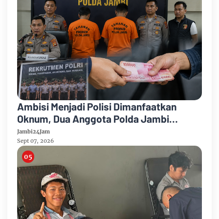
Ambisi Menjadi Polisi Dimanfaatkan
Oknum, Dua Anggota Polda Jambi
Diduga Tipu Calon Bintara dengan Janji
Jambi24Jam
Kelulusan
Sept 07, 2026