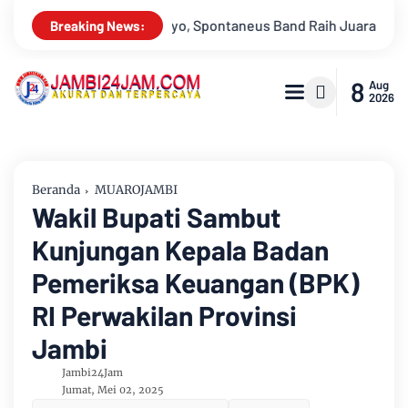
ara 2
Drs Sabar Siagian, Dari Jurnalis Handal Beralih Profes
Breaking News:
8
Aug
2026
Beranda
MUAROJAMBI
Wakil Bupati Sambut
Kunjungan Kepala Badan
Pemeriksa Keuangan (BPK)
RI Perwakilan Provinsi
Jambi
Jambi24Jam
Jumat, Mei 02, 2025