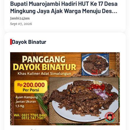
Bupati Muarojambi Hadiri HUT Ke 17 Desa
Mingkung Jaya Ajak Warga Menuju Desa
Mandiri 2026
Jambi24Jam
Sept 07, 2026
Dayok Binatur