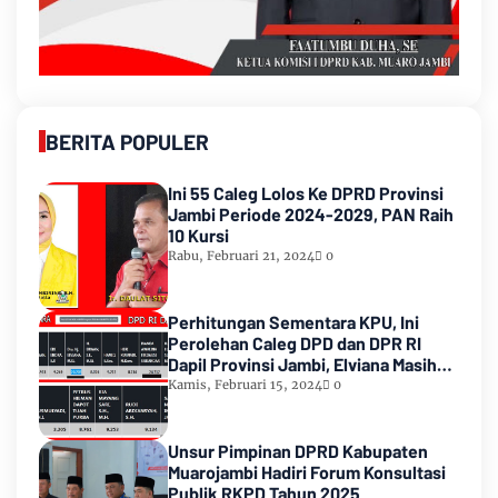
BERITA POPULER
Ini 55 Caleg Lolos Ke DPRD Provinsi
Jambi Periode 2024-2029, PAN Raih
10 Kursi
Rabu, Februari 21, 2024
0
Perhitungan Sementara KPU, Ini
Perolehan Caleg DPD dan DPR RI
Dapil Provinsi Jambi, Elviana Masih
Urutan Kedua Teratas
Kamis, Februari 15, 2024
0
Unsur Pimpinan DPRD Kabupaten
Muarojambi Hadiri Forum Konsultasi
Publik RKPD Tahun 2025