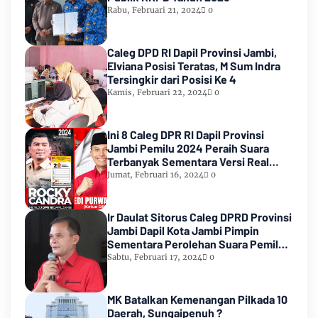
Rabu, Februari 21, 2024
0
Caleg DPD RI Dapil Provinsi Jambi,
Elviana Posisi Teratas, M Sum Indra
Tersingkir dari Posisi Ke 4
Kamis, Februari 22, 2024
0
Ini 8 Caleg DPR RI Dapil Provinsi
Jambi Pemilu 2024 Peraih Suara
Terbanyak Sementara Versi Real
Count KPU RI
Jumat, Februari 16, 2024
0
Ir Daulat Sitorus Caleg DPRD Provinsi
Jambi Dapil Kota Jambi Pimpin
Sementara Perolehan Suara Pemilu
2024
Sabtu, Februari 17, 2024
0
MK Batalkan Kemenangan Pilkada 10
Daerah, Sungaipenuh ?