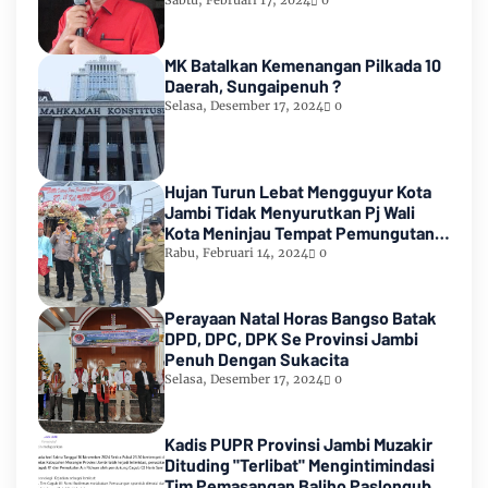
2024
Sabtu, Februari 17, 2024
0
MK Batalkan Kemenangan Pilkada 10
Daerah, Sungaipenuh ?
Selasa, Desember 17, 2024
0
Hujan Turun Lebat Mengguyur Kota
Jambi Tidak Menyurutkan Pj Wali
Kota Meninjau Tempat Pemungutan
Suara Pemilu 2024
Rabu, Februari 14, 2024
0
Perayaan Natal Horas Bangso Batak
DPD, DPC, DPK Se Provinsi Jambi
Penuh Dengan Sukacita
Selasa, Desember 17, 2024
0
Kadis PUPR Provinsi Jambi Muzakir
Dituding "Terlibat" Mengintimindasi
Tim Pemasangan Baliho Paslongub