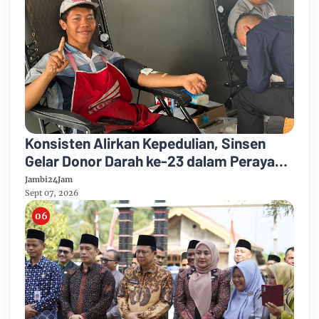
Konsisten Alirkan Kepedulian, Sinsen
Gelar Donor Darah ke-23 dalam Perayaan
Anniversary Sinsen
Jambi24Jam
Sept 07, 2026