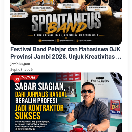
Festival Band Pelajar dan Mahasiswa OJK
Provinsi Jambi 2026, Unjuk Kreativitas di
Taman Banjuran Budayo, Spontaneus
Jambi24Jam
Band Raih Juara 2
Sept 08, 2026