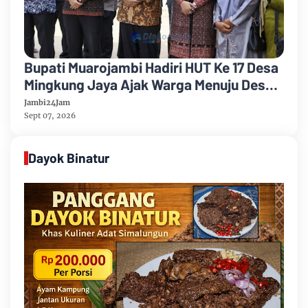
Bupati Muarojambi Hadiri HUT Ke 17 Desa
Mingkung Jaya Ajak Warga Menuju Desa
Mandiri 2026
Jambi24Jam
Sept 07, 2026
Dayok Binatur