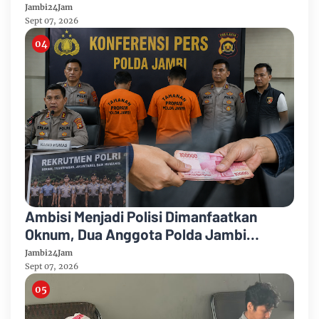
Puncak Kemarau
Jambi24Jam
Sept 07, 2026
Ambisi Menjadi Polisi Dimanfaatkan
Oknum, Dua Anggota Polda Jambi
Diduga Tipu Calon Bintara dengan Janji
Jambi24Jam
Kelulusan
Sept 07, 2026