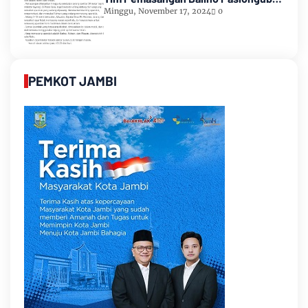
Romi-Sudirman
Minggu, November 17, 2024
0
PEMKOT JAMBI