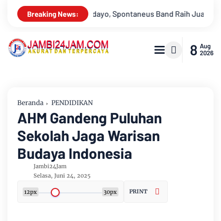
and Raih Juara 2
Drs Sabar Siagian, Dari Jurnalis Handal Ber
Breaking News:
8
Aug
2026
Beranda
PENDIDIKAN
AHM Gandeng Puluhan
Sekolah Jaga Warisan
Budaya Indonesia
Jambi24Jam
Selasa, Juni 24, 2025
PRINT
12px
30px