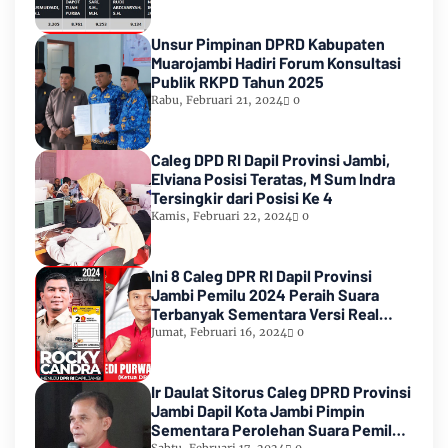
Unsur Pimpinan DPRD Kabupaten
Muarojambi Hadiri Forum Konsultasi
Publik RKPD Tahun 2025
Rabu, Februari 21, 2024
0
Caleg DPD RI Dapil Provinsi Jambi,
Elviana Posisi Teratas, M Sum Indra
Tersingkir dari Posisi Ke 4
Kamis, Februari 22, 2024
0
Ini 8 Caleg DPR RI Dapil Provinsi
Jambi Pemilu 2024 Peraih Suara
Terbanyak Sementara Versi Real
Count KPU RI
Jumat, Februari 16, 2024
0
Ir Daulat Sitorus Caleg DPRD Provinsi
Jambi Dapil Kota Jambi Pimpin
Sementara Perolehan Suara Pemilu