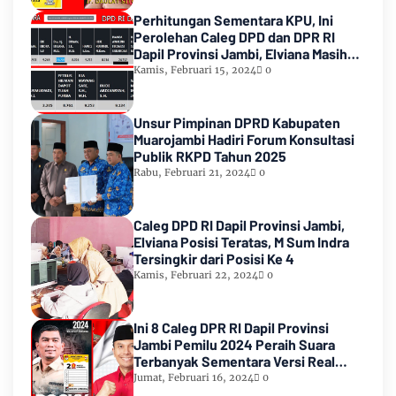
Perhitungan Sementara KPU, Ini
Perolehan Caleg DPD dan DPR RI
Dapil Provinsi Jambi, Elviana Masih
Urutan Kedua Teratas
Kamis, Februari 15, 2024
0
Unsur Pimpinan DPRD Kabupaten
Muarojambi Hadiri Forum Konsultasi
Publik RKPD Tahun 2025
Rabu, Februari 21, 2024
0
Caleg DPD RI Dapil Provinsi Jambi,
Elviana Posisi Teratas, M Sum Indra
Tersingkir dari Posisi Ke 4
Kamis, Februari 22, 2024
0
Ini 8 Caleg DPR RI Dapil Provinsi
Jambi Pemilu 2024 Peraih Suara
Terbanyak Sementara Versi Real
Count KPU RI
Jumat, Februari 16, 2024
0