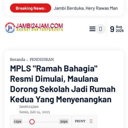
Hery Rawas Mantan Sekretaris PWI Jambi Tutup Usia
Menapa
Breaking News:
9
Aug
2026
Beranda
PENDIDIKAN
MPLS "Ramah Bahagia"
Resmi Dimulai, Maulana
Dorong Sekolah Jadi Rumah
Kedua Yang Menyenangkan
Jambi24Jam
Senin, Juli 14, 2025
PRINT
12px
30px