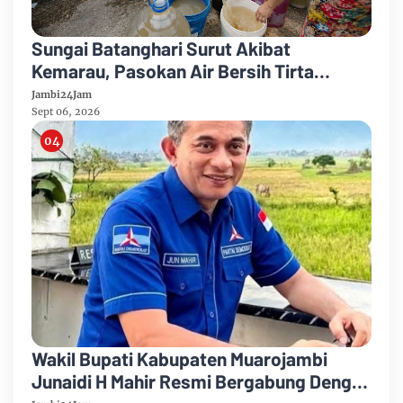
Sungai Batanghari Surut Akibat
Kemarau, Pasokan Air Bersih Tirta
Mayang Jambi Keruh
Jambi24Jam
Sept 06, 2026
Wakil Bupati Kabupaten Muarojambi
Junaidi H Mahir Resmi Bergabung Dengan