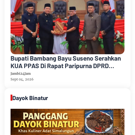
Bupati Bambang Bayu Suseno Serahkan
KUA PPAS Di Rapat Paripurna DPRD
Muarojambi
Jambi24Jam
Sept 04, 2026
Dayok Binatur