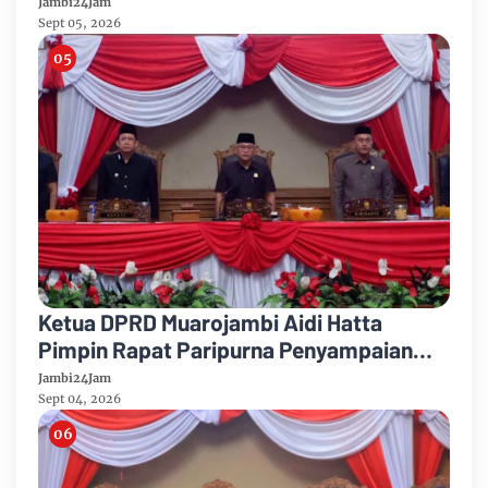
Partai Demikrat
Jambi24Jam
Sept 05, 2026
Ketua DPRD Muarojambi Aidi Hatta
Pimpin Rapat Paripurna Penyampaian
Rancangan Perubahan KUA-PPAS Tahun
Jambi24Jam
Anggaran 2026
Sept 04, 2026