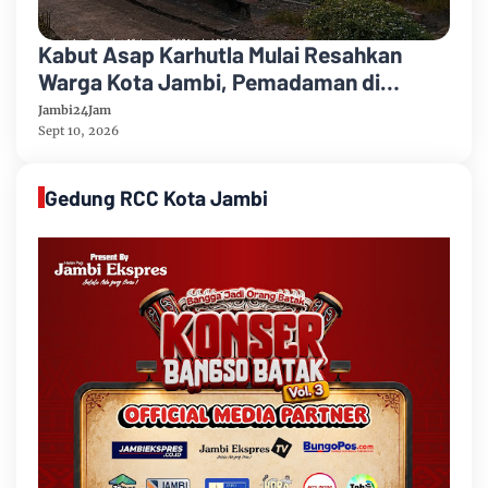
Kabut Asap Karhutla Mulai Resahkan
Warga Kota Jambi, Pemadaman di
Sungai Gelam Terus Dikebut
Jambi24Jam
Sept 10, 2026
Gedung RCC Kota Jambi