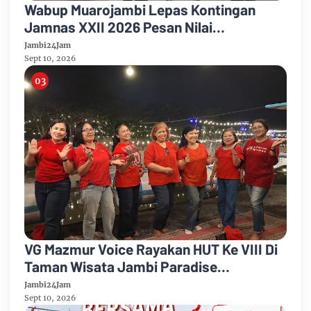
Wabup Muarojambi Lepas Kontingan
Jamnas XXII 2026 Pesan Nilai
Kedisiplinan Dan Pancasila
Jambi24Jam
Sept 10, 2026
VG Mazmur Voice Rayakan HUT Ke VIII Di
Taman Wisata Jambi Paradise
Kabupaten Muarojambi
Jambi24Jam
Sept 10, 2026