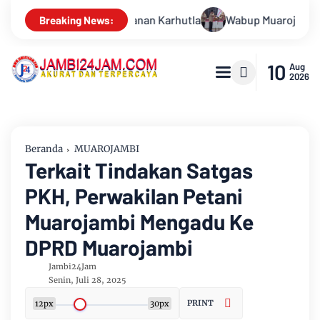
Wabup Muarojambi Lepas Kontingan Jamnas XXII 2026 Pesan Nilai
Breaking News:
10
Aug
2026
Beranda
MUAROJAMBI
Terkait Tindakan Satgas
PKH, Perwakilan Petani
Muarojambi Mengadu Ke
DPRD Muarojambi
Jambi24Jam
Senin, Juli 28, 2025
PRINT
12px
30px