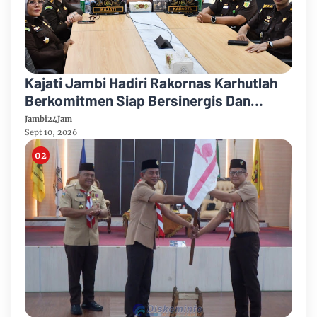
Kajati Jambi Hadiri Rakornas Karhutlah
Berkomitmen Siap Bersinergis Dan
Kolaborasi Dalam Penanganan Karhutla
Jambi24Jam
Sept 10, 2026