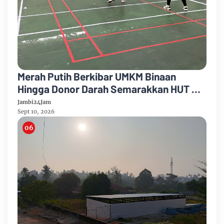
Merah Putih Berkibar UMKM Binaan
Hingga Donor Darah Semarakkan HUT RI
Ke-81 Di PTPN IV Regional IV
Jambi24Jam
Sept 10, 2026