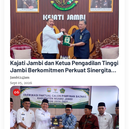
Kajati Jambi dan Ketua Pengadilan Tinggi
Jambi Berkomitmen Perkuat Sinergitas
Penegakan Hukum
Jambi24Jam
Sept 05, 2026