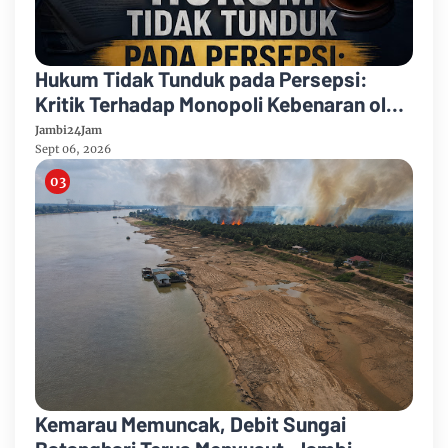
Hukum Tidak Tunduk pada Persepsi:
Kritik Terhadap Monopoli Kebenaran oleh
Media dan Aktivis
Jambi24Jam
Sept 06, 2026
Kemarau Memuncak, Debit Sungai