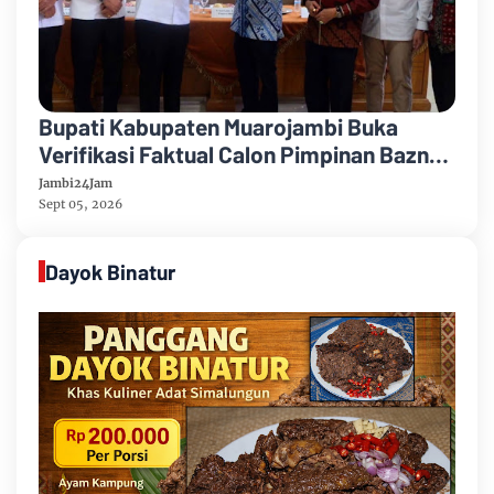
Bupati Kabupaten Muarojambi Buka
Verifikasi Faktual Calon Pimpinan Baznas
Tahun 2026-2031
Jambi24Jam
Sept 05, 2026
Dayok Binatur