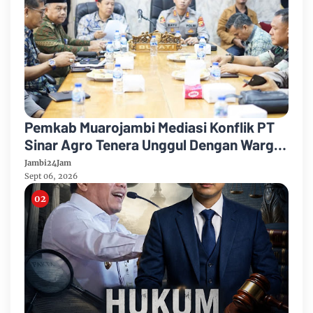
Pemkab Muarojambi Mediasi Konflik PT
Sinar Agro Tenera Unggul Dengan Warga
Sipin Teluk Duren
Jambi24Jam
Sept 06, 2026