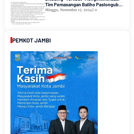
Tim Pemasangan Baliho Paslongub
Romi-Sudirman
Minggu, November 17, 2024
0
PEMKOT JAMBI