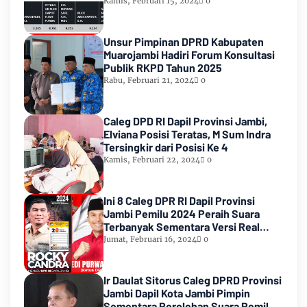
Urutan Kedua Teratas
Kamis, Februari 15, 2024
0
Unsur Pimpinan DPRD Kabupaten
Muarojambi Hadiri Forum Konsultasi
Publik RKPD Tahun 2025
Rabu, Februari 21, 2024
0
Caleg DPD RI Dapil Provinsi Jambi,
Elviana Posisi Teratas, M Sum Indra
Tersingkir dari Posisi Ke 4
Kamis, Februari 22, 2024
0
Ini 8 Caleg DPR RI Dapil Provinsi
Jambi Pemilu 2024 Peraih Suara
Terbanyak Sementara Versi Real
Count KPU RI
Jumat, Februari 16, 2024
0
Ir Daulat Sitorus Caleg DPRD Provinsi
Jambi Dapil Kota Jambi Pimpin
Sementara Perolehan Suara Pemilu