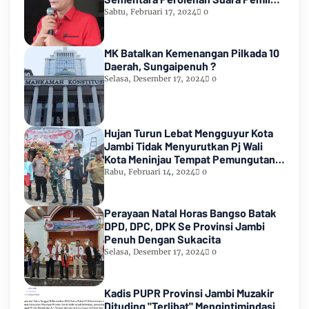
2024
Sabtu, Februari 17, 2024
0
MK Batalkan Kemenangan Pilkada 10
Daerah, Sungaipenuh ?
Selasa, Desember 17, 2024
0
Hujan Turun Lebat Mengguyur Kota
Jambi Tidak Menyurutkan Pj Wali
Kota Meninjau Tempat Pemungutan
Suara Pemilu 2024
Rabu, Februari 14, 2024
0
Perayaan Natal Horas Bangso Batak
DPD, DPC, DPK Se Provinsi Jambi
Penuh Dengan Sukacita
Selasa, Desember 17, 2024
0
Kadis PUPR Provinsi Jambi Muzakir
Dituding "Terlibat" Mengintimindasi