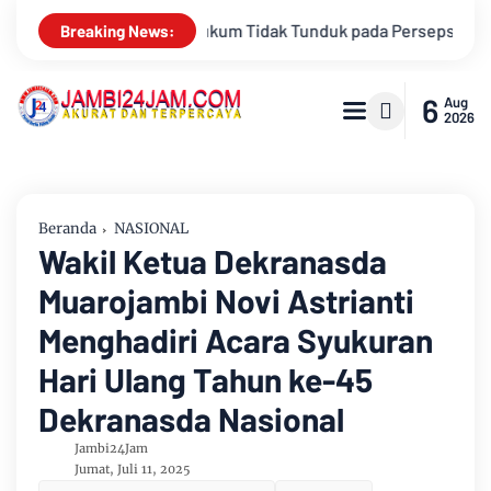
a Persepsi: Kritik Terhadap Monopoli Kebenaran oleh Media dan
Breaking News:
6
Aug
2026
Beranda
NASIONAL
Wakil Ketua Dekranasda
Muarojambi Novi Astrianti
Menghadiri Acara Syukuran
Hari Ulang Tahun ke-45
Dekranasda Nasional
Jambi24Jam
Jumat, Juli 11, 2025