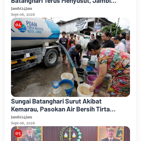
Batanghari Terus Menyusut, Jambi
Hadapi Ancaman Krisis Air Bersih dan
Jambi24Jam
Karhutla
Sept 06, 2026
Sungai Batanghari Surut Akibat
Kemarau, Pasokan Air Bersih Tirta
Mayang Jambi Keruh
Jambi24Jam
Sept 06, 2026