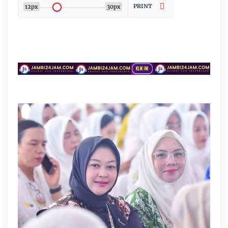
PRINT
12px
30px