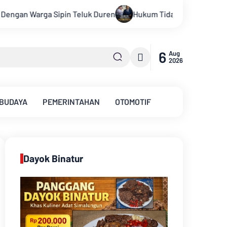
Hukum Tidak Tunduk pada Persepsi: Kritik Terhadap Monopol
6
Aug
2026
 BUDAYA
PEMERINTAHAN
OTOMOTIF
Dayok Binatur