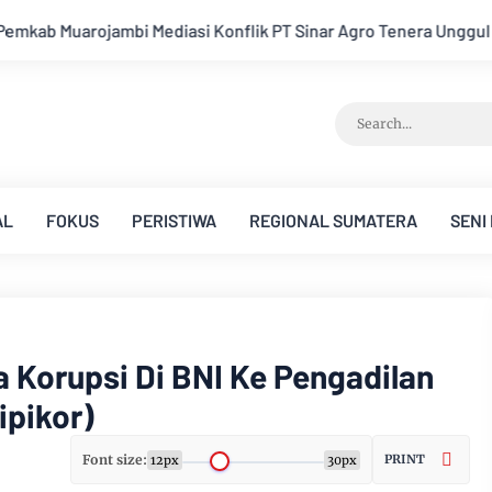
 PT Sinar Agro Tenera Unggul Dengan Warga Sipin Teluk Duren
AL
FOKUS
PERISTIWA
REGIONAL SUMATERA
SENI
 Korupsi Di BNI Ke Pengadilan
ipikor)
Font size:
PRINT
12px
30px