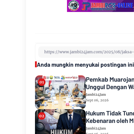
Anda mungkin menyukai postingan ini
Pemkab Muarojamb
Unggul Dengan Wa
Jambi24Jam
Sept 06, 2026
Hukum Tidak Tund
Kebenaran oleh M
Jambi24Jam