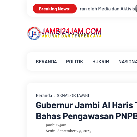
n oleh Media dan Aktivis
Kemarau Memuncak, Debit Sungai B
Breaking News:
BERANDA
POLITIK
HUKRIM
NASION
Beranda
SENATOR JAMBI
Gubernur Jambi Al Haris 
Bahas Pengawasan PNPB
Jambi24Jam
Senin, September 29, 2025