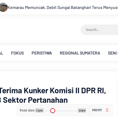
atanghari Terus Menyusut, Jambi Hadapi Ancaman Krisis Air Be
AL
FOKUS
PERISTIWA
REGIONAL SUMATERA
SENI
Terima Kunker Komisi II DPR RI,
 Sektor Pertanahan
Font size:
PRINT
12px
30px