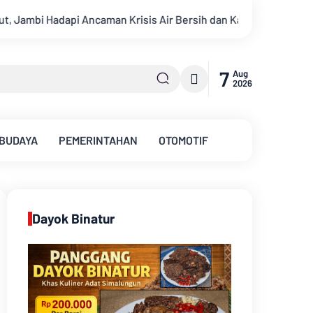
rsih dan Karhutla
Sungai Batanghari Surut Akibat Kemarau,
7
Aug
2026
 BUDAYA
PEMERINTAHAN
OTOMOTIF
Dayok Binatur