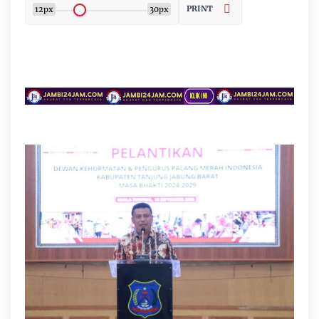
PRINT
12px
30px