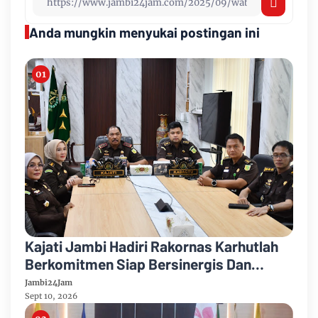
Anda mungkin menyukai postingan ini
Kajati Jambi Hadiri Rakornas Karhutlah
Berkomitmen Siap Bersinergis Dan
Kolaborasi Dalam Penanganan Karhutla
Jambi24Jam
Sept 10, 2026