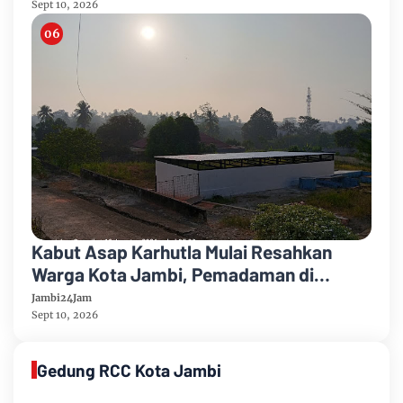
Sept 10, 2026
Kabut Asap Karhutla Mulai Resahkan
Warga Kota Jambi, Pemadaman di
Sungai Gelam Terus Dikebut
Jambi24Jam
Sept 10, 2026
Gedung RCC Kota Jambi