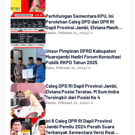
Perhitungan Sementara KPU, Ini
Perolehan Caleg DPD dan DPR RI
Dapil Provinsi Jambi, Elviana Masih
Urutan Kedua Teratas
Kamis, Februari 15, 2024
0
Unsur Pimpinan DPRD Kabupaten
Muarojambi Hadiri Forum Konsultasi
Publik RKPD Tahun 2025
Rabu, Februari 21, 2024
0
Caleg DPD RI Dapil Provinsi Jambi,
Elviana Posisi Teratas, M Sum Indra
Tersingkir dari Posisi Ke 4
Kamis, Februari 22, 2024
0
Ini 8 Caleg DPR RI Dapil Provinsi
Jambi Pemilu 2024 Peraih Suara
Terbanyak Sementara Versi Real