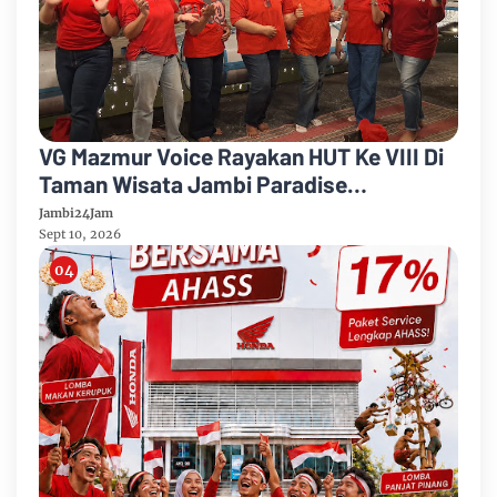
VG Mazmur Voice Rayakan HUT Ke VIII Di
Taman Wisata Jambi Paradise
Kabupaten Muarojambi
Jambi24Jam
Sept 10, 2026