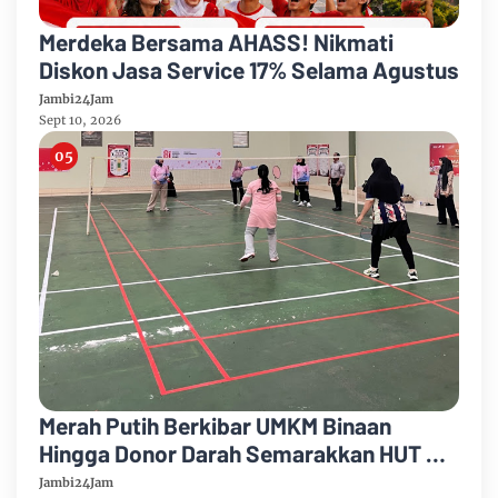
Merdeka Bersama AHASS! Nikmati
Diskon Jasa Service 17% Selama Agustus
Jambi24Jam
Sept 10, 2026
Merah Putih Berkibar UMKM Binaan
Hingga Donor Darah Semarakkan HUT RI
Ke-81 Di PTPN IV Regional IV
Jambi24Jam