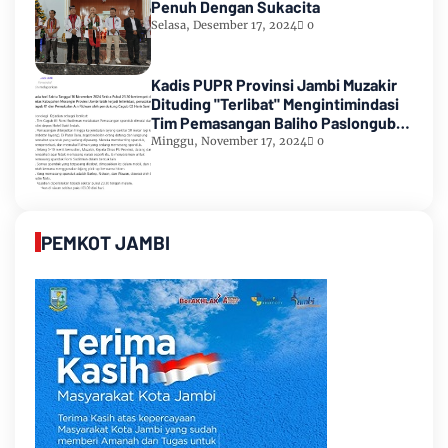
Penuh Dengan Sukacita
Selasa, Desember 17, 2024
0
Kadis PUPR Provinsi Jambi Muzakir
Dituding "Terlibat" Mengintimindasi
Tim Pemasangan Baliho Paslongub
Romi-Sudirman
Minggu, November 17, 2024
0
PEMKOT JAMBI