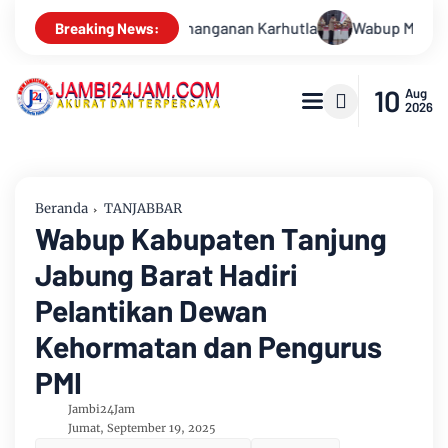
Wabup Muarojambi Lepas Kontingan Jamnas XXII 2026 Pesan Nilai
Breaking News:
10
Aug
2026
Beranda
TANJABBAR
Wabup Kabupaten Tanjung
Jabung Barat Hadiri
Pelantikan Dewan
Kehormatan dan Pengurus
PMI
Jambi24Jam
Jumat, September 19, 2025