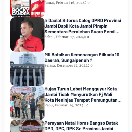
Count KPU RI
Jumat, Februari 16, 2024
0
Ir Daulat Sitorus Caleg DPRD Provinsi
Jambi Dapil Kota Jambi Pimpin
Sementara Perolehan Suara Pemilu
2024
Sabtu, Februari 17, 2024
0
MK Batalkan Kemenangan Pilkada 10
Daerah, Sungaipenuh ?
Selasa, Desember 17, 2024
0
Hujan Turun Lebat Mengguyur Kota
Jambi Tidak Menyurutkan Pj Wali
Kota Meninjau Tempat Pemungutan
Suara Pemilu 2024
Rabu, Februari 14, 2024
0
Perayaan Natal Horas Bangso Batak
DPD, DPC, DPK Se Provinsi Jambi