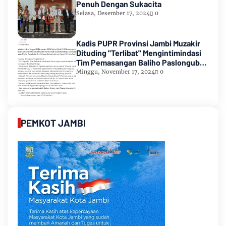
Penuh Dengan Sukacita
Selasa, Desember 17, 2024
0
Kadis PUPR Provinsi Jambi Muzakir
Dituding "Terlibat" Mengintimindasi
Tim Pemasangan Baliho Paslongub
Romi-Sudirman
Minggu, November 17, 2024
0
PEMKOT JAMBI