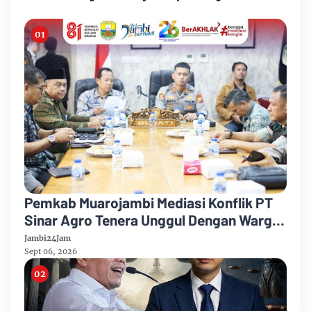
Pemkab Muarojambi Mediasi Konflik PT
Sinar Agro Tenera Unggul Dengan Warga
Sipin Teluk Duren
Jambi24Jam
Sept 06, 2026