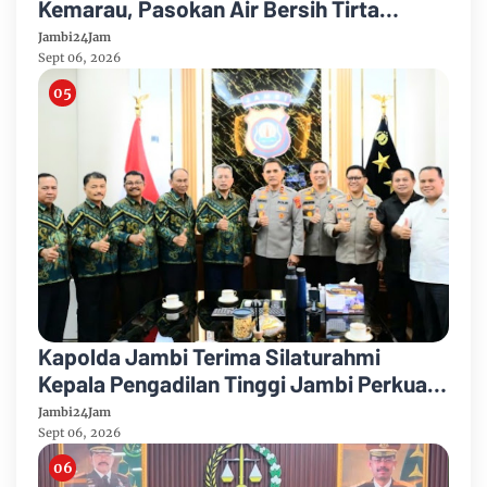
Kemarau, Pasokan Air Bersih Tirta
Mayang Jambi Keruh
Jambi24Jam
Sept 06, 2026
Kapolda Jambi Terima Silaturahmi
Kepala Pengadilan Tinggi Jambi Perkuat
Sinergi Antar Lembaga
Jambi24Jam
Sept 06, 2026