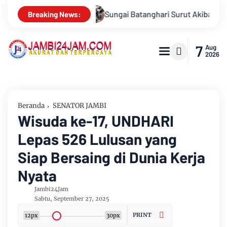
ari Surut Akibat Kemarau, Pasokan Air Bersih Tirta Mayang Jam
Breaking News:
7
Aug
2026
Beranda
SENATOR JAMBI
Wisuda ke-17, UNDHARI
Lepas 526 Lulusan yang
Siap Bersaing di Dunia Kerja
Nyata
Jambi24Jam
Sabtu, September 27, 2025
PRINT
12px
30px