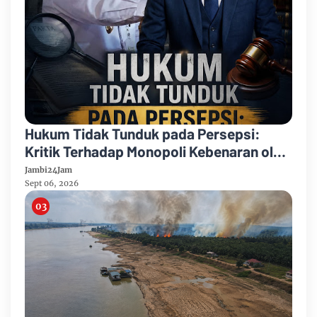
Hukum Tidak Tunduk pada Persepsi:
Kritik Terhadap Monopoli Kebenaran oleh
Media dan Aktivis
Jambi24Jam
Sept 06, 2026