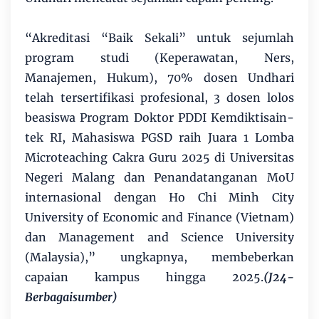
“Akreditasi “Baik Sekali” untuk sejumlah
program studi (Keperawatan, Ners,
Manajemen, Hu­kum),­ 70% dosen Un­dhari
telah tersertifikasi profesional, 3 dosen lolos
beasiswa Program Dok­tor PDDI Kemdiktisain­
tek RI, Mahasiswa PGSD raih Juara 1 Lomba
Microteaching Cakra Guru 2025 di Universitas
Negeri Malang dan Penandatanganan MoU
internasional dengan Ho Chi Minh City
University of Economic and Finance (Viet­nam)
dan Management and Science University
(Malaysia),” ungkapnya, membeberkan
capaian kampus hingga 2025.
(J24-
Berbagaisumber)