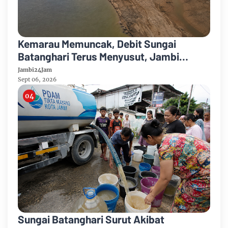
Kemarau Memuncak, Debit Sungai
Batanghari Terus Menyusut, Jambi
Hadapi Ancaman Krisis Air Bersih dan
Jambi24Jam
Karhutla
Sept 06, 2026
Sungai Batanghari Surut Akibat