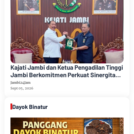
Kajati Jambi dan Ketua Pengadilan Tinggi
Jambi Berkomitmen Perkuat Sinergitas
Penegakan Hukum
Jambi24Jam
Sept 05, 2026
Dayok Binatur