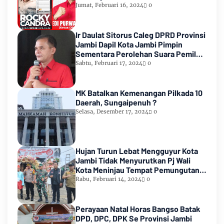
Count KPU RI
Jumat, Februari 16, 2024
0
Ir Daulat Sitorus Caleg DPRD Provinsi
Jambi Dapil Kota Jambi Pimpin
Sementara Perolehan Suara Pemilu
2024
Sabtu, Februari 17, 2024
0
MK Batalkan Kemenangan Pilkada 10
Daerah, Sungaipenuh ?
Selasa, Desember 17, 2024
0
Hujan Turun Lebat Mengguyur Kota
Jambi Tidak Menyurutkan Pj Wali
Kota Meninjau Tempat Pemungutan
Suara Pemilu 2024
Rabu, Februari 14, 2024
0
Perayaan Natal Horas Bangso Batak
DPD, DPC, DPK Se Provinsi Jambi