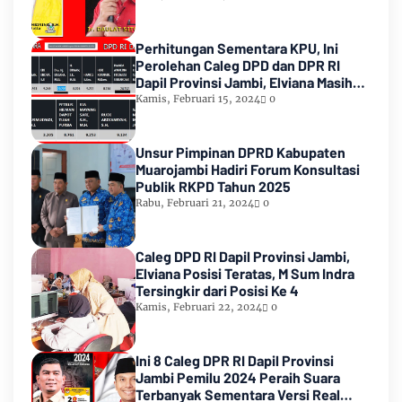
Perhitungan Sementara KPU, Ini
Perolehan Caleg DPD dan DPR RI
Dapil Provinsi Jambi, Elviana Masih
Urutan Kedua Teratas
Kamis, Februari 15, 2024
0
Unsur Pimpinan DPRD Kabupaten
Muarojambi Hadiri Forum Konsultasi
Publik RKPD Tahun 2025
Rabu, Februari 21, 2024
0
Caleg DPD RI Dapil Provinsi Jambi,
Elviana Posisi Teratas, M Sum Indra
Tersingkir dari Posisi Ke 4
Kamis, Februari 22, 2024
0
Ini 8 Caleg DPR RI Dapil Provinsi
Jambi Pemilu 2024 Peraih Suara
Terbanyak Sementara Versi Real