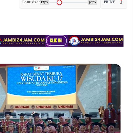
Font size:
PRINT
12px
30px