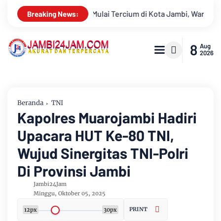
 Jambi, Warga Diminta Waspada Hadapi Puncak Kemarau
Ambi
Breaking News:
8
Aug
2026
Beranda
TNI
Kapolres Muarojambi Hadiri
Upacara HUT Ke-80 TNI,
Wujud Sinergitas TNI-Polri
Di Provinsi Jambi
Jambi24Jam
Minggu, Oktober 05, 2025
PRINT
12px
30px