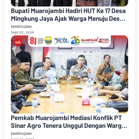
Bupati Muarojambi Hadiri HUT Ke 17 Desa
Mingkung Jaya Ajak Warga Menuju Desa
Mandiri 2026
Jambi24Jam
Sept 07, 2026
Pemkab Muarojambi Mediasi Konflik PT
Sinar Agro Tenera Unggul Dengan Warga
Sipin Teluk Duren
Jambi24Jam