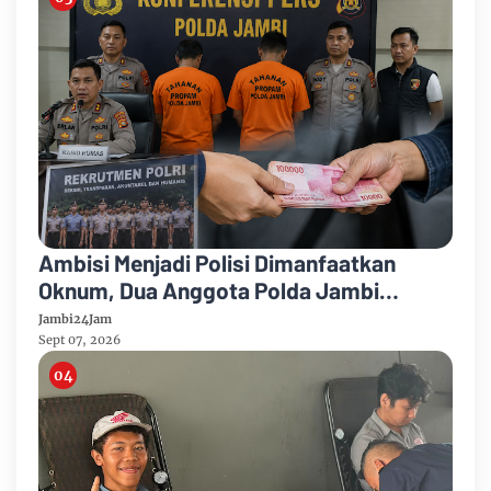
Ambisi Menjadi Polisi Dimanfaatkan
Oknum, Dua Anggota Polda Jambi
Diduga Tipu Calon Bintara dengan Janji
Jambi24Jam
Kelulusan
Sept 07, 2026