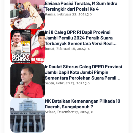
Elviana Posisi Teratas, M Sum Indra
Tersingkir dari Posisi Ke 4
Kamis, Februari 22, 2024
0
Ini 8 Caleg DPR RI Dapil Provinsi
Jambi Pemilu 2024 Peraih Suara
Terbanyak Sementara Versi Real
Count KPU RI
Jumat, Februari 16, 2024
0
Ir Daulat Sitorus Caleg DPRD Provinsi
Jambi Dapil Kota Jambi Pimpin
Sementara Perolehan Suara Pemilu
2024
Sabtu, Februari 17, 2024
0
MK Batalkan Kemenangan Pilkada 10
Daerah, Sungaipenuh ?
Selasa, Desember 17, 2024
0