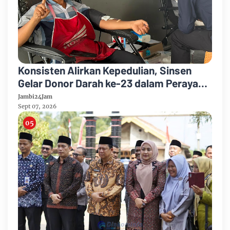
Konsisten Alirkan Kepedulian, Sinsen
Gelar Donor Darah ke-23 dalam Perayaan
Anniversary Sinsen
Jambi24Jam
Sept 07, 2026