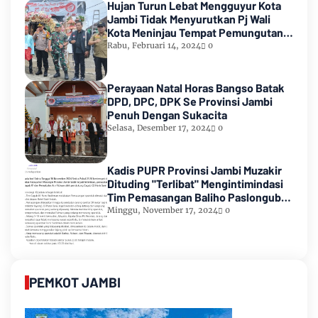
Hujan Turun Lebat Mengguyur Kota
Jambi Tidak Menyurutkan Pj Wali
Kota Meninjau Tempat Pemungutan
Suara Pemilu 2024
Rabu, Februari 14, 2024
0
Perayaan Natal Horas Bangso Batak
DPD, DPC, DPK Se Provinsi Jambi
Penuh Dengan Sukacita
Selasa, Desember 17, 2024
0
Kadis PUPR Provinsi Jambi Muzakir
Dituding "Terlibat" Mengintimindasi
Tim Pemasangan Baliho Paslongub
Romi-Sudirman
Minggu, November 17, 2024
0
PEMKOT JAMBI