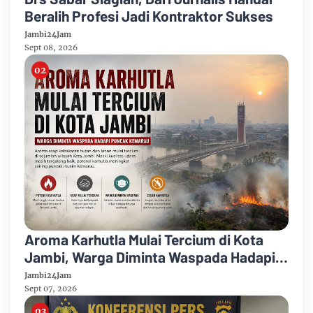
Beralih Profesi Jadi Kontraktor Sukses
Jambi24Jam
Sept 08, 2026
Aroma Karhutla Mulai Tercium di Kota
Jambi, Warga Diminta Waspada Hadapi
Puncak Kemarau
Jambi24Jam
Sept 07, 2026