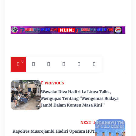
0
PREVIOUS
Wawako Diza Hadiri La Linea Talks,
Mengupas Tentang "Mengemas Budaya
Jambi Dalam Konten Masa Kini"
NEXT
Kapolres Muarojambi Hadiri Upacara HUT