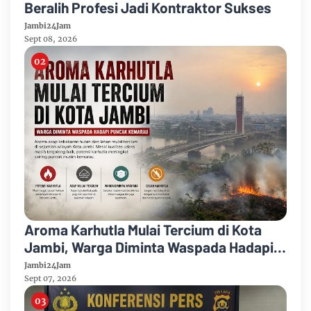
Beralih Profesi Jadi Kontraktor Sukses
Jambi24Jam
Sept 08, 2026
Aroma Karhutla Mulai Tercium di Kota
Jambi, Warga Diminta Waspada Hadapi
Puncak Kemarau
Jambi24Jam
Sept 07, 2026