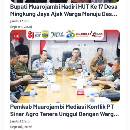
Bupati Muarojambi Hadiri HUT Ke 17 Desa
Mingkung Jaya Ajak Warga Menuju Desa
Mandiri 2026
Jambi24Jam
Sept 07, 2026
Pemkab Muarojambi Mediasi Konflik PT
Sinar Agro Tenera Unggul Dengan Warga
Sipin Teluk Duren
Jambi24Jam
Sept 06, 2026