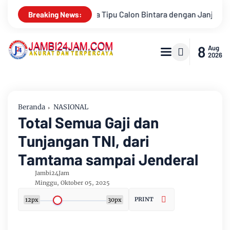
Bintara dengan Janji Kelulusan
Konsisten Alirkan Kepeduli
Breaking News:
8
Aug
2026
Beranda
NASIONAL
Total Semua Gaji dan
Tunjangan TNI, dari
Tamtama sampai Jenderal
Jambi24Jam
Minggu, Oktober 05, 2025
PRINT
12px
30px