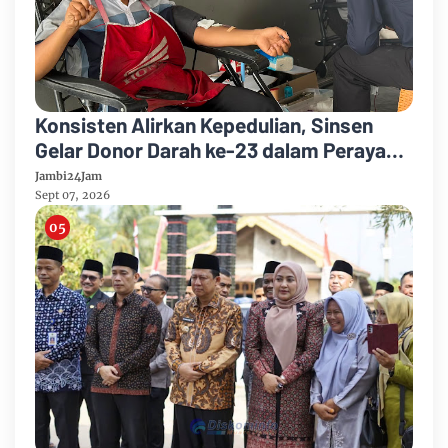
Konsisten Alirkan Kepedulian, Sinsen
Gelar Donor Darah ke-23 dalam Perayaan
Anniversary Sinsen
Jambi24Jam
Sept 07, 2026