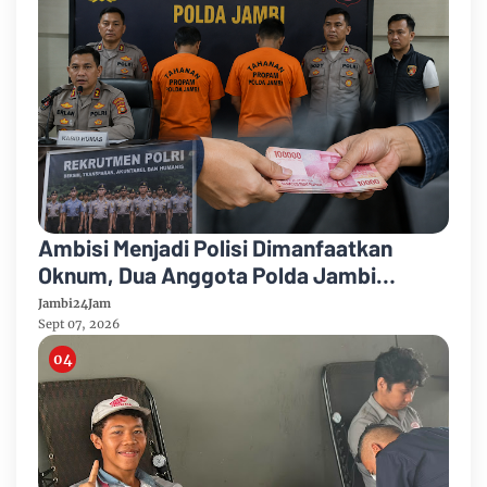
Ambisi Menjadi Polisi Dimanfaatkan
Oknum, Dua Anggota Polda Jambi
Diduga Tipu Calon Bintara dengan Janji
Jambi24Jam
Kelulusan
Sept 07, 2026