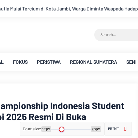
i, Warga Diminta Waspada Hadapi Puncak Kemarau
Ambisi Men
AL
FOKUS
PERISTIWA
REGIONAL SUMATERA
SENI
ampionship Indonesia Student
bi 2025 Resmi Di Buka
Font size:
PRINT
12px
30px