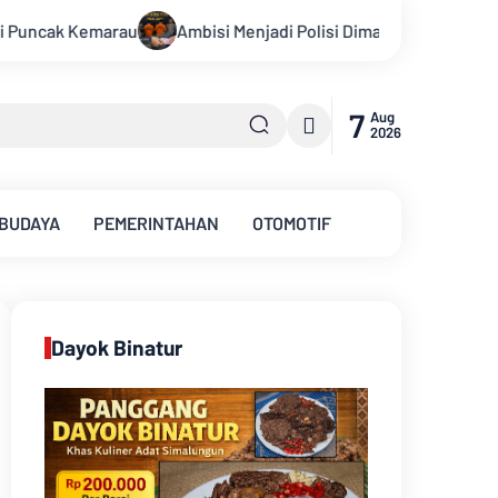
jadi Polisi Dimanfaatkan Oknum, Dua Anggota Polda Jambi Didug
7
Aug
2026
 BUDAYA
PEMERINTAHAN
OTOMOTIF
Dayok Binatur