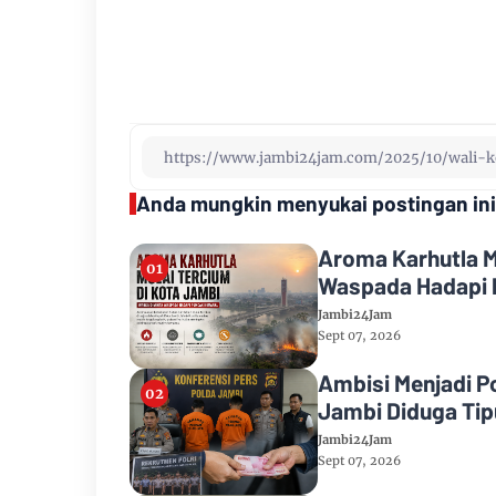
Anda mungkin menyukai postingan ini
Aroma Karhutla M
Waspada Hadapi 
Jambi24Jam
Sept 07, 2026
Ambisi Menjadi P
Jambi Diduga Tipu
Jambi24Jam
Sept 07, 2026