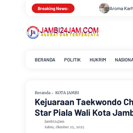
Aroma Karhutla Mulai Tercium di Kota Jamb
Breaking News:
BERANDA
POLITIK
HUKRIM
NASION
Beranda
KOTA JAMBI
Kejuaraan Taekwondo Ch
Star Piala Wali Kota Jam
Jambi24Jam
Sabtu, Oktober 25, 2025