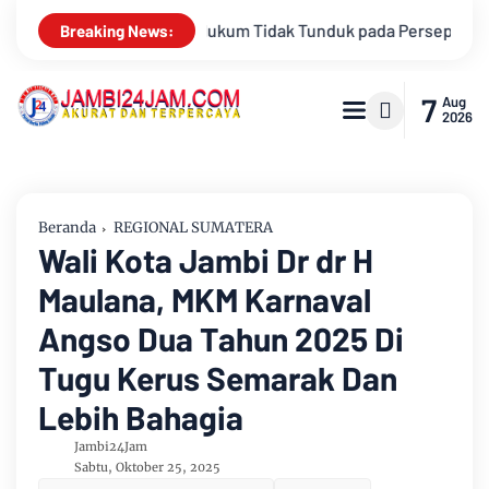
ada Persepsi: Kritik Terhadap Monopoli Kebenaran oleh Media d
Breaking News:
7
Aug
2026
Beranda
REGIONAL SUMATERA
Wali Kota Jambi Dr dr H
Maulana, MKM Karnaval
Angso Dua Tahun 2025 Di
Tugu Kerus Semarak Dan
Lebih Bahagia
Jambi24Jam
Sabtu, Oktober 25, 2025