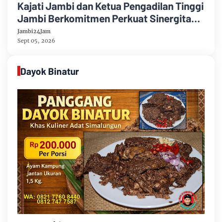
Kajati Jambi dan Ketua Pengadilan Tinggi
Jambi Berkomitmen Perkuat Sinergitas
Penegakan Hukum
Jambi24Jam
Sept 05, 2026
Dayok Binatur