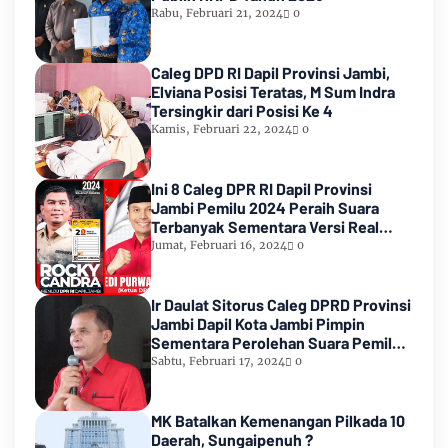
Rabu, Februari 21, 2024
0
Caleg DPD RI Dapil Provinsi Jambi,
Elviana Posisi Teratas, M Sum Indra
Tersingkir dari Posisi Ke 4
Kamis, Februari 22, 2024
0
Ini 8 Caleg DPR RI Dapil Provinsi
Jambi Pemilu 2024 Peraih Suara
Terbanyak Sementara Versi Real
Count KPU RI
Jumat, Februari 16, 2024
0
Ir Daulat Sitorus Caleg DPRD Provinsi
Jambi Dapil Kota Jambi Pimpin
Sementara Perolehan Suara Pemilu
2024
Sabtu, Februari 17, 2024
0
MK Batalkan Kemenangan Pilkada 10
Daerah, Sungaipenuh ?