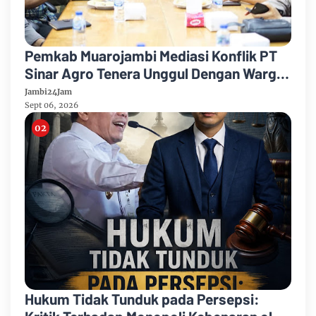
Pemkab Muarojambi Mediasi Konflik PT
Sinar Agro Tenera Unggul Dengan Warga
Sipin Teluk Duren
Jambi24Jam
Sept 06, 2026
Hukum Tidak Tunduk pada Persepsi: