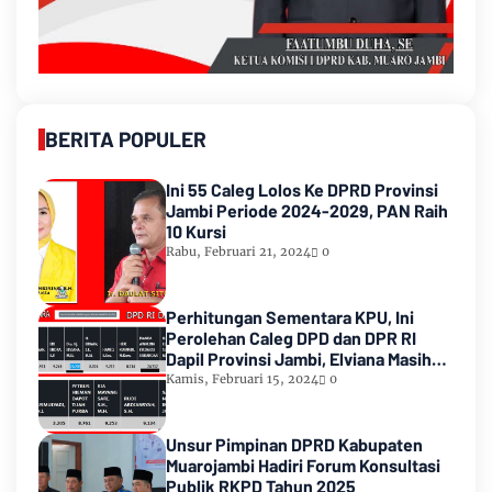
BERITA POPULER
Ini 55 Caleg Lolos Ke DPRD Provinsi
Jambi Periode 2024-2029, PAN Raih
10 Kursi
Rabu, Februari 21, 2024
0
Perhitungan Sementara KPU, Ini
Perolehan Caleg DPD dan DPR RI
Dapil Provinsi Jambi, Elviana Masih
Urutan Kedua Teratas
Kamis, Februari 15, 2024
0
Unsur Pimpinan DPRD Kabupaten
Muarojambi Hadiri Forum Konsultasi
Publik RKPD Tahun 2025