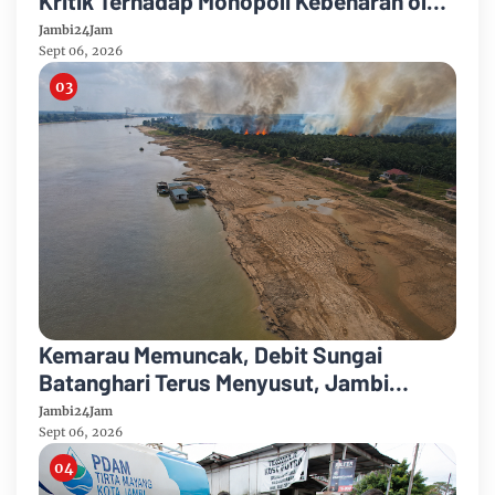
Kritik Terhadap Monopoli Kebenaran oleh
Media dan Aktivis
Jambi24Jam
Sept 06, 2026
Kemarau Memuncak, Debit Sungai
Batanghari Terus Menyusut, Jambi
Hadapi Ancaman Krisis Air Bersih dan
Jambi24Jam
Karhutla
Sept 06, 2026