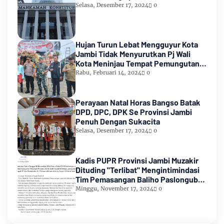
Selasa, Desember 17, 2024
0
Hujan Turun Lebat Mengguyur Kota
Jambi Tidak Menyurutkan Pj Wali
Kota Meninjau Tempat Pemungutan
Suara Pemilu 2024
Rabu, Februari 14, 2024
0
Perayaan Natal Horas Bangso Batak
DPD, DPC, DPK Se Provinsi Jambi
Penuh Dengan Sukacita
Selasa, Desember 17, 2024
0
Kadis PUPR Provinsi Jambi Muzakir
Dituding "Terlibat" Mengintimindasi
Tim Pemasangan Baliho Paslongub
Romi-Sudirman
Minggu, November 17, 2024
0