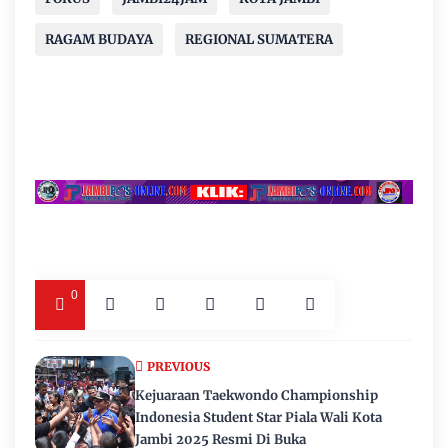
RAGAM BUDAYA
REGIONAL SUMATERA
0
PREVIOUS
Kejuaraan Taekwondo Championship
Indonesia Student Star Piala Wali Kota
Jambi 2025 Resmi Di Buka