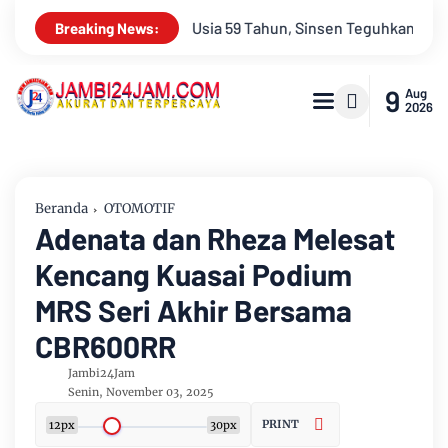
n Teguhkan Semangat “Sustainably Growing”
Festival Band P
Breaking News:
9
Aug
2026
Beranda
OTOMOTIF
Adenata dan Rheza Melesat
Kencang Kuasai Podium
MRS Seri Akhir Bersama
CBR600RR
Jambi24Jam
Senin, November 03, 2025
PRINT
12px
30px