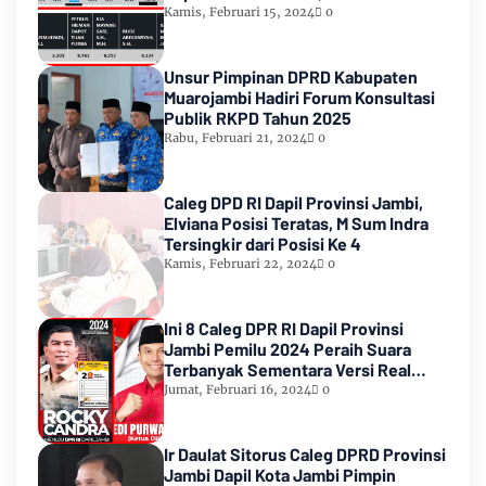
Urutan Kedua Teratas
Kamis, Februari 15, 2024
0
Unsur Pimpinan DPRD Kabupaten
Muarojambi Hadiri Forum Konsultasi
Publik RKPD Tahun 2025
Rabu, Februari 21, 2024
0
Caleg DPD RI Dapil Provinsi Jambi,
Elviana Posisi Teratas, M Sum Indra
Tersingkir dari Posisi Ke 4
Kamis, Februari 22, 2024
0
Ini 8 Caleg DPR RI Dapil Provinsi
Jambi Pemilu 2024 Peraih Suara
Terbanyak Sementara Versi Real
Count KPU RI
Jumat, Februari 16, 2024
0
Ir Daulat Sitorus Caleg DPRD Provinsi
Jambi Dapil Kota Jambi Pimpin