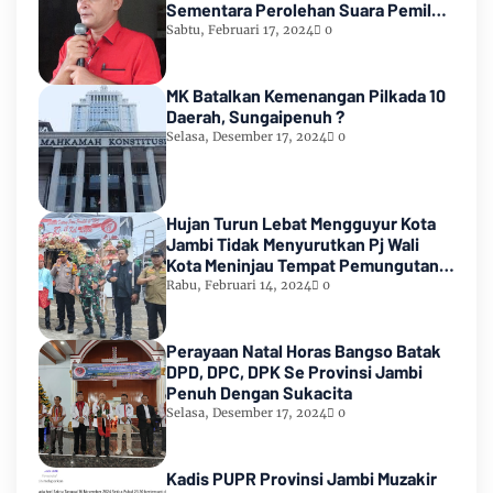
Sementara Perolehan Suara Pemilu
2024
Sabtu, Februari 17, 2024
0
MK Batalkan Kemenangan Pilkada 10
Daerah, Sungaipenuh ?
Selasa, Desember 17, 2024
0
Hujan Turun Lebat Mengguyur Kota
Jambi Tidak Menyurutkan Pj Wali
Kota Meninjau Tempat Pemungutan
Suara Pemilu 2024
Rabu, Februari 14, 2024
0
Perayaan Natal Horas Bangso Batak
DPD, DPC, DPK Se Provinsi Jambi
Penuh Dengan Sukacita
Selasa, Desember 17, 2024
0
Kadis PUPR Provinsi Jambi Muzakir