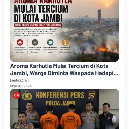
Aroma Karhutla Mulai Tercium di Kota
Jambi, Warga Diminta Waspada Hadapi
Puncak Kemarau
Jambi24Jam
Sept 07, 2026