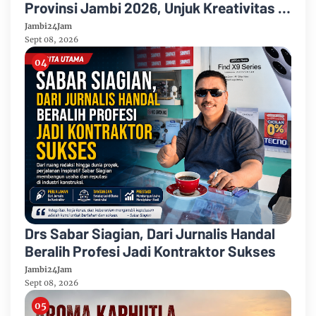
Provinsi Jambi 2026, Unjuk Kreativitas di
Taman Banjuran Budayo, Spontaneus
Jambi24Jam
Band Raih Juara 2
Sept 08, 2026
Drs Sabar Siagian, Dari Jurnalis Handal
Beralih Profesi Jadi Kontraktor Sukses
Jambi24Jam
Sept 08, 2026