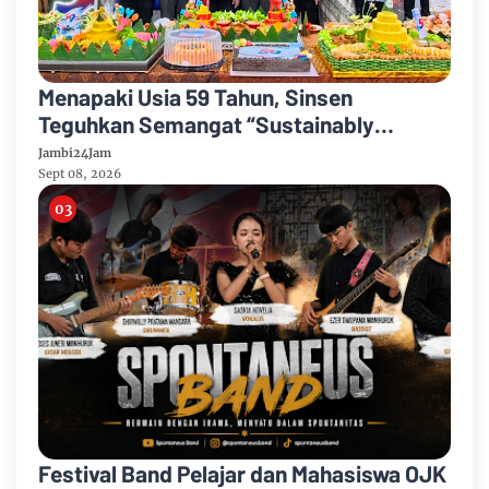
Menapaki Usia 59 Tahun, Sinsen
Teguhkan Semangat “Sustainably
Growing”
Jambi24Jam
Sept 08, 2026
Festival Band Pelajar dan Mahasiswa OJK