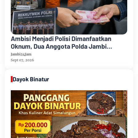
Ambisi Menjadi Polisi Dimanfaatkan
Oknum, Dua Anggota Polda Jambi
Diduga Tipu Calon Bintara dengan Janji
Jambi24Jam
Kelulusan
Sept 07, 2026
Dayok Binatur