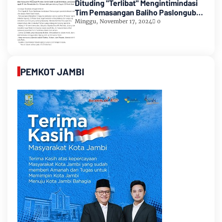
Dituding "Terlibat" Mengintimindasi
Tim Pemasangan Baliho Paslongub
Romi-Sudirman
Minggu, November 17, 2024
0
PEMKOT JAMBI