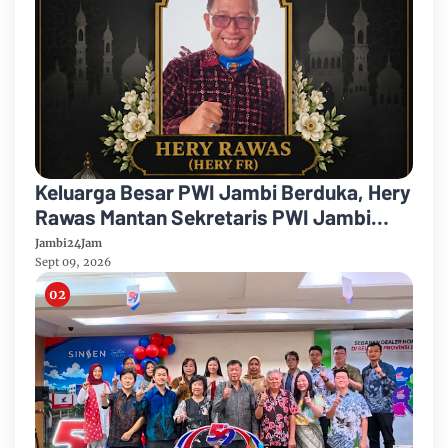
Keluarga Besar PWI Jambi Berduka, Hery
Rawas Mantan Sekretaris PWI Jambi
Tutup Usia
Jambi24Jam
Sept 09, 2026