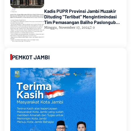
Kadis PUPR Provinsi Jambi Muzakir
Dituding "Terlibat" Mengintimindasi
Tim Pemasangan Baliho Paslongub
Romi-Sudirman
Minggu, November 17, 2024
0
PEMKOT JAMBI