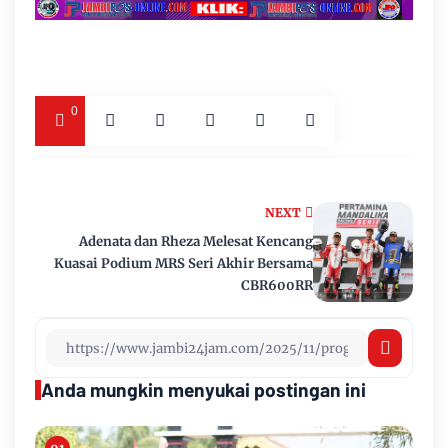
0
NEXT
Adenata dan Rheza Melesat Kencang
Kuasai Podium MRS Seri Akhir Bersama
CBR600RR
Anda mungkin menyukai postingan ini