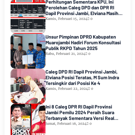
Perhitungan Sementara KPU, Ini
Perolehan Caleg DPD dan DPR RI
Dapil Provinsi Jambi, Elviana Masih
Urutan Kedua Teratas
Kamis, Februari 15, 2024
0
Unsur Pimpinan DPRD Kabupaten
Muarojambi Hadiri Forum Konsultasi
Publik RKPD Tahun 2025
Rabu, Februari 21, 2024
0
Caleg DPD RI Dapil Provinsi Jambi,
Elviana Posisi Teratas, M Sum Indra
Tersingkir dari Posisi Ke 4
Kamis, Februari 22, 2024
0
Ini 8 Caleg DPR RI Dapil Provinsi
Jambi Pemilu 2024 Peraih Suara
Terbanyak Sementara Versi Real
Count KPU RI
Jumat, Februari 16, 2024
0