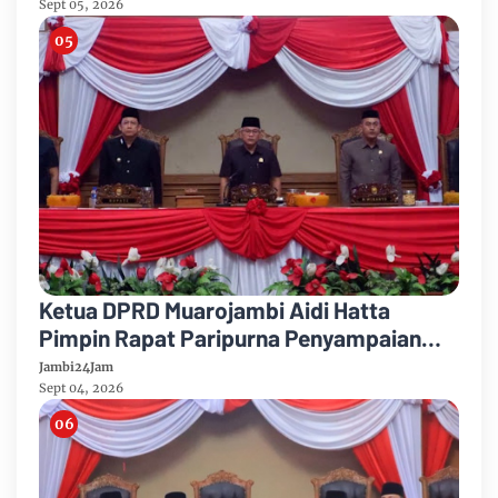
Sept 05, 2026
Ketua DPRD Muarojambi Aidi Hatta
Pimpin Rapat Paripurna Penyampaian
Rancangan Perubahan KUA-PPAS Tahun
Jambi24Jam
Anggaran 2026
Sept 04, 2026