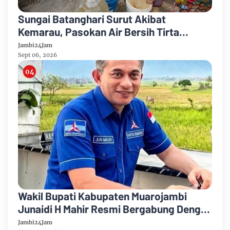
Sungai Batanghari Surut Akibat
Kemarau, Pasokan Air Bersih Tirta
Mayang Jambi Keruh
Jambi24Jam
Sept 06, 2026
Wakil Bupati Kabupaten Muarojambi
Junaidi H Mahir Resmi Bergabung Dengan
Partai Demikrat
Jambi24Jam