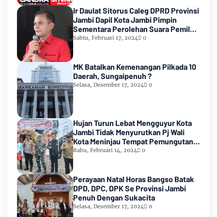
Ir Daulat Sitorus Caleg DPRD Provinsi
Jambi Dapil Kota Jambi Pimpin
Sementara Perolehan Suara Pemilu
2024
Sabtu, Februari 17, 2024
0
MK Batalkan Kemenangan Pilkada 10
Daerah, Sungaipenuh ?
Selasa, Desember 17, 2024
0
Hujan Turun Lebat Mengguyur Kota
Jambi Tidak Menyurutkan Pj Wali
Kota Meninjau Tempat Pemungutan
Suara Pemilu 2024
Rabu, Februari 14, 2024
0
Perayaan Natal Horas Bangso Batak
DPD, DPC, DPK Se Provinsi Jambi
Penuh Dengan Sukacita
Selasa, Desember 17, 2024
0