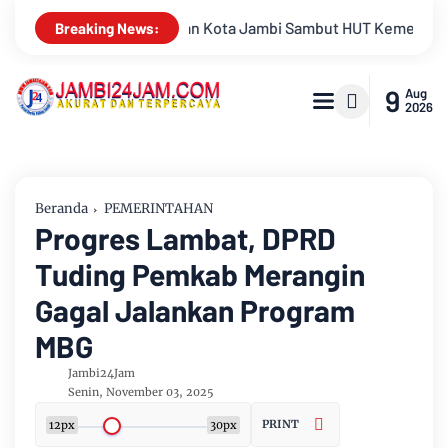
 HUT Kemerdekaan RI Ke 81 Gelar Berbagai Kegiatan
Keluarg
Breaking News:
9
Aug
2026
Beranda
PEMERINTAHAN
Progres Lambat, DPRD
Tuding Pemkab Merangin
Gagal Jalankan Program
MBG
Jambi24Jam
Senin, November 03, 2025
PRINT
12px
30px