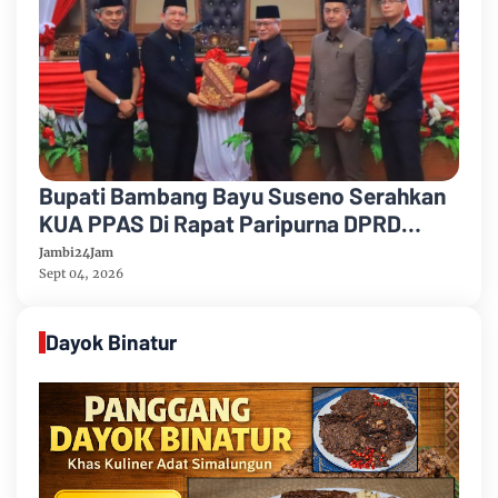
Bupati Bambang Bayu Suseno Serahkan
KUA PPAS Di Rapat Paripurna DPRD
Muarojambi
Jambi24Jam
Sept 04, 2026
Dayok Binatur