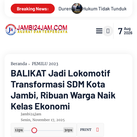
 Tidak Tunduk pada Persepsi: Kritik Terhadap Monopoli Kebenar
Breaking News:
7
Aug
2026
Beranda
PEMILU 2023
BALIKAT Jadi Lokomotif
Transformasi SDM Kota
Jambi, Ribuan Warga Naik
Kelas Ekonomi
Jambi24Jam
Senin, November 17, 2025
PRINT
12px
30px