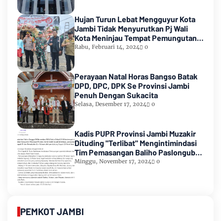
Hujan Turun Lebat Mengguyur Kota
Jambi Tidak Menyurutkan Pj Wali
Kota Meninjau Tempat Pemungutan
Suara Pemilu 2024
Rabu, Februari 14, 2024
0
Perayaan Natal Horas Bangso Batak
DPD, DPC, DPK Se Provinsi Jambi
Penuh Dengan Sukacita
Selasa, Desember 17, 2024
0
Kadis PUPR Provinsi Jambi Muzakir
Dituding "Terlibat" Mengintimindasi
Tim Pemasangan Baliho Paslongub
Romi-Sudirman
Minggu, November 17, 2024
0
PEMKOT JAMBI