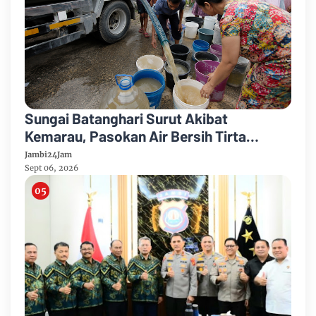
Sungai Batanghari Surut Akibat
Kemarau, Pasokan Air Bersih Tirta
Mayang Jambi Keruh
Jambi24Jam
Sept 06, 2026