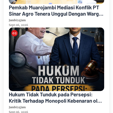
Pemkab Muarojambi Mediasi Konflik PT
Sinar Agro Tenera Unggul Dengan Warga
Sipin Teluk Duren
Jambi24Jam
Sept 06, 2026
Hukum Tidak Tunduk pada Persepsi:
Kritik Terhadap Monopoli Kebenaran oleh
Media dan Aktivis
Jambi24Jam
Sept 06, 2026