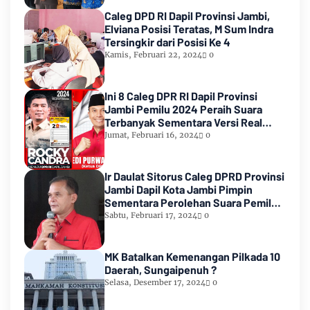
Caleg DPD RI Dapil Provinsi Jambi,
Elviana Posisi Teratas, M Sum Indra
Tersingkir dari Posisi Ke 4
Kamis, Februari 22, 2024
0
Ini 8 Caleg DPR RI Dapil Provinsi
Jambi Pemilu 2024 Peraih Suara
Terbanyak Sementara Versi Real
Count KPU RI
Jumat, Februari 16, 2024
0
Ir Daulat Sitorus Caleg DPRD Provinsi
Jambi Dapil Kota Jambi Pimpin
Sementara Perolehan Suara Pemilu
2024
Sabtu, Februari 17, 2024
0
MK Batalkan Kemenangan Pilkada 10
Daerah, Sungaipenuh ?
Selasa, Desember 17, 2024
0