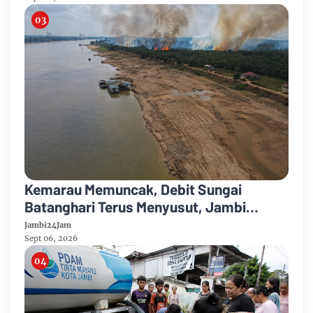
Kemarau Memuncak, Debit Sungai
Batanghari Terus Menyusut, Jambi
Hadapi Ancaman Krisis Air Bersih dan
Jambi24Jam
Karhutla
Sept 06, 2026