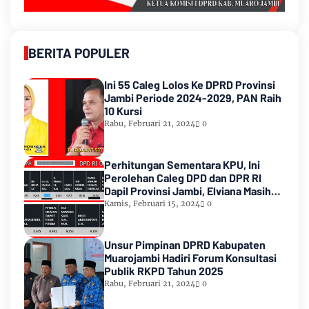
BERITA POPULER
Ini 55 Caleg Lolos Ke DPRD Provinsi
Jambi Periode 2024-2029, PAN Raih
10 Kursi
Rabu, Februari 21, 2024
0
Perhitungan Sementara KPU, Ini
Perolehan Caleg DPD dan DPR RI
Dapil Provinsi Jambi, Elviana Masih
Urutan Kedua Teratas
Kamis, Februari 15, 2024
0
Unsur Pimpinan DPRD Kabupaten
Muarojambi Hadiri Forum Konsultasi
Publik RKPD Tahun 2025
Rabu, Februari 21, 2024
0