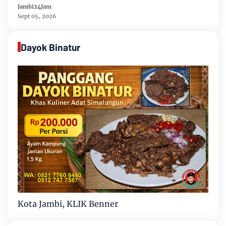
Penegakan Hukum
Jambi24Jam
Sept 05, 2026
Dayok Binatur
Kota Jambi, KLIK Benner