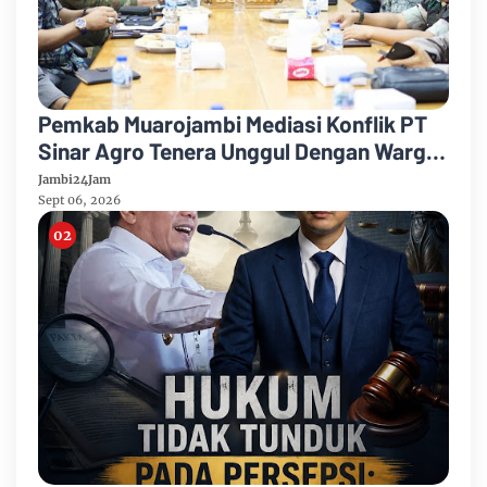
Pemkab Muarojambi Mediasi Konflik PT
Sinar Agro Tenera Unggul Dengan Warga
Sipin Teluk Duren
Jambi24Jam
Sept 06, 2026