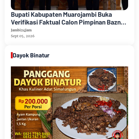
Bupati Kabupaten Muarojambi Buka
Verifikasi Faktual Calon Pimpinan Baznas
Tahun 2026-2031
Jambi24Jam
Sept 05, 2026
Dayok Binatur