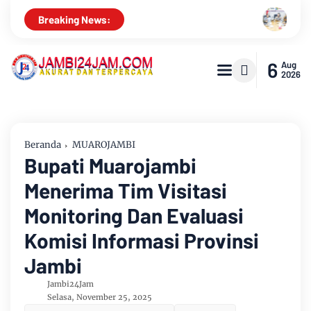
Pemkab Muarojambi Mediasi Konflik PT Sinar Agro T
Breaking News:
6
Aug
2026
Beranda
MUAROJAMBI
Bupati Muarojambi
Menerima Tim Visitasi
Monitoring Dan Evaluasi
Komisi Informasi Provinsi
Jambi
Jambi24Jam
Selasa, November 25, 2025