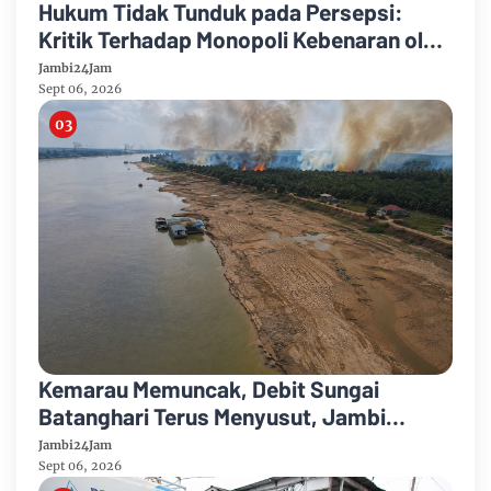
Hukum Tidak Tunduk pada Persepsi:
Kritik Terhadap Monopoli Kebenaran oleh
Media dan Aktivis
Jambi24Jam
Sept 06, 2026
Kemarau Memuncak, Debit Sungai
Batanghari Terus Menyusut, Jambi
Hadapi Ancaman Krisis Air Bersih dan
Jambi24Jam
Karhutla
Sept 06, 2026