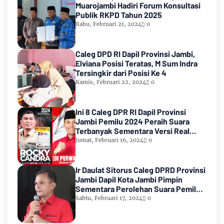
Muarojambi Hadiri Forum Konsultasi
Publik RKPD Tahun 2025
Rabu, Februari 21, 2024
0
Caleg DPD RI Dapil Provinsi Jambi,
Elviana Posisi Teratas, M Sum Indra
Tersingkir dari Posisi Ke 4
Kamis, Februari 22, 2024
0
Ini 8 Caleg DPR RI Dapil Provinsi
Jambi Pemilu 2024 Peraih Suara
Terbanyak Sementara Versi Real
Count KPU RI
Jumat, Februari 16, 2024
0
Ir Daulat Sitorus Caleg DPRD Provinsi
Jambi Dapil Kota Jambi Pimpin
Sementara Perolehan Suara Pemilu
2024
Sabtu, Februari 17, 2024
0