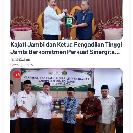
Kajati Jambi dan Ketua Pengadilan Tinggi
Jambi Berkomitmen Perkuat Sinergitas
Penegakan Hukum
Jambi24Jam
Sept 05, 2026