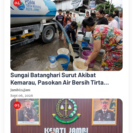
Sungai Batanghari Surut Akibat
Kemarau, Pasokan Air Bersih Tirta
Mayang Jambi Keruh
Jambi24Jam
Sept 06, 2026