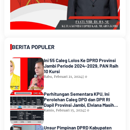
BERITA POPULER
Ini 55 Caleg Lolos Ke DPRD Provinsi
Jambi Periode 2024-2029, PAN Raih
10 Kursi
Rabu, Februari 21, 2024
0
Perhitungan Sementara KPU, Ini
Perolehan Caleg DPD dan DPR RI
Dapil Provinsi Jambi, Elviana Masih
Urutan Kedua Teratas
Kamis, Februari 15, 2024
0
Unsur Pimpinan DPRD Kabupaten