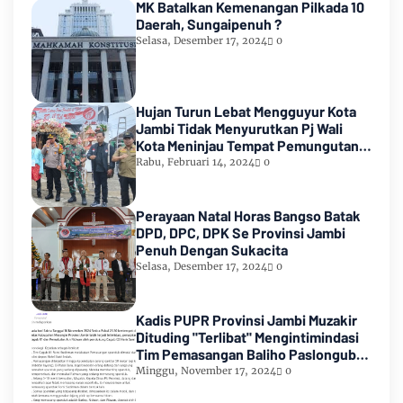
MK Batalkan Kemenangan Pilkada 10
Daerah, Sungaipenuh ?
Selasa, Desember 17, 2024
0
Hujan Turun Lebat Mengguyur Kota
Jambi Tidak Menyurutkan Pj Wali
Kota Meninjau Tempat Pemungutan
Suara Pemilu 2024
Rabu, Februari 14, 2024
0
Perayaan Natal Horas Bangso Batak
DPD, DPC, DPK Se Provinsi Jambi
Penuh Dengan Sukacita
Selasa, Desember 17, 2024
0
Kadis PUPR Provinsi Jambi Muzakir
Dituding "Terlibat" Mengintimindasi
Tim Pemasangan Baliho Paslongub
Romi-Sudirman
Minggu, November 17, 2024
0