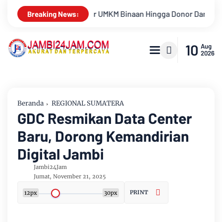
ingga Donor Darah Semarakkan HUT RI Ke-81 Di PTPN IV Regional
Breaking News:
10
Aug
2026
Beranda
REGIONAL SUMATERA
GDC Resmikan Data Center
Baru, Dorong Kemandirian
Digital Jambi
Jambi24Jam
Jumat, November 21, 2025
PRINT
12px
30px