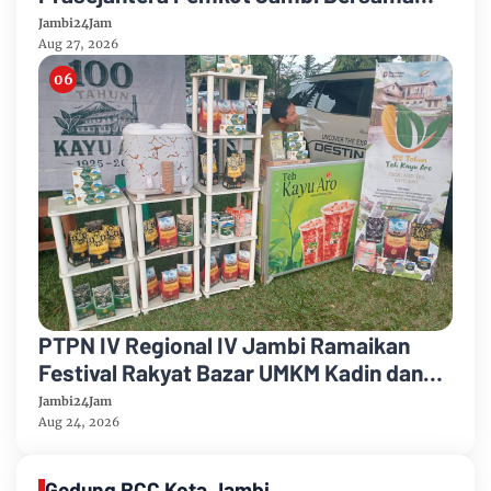
PTPN IV Regional IV Salurkan Paket
Jambi24Jam
Sembako
Aug 27, 2026
PTPN IV Regional IV Jambi Ramaikan
Festival Rakyat Bazar UMKM Kadin dan
Korem 042/Garuda Putih
Jambi24Jam
Aug 24, 2026
Gedung RCC Kota Jambi