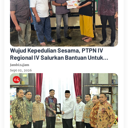
Wujud Kepedulian Sesama, PTPN IV
Regional IV Salurkan Bantuan Untuk
Pengobatan Putri Karyawan Pemanen
Jambi24Jam
Sept 02, 2026