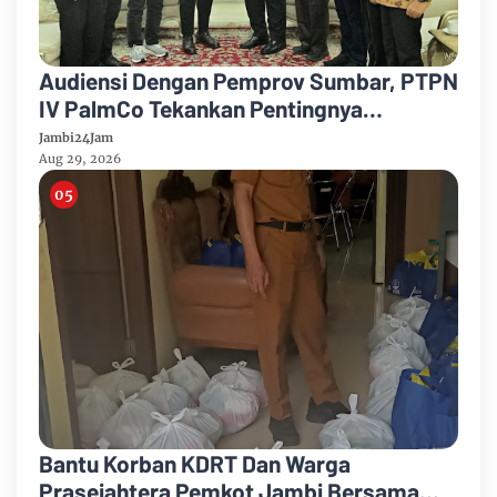
Audiensi Dengan Pemprov Sumbar, PTPN
IV PalmCo Tekankan Pentingnya
Harmonisasi Operasional Kebun
Jambi24Jam
Aug 29, 2026
Bantu Korban KDRT Dan Warga
Prasejahtera Pemkot Jambi Bersama