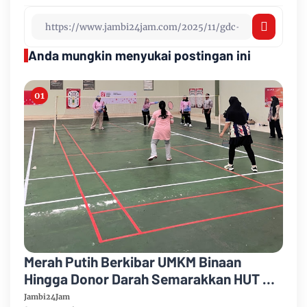
Anda mungkin menyukai postingan ini
Merah Putih Berkibar UMKM Binaan
Hingga Donor Darah Semarakkan HUT RI
Ke-81 Di PTPN IV Regional IV
Jambi24Jam