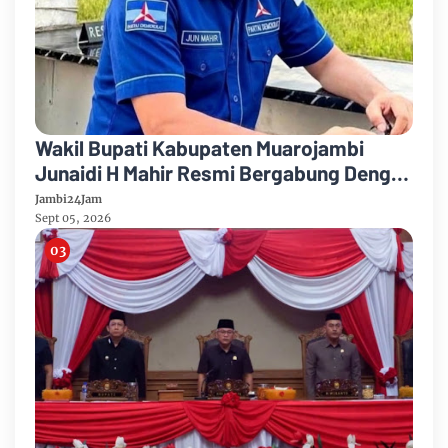
Wakil Bupati Kabupaten Muarojambi
Junaidi H Mahir Resmi Bergabung Dengan
Partai Demikrat
Jambi24Jam
Sept 05, 2026