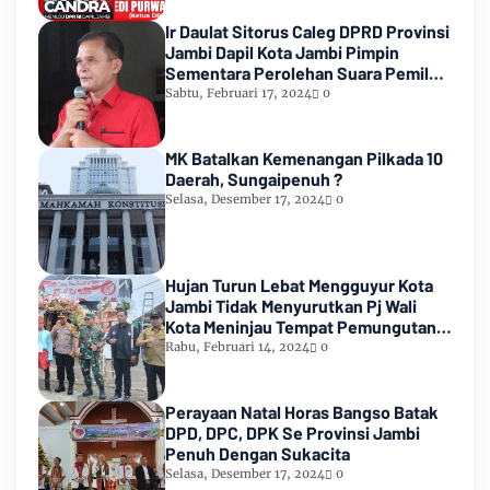
Ir Daulat Sitorus Caleg DPRD Provinsi
Jambi Dapil Kota Jambi Pimpin
Sementara Perolehan Suara Pemilu
2024
Sabtu, Februari 17, 2024
0
MK Batalkan Kemenangan Pilkada 10
Daerah, Sungaipenuh ?
Selasa, Desember 17, 2024
0
Hujan Turun Lebat Mengguyur Kota
Jambi Tidak Menyurutkan Pj Wali
Kota Meninjau Tempat Pemungutan
Suara Pemilu 2024
Rabu, Februari 14, 2024
0
Perayaan Natal Horas Bangso Batak
DPD, DPC, DPK Se Provinsi Jambi
Penuh Dengan Sukacita
Selasa, Desember 17, 2024
0