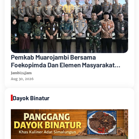
Pemkab Muarojambi Bersama
Foekopimda Dan Elemen Masyarakat
Menyatakan Sikap Dengan Tegas Tolak
Jambi24Jam
Keberadaan Geng Motor
Aug 30, 2026
Dayok Binatur