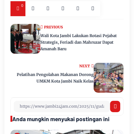
0
PREVIOUS
Wali Kota Jambi Lakukan Rotasi Pejabat
Strategis, Feriadi dan Mahruzar Dapat
Amanah Baru
NEXT
Pelatihan Pengolahan Makanan Dorong
UMKM Kota Jambi Naik Kelas
Anda mungkin menyukai postingan ini