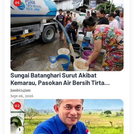
Sungai Batanghari Surut Akibat
Kemarau, Pasokan Air Bersih Tirta
Mayang Jambi Keruh
Jambi24Jam
Sept 06, 2026