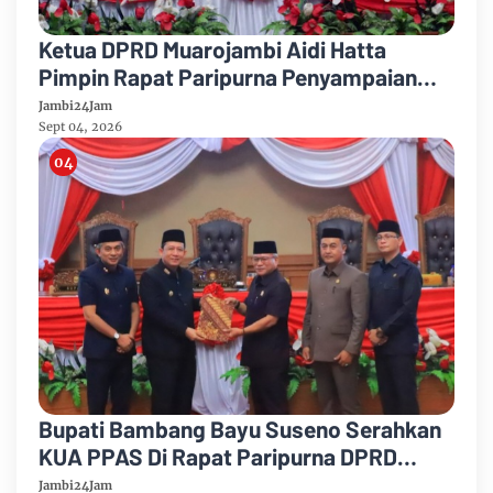
Ketua DPRD Muarojambi Aidi Hatta
Pimpin Rapat Paripurna Penyampaian
Rancangan Perubahan KUA-PPAS Tahun
Jambi24Jam
Anggaran 2026
Sept 04, 2026
Bupati Bambang Bayu Suseno Serahkan
KUA PPAS Di Rapat Paripurna DPRD
Muarojambi
Jambi24Jam