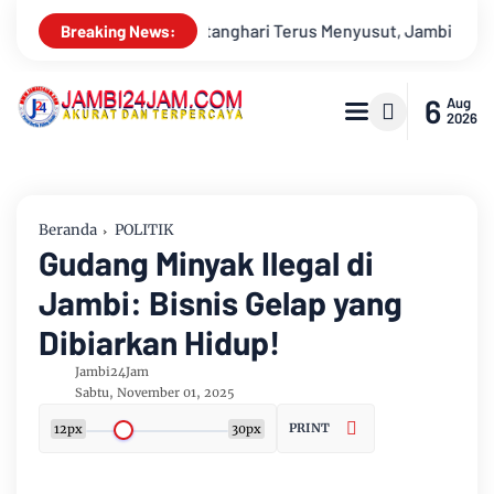
usut, Jambi Hadapi Ancaman Krisis Air Bersih dan Karhutla
Breaking News:
6
Aug
2026
Beranda
POLITIK
Gudang Minyak Ilegal di
Jambi: Bisnis Gelap yang
Dibiarkan Hidup!
Jambi24Jam
Sabtu, November 01, 2025
PRINT
12px
30px