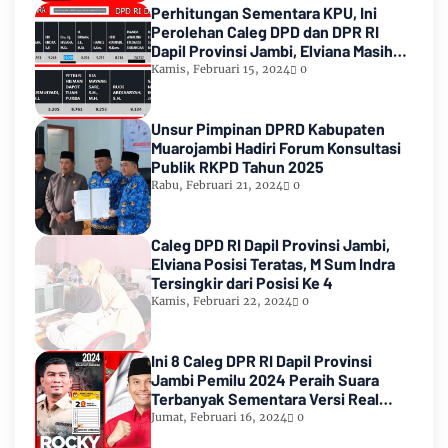
Perhitungan Sementara KPU, Ini
Perolehan Caleg DPD dan DPR RI
Dapil Provinsi Jambi, Elviana Masih
Urutan Kedua Teratas
Kamis, Februari 15, 2024
0
Unsur Pimpinan DPRD Kabupaten
Muarojambi Hadiri Forum Konsultasi
Publik RKPD Tahun 2025
Rabu, Februari 21, 2024
0
Caleg DPD RI Dapil Provinsi Jambi,
Elviana Posisi Teratas, M Sum Indra
Tersingkir dari Posisi Ke 4
Kamis, Februari 22, 2024
0
Ini 8 Caleg DPR RI Dapil Provinsi
Jambi Pemilu 2024 Peraih Suara
Terbanyak Sementara Versi Real
Count KPU RI
Jumat, Februari 16, 2024
0