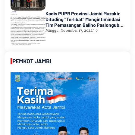
Kadis PUPR Provinsi Jambi Muzakir
Dituding "Terlibat" Mengintimindasi
Tim Pemasangan Baliho Paslongub
Romi-Sudirman
Minggu, November 17, 2024
0
PEMKOT JAMBI