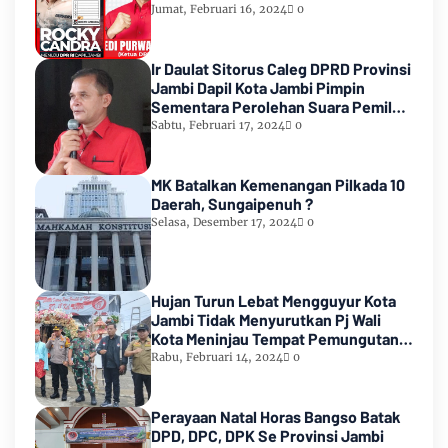
Count KPU RI
Jumat, Februari 16, 2024
0
Ir Daulat Sitorus Caleg DPRD Provinsi
Jambi Dapil Kota Jambi Pimpin
Sementara Perolehan Suara Pemilu
2024
Sabtu, Februari 17, 2024
0
MK Batalkan Kemenangan Pilkada 10
Daerah, Sungaipenuh ?
Selasa, Desember 17, 2024
0
Hujan Turun Lebat Mengguyur Kota
Jambi Tidak Menyurutkan Pj Wali
Kota Meninjau Tempat Pemungutan
Suara Pemilu 2024
Rabu, Februari 14, 2024
0
Perayaan Natal Horas Bangso Batak
DPD, DPC, DPK Se Provinsi Jambi