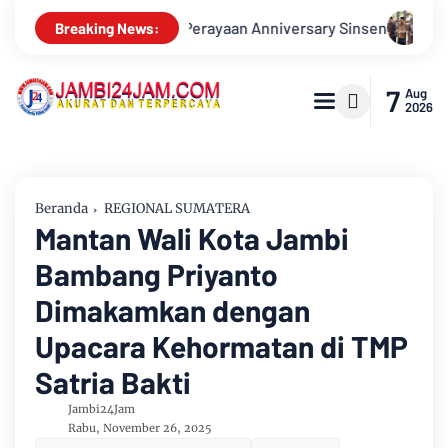
n
Bupati Muarojambi Hadiri HUT Ke 17 Desa Mingkung Jaya A
Breaking News:
7
Aug
2026
Beranda
REGIONAL SUMATERA
Mantan Wali Kota Jambi
Bambang Priyanto
Dimakamkan dengan
Upacara Kehormatan di TMP
Satria Bakti
Jambi24Jam
Rabu, November 26, 2025