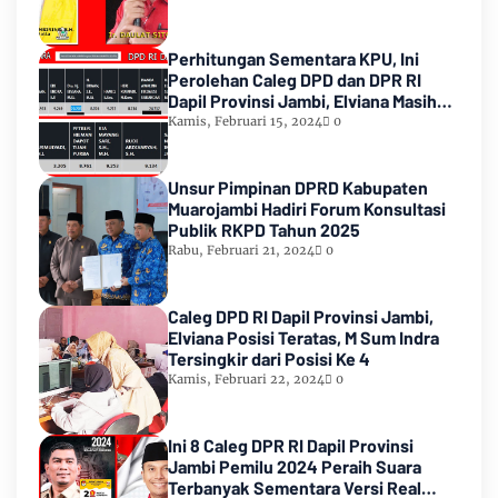
Perhitungan Sementara KPU, Ini
Perolehan Caleg DPD dan DPR RI
Dapil Provinsi Jambi, Elviana Masih
Urutan Kedua Teratas
Kamis, Februari 15, 2024
0
Unsur Pimpinan DPRD Kabupaten
Muarojambi Hadiri Forum Konsultasi
Publik RKPD Tahun 2025
Rabu, Februari 21, 2024
0
Caleg DPD RI Dapil Provinsi Jambi,
Elviana Posisi Teratas, M Sum Indra
Tersingkir dari Posisi Ke 4
Kamis, Februari 22, 2024
0
Ini 8 Caleg DPR RI Dapil Provinsi
Jambi Pemilu 2024 Peraih Suara
Terbanyak Sementara Versi Real