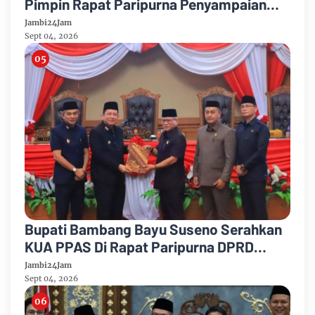
Pimpin Rapat Paripurna Penyampaian
Rancangan Perubahan KUA-PPAS Tahun
Jambi24Jam
Anggaran 2026
Sept 04, 2026
Bupati Bambang Bayu Suseno Serahkan
KUA PPAS Di Rapat Paripurna DPRD
Muarojambi
Jambi24Jam
Sept 04, 2026