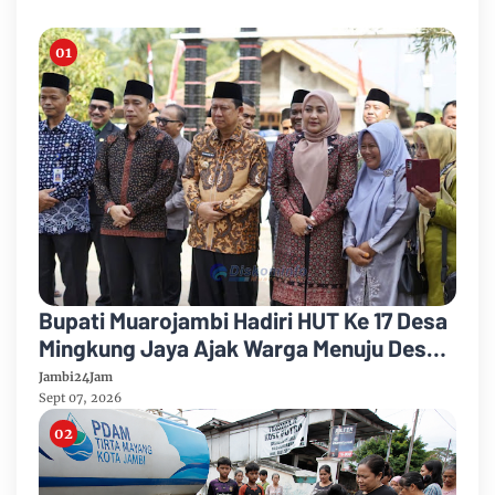
Bupati Muarojambi Hadiri HUT Ke 17 Desa
Mingkung Jaya Ajak Warga Menuju Desa
Mandiri 2026
Jambi24Jam
Sept 07, 2026