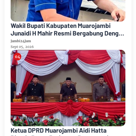
Wakil Bupati Kabupaten Muarojambi
Junaidi H Mahir Resmi Bergabung Dengan
Partai Demikrat
Jambi24Jam
Sept 05, 2026
Ketua DPRD Muarojambi Aidi Hatta