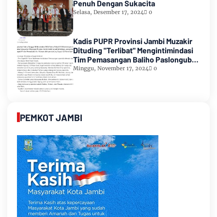
Penuh Dengan Sukacita
Selasa, Desember 17, 2024
0
Kadis PUPR Provinsi Jambi Muzakir
Dituding "Terlibat" Mengintimindasi
Tim Pemasangan Baliho Paslongub
Romi-Sudirman
Minggu, November 17, 2024
0
PEMKOT JAMBI