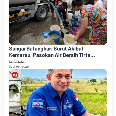
Sungai Batanghari Surut Akibat
Kemarau, Pasokan Air Bersih Tirta
Mayang Jambi Keruh
Jambi24Jam
Sept 06, 2026