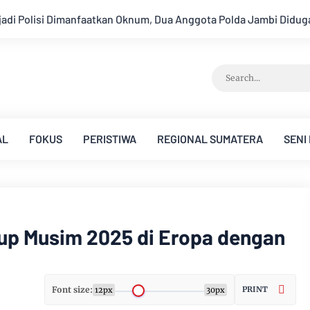
Polda Jambi Diduga Tipu Calon Bintara dengan Janji Kelulusan
AL
FOKUS
PERISTIWA
REGIONAL SUMATERA
SENI
up Musim 2025 di Eropa dengan
Font size:
PRINT
12px
30px