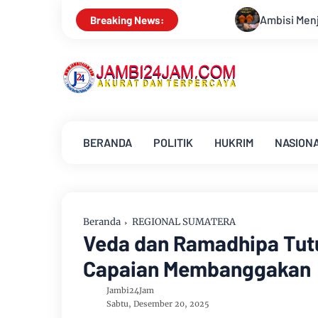
Ambisi Menjadi Polisi Dimanfaatkan Oknum, Dua Anggota 
Breaking News:
BERANDA
POLITIK
HUKRIM
NASION
Beranda
REGIONAL SUMATERA
Veda dan Ramadhipa Tut
Capaian Membanggakan
Jambi24Jam
Sabtu, Desember 20, 2025