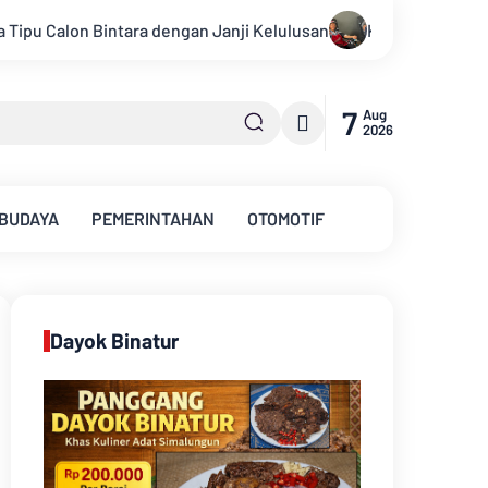
Konsisten Alirkan Kepedulian, Sinsen Gelar Donor Darah ke-
7
Aug
2026
 BUDAYA
PEMERINTAHAN
OTOMOTIF
Dayok Binatur