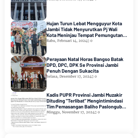
Hujan Turun Lebat Mengguyur Kota
Jambi Tidak Menyurutkan Pj Wali
Kota Meninjau Tempat Pemungutan
Suara Pemilu 2024
Rabu, Februari 14, 2024
0
Perayaan Natal Horas Bangso Batak
DPD, DPC, DPK Se Provinsi Jambi
Penuh Dengan Sukacita
Selasa, Desember 17, 2024
0
Kadis PUPR Provinsi Jambi Muzakir
Dituding "Terlibat" Mengintimindasi
Tim Pemasangan Baliho Paslongub
Romi-Sudirman
Minggu, November 17, 2024
0