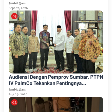
Pengobatan Putri Karyawan Pemanen
Jambi24Jam
Sept 02, 2026
Audiensi Dengan Pemprov Sumbar, PTPN
IV PalmCo Tekankan Pentingnya
Harmonisasi Operasional Kebun
Jambi24Jam
Aug 29, 2026