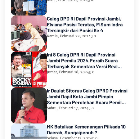
Rabu, Februari 21, 2024
0
Caleg DPD RI Dapil Provinsi Jambi,
Elviana Posisi Teratas, M Sum Indra
Tersingkir dari Posisi Ke 4
Kamis, Februari 22, 2024
0
Ini 8 Caleg DPR RI Dapil Provinsi
Jambi Pemilu 2024 Peraih Suara
Terbanyak Sementara Versi Real
Count KPU RI
Jumat, Februari 16, 2024
0
Ir Daulat Sitorus Caleg DPRD Provinsi
Jambi Dapil Kota Jambi Pimpin
Sementara Perolehan Suara Pemilu
2024
Sabtu, Februari 17, 2024
0
MK Batalkan Kemenangan Pilkada 10
Daerah, Sungaipenuh ?
Selasa, Desember 17, 2024
0