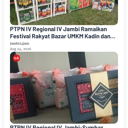
PTPN IV Regional IV Jambi Ramaikan
Festival Rakyat Bazar UMKM Kadin dan
Korem 042/Garuda Putih
Jambi24Jam
Aug 24, 2026
PTPN IV Regional IV Jambi-Sumbar