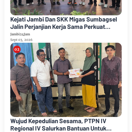
Kejati Jambi Dan SKK Migas Sumbagsel
Jalin Perjanjian Kerja Sama Perkuat
Kepastian Hukum
Jambi24Jam
Sept 03, 2026
Wujud Kepedulian Sesama, PTPN IV
Regional IV Salurkan Bantuan Untuk