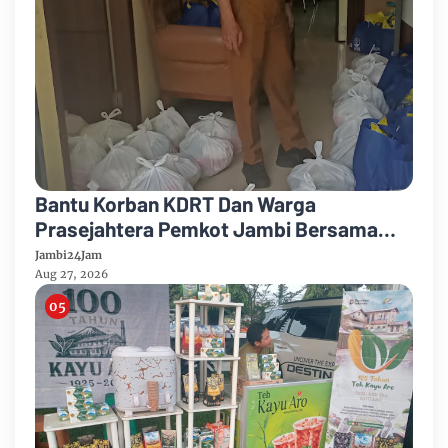
Bantu Korban KDRT Dan Warga
Prasejahtera Pemkot Jambi Bersama
PTPN IV Regional IV Salurkan Paket
Jambi24Jam
Sembako
Aug 27, 2026