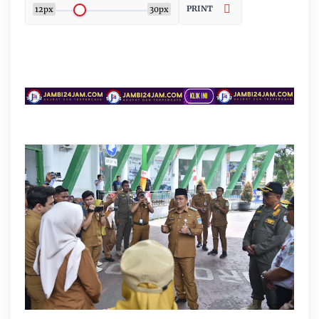
PRINT
12px
30px