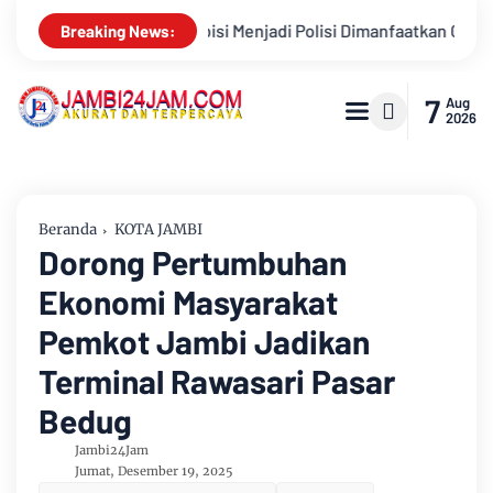
 Dimanfaatkan Oknum, Dua Anggota Polda Jambi Diduga Tipu Calo
Breaking News:
7
Aug
2026
Beranda
KOTA JAMBI
Dorong Pertumbuhan
Ekonomi Masyarakat
Pemkot Jambi Jadikan
Terminal Rawasari Pasar
Bedug
Jambi24Jam
Jumat, Desember 19, 2025