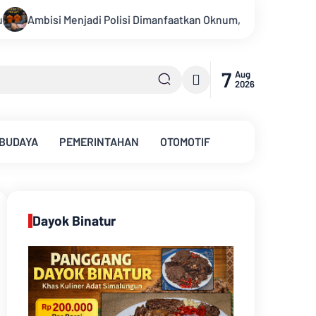
ota Polda Jambi Diduga Tipu Calon Bintara dengan Janji Kelulu
7
Aug
2026
 BUDAYA
PEMERINTAHAN
OTOMOTIF
Dayok Binatur