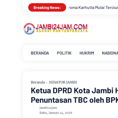
Tercium di Kota Jambi, Warga Diminta Waspada Hadapi Puncak K
Breaking News:
BERANDA
POLITIK
HUKRIM
NASION
Beranda
SENATOR JAMBI
Ketua DPRD Kota Jambi H
Penuntasan TBC oleh BPK
Jambi24Jam
Rabu, Januari 14, 2026