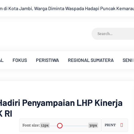
emarau
Ambisi Menjadi Polisi Dimanfaatkan Oknum, Dua Angg
AL
FOKUS
PERISTIWA
REGIONAL SUMATERA
SENI
adiri Penyampaian LHP Kinerja
 RI
Font size:
PRINT
12px
30px