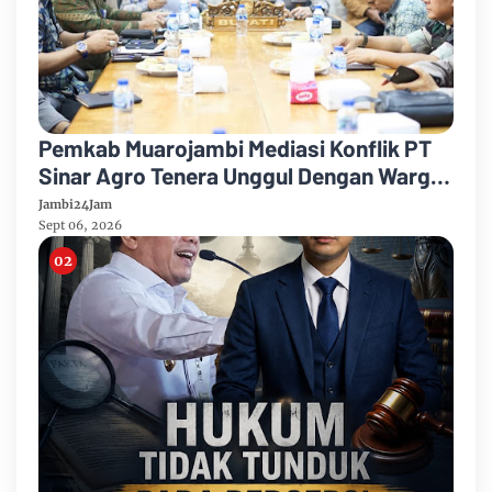
Pemkab Muarojambi Mediasi Konflik PT
Sinar Agro Tenera Unggul Dengan Warga
Sipin Teluk Duren
Jambi24Jam
Sept 06, 2026