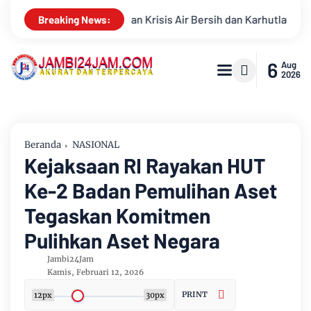
dan Karhutla
Sungai Batanghari Surut Akibat Kemarau, Paso
Breaking News:
6
Aug
2026
Beranda
NASIONAL
Kejaksaan RI Rayakan HUT
Ke-2 Badan Pemulihan Aset
Tegaskan Komitmen
Pulihkan Aset Negara
Jambi24Jam
Kamis, Februari 12, 2026
PRINT
12px
30px