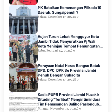
MK Batalkan Kemenangan Pilkada 10
Daerah, Sungaipenuh ?
Selasa, Desember 17, 2024
0
Hujan Turun Lebat Mengguyur Kota
Jambi Tidak Menyurutkan Pj Wali
Kota Meninjau Tempat Pemungutan
Suara Pemilu 2024
Rabu, Februari 14, 2024
0
Perayaan Natal Horas Bangso Batak
DPD, DPC, DPK Se Provinsi Jambi
Penuh Dengan Sukacita
Selasa, Desember 17, 2024
0
Kadis PUPR Provinsi Jambi Muzakir
Dituding "Terlibat" Mengintimindasi
Tim Pemasangan Baliho Paslongub
Romi-Sudirman
Minggu, November 17, 2024
0