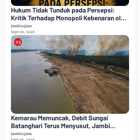
Hukum Tidak Tunduk pada Persepsi:
Kritik Terhadap Monopoli Kebenaran oleh
Media dan Aktivis
Jambi24Jam
Sept 06, 2026
Kemarau Memuncak, Debit Sungai
Batanghari Terus Menyusut, Jambi
Hadapi Ancaman Krisis Air Bersih dan
Jambi24Jam
Sept 06, 2026