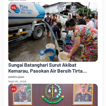
Karhutla
Sungai Batanghari Surut Akibat
Kemarau, Pasokan Air Bersih Tirta
Mayang Jambi Keruh
Jambi24Jam
Sept 06, 2026