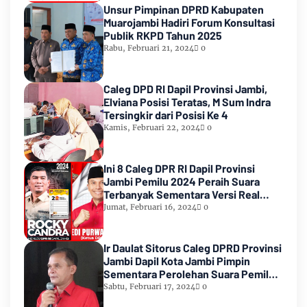
Unsur Pimpinan DPRD Kabupaten
Muarojambi Hadiri Forum Konsultasi
Publik RKPD Tahun 2025
Rabu, Februari 21, 2024
0
Caleg DPD RI Dapil Provinsi Jambi,
Elviana Posisi Teratas, M Sum Indra
Tersingkir dari Posisi Ke 4
Kamis, Februari 22, 2024
0
Ini 8 Caleg DPR RI Dapil Provinsi
Jambi Pemilu 2024 Peraih Suara
Terbanyak Sementara Versi Real
Count KPU RI
Jumat, Februari 16, 2024
0
Ir Daulat Sitorus Caleg DPRD Provinsi
Jambi Dapil Kota Jambi Pimpin
Sementara Perolehan Suara Pemilu
2024
Sabtu, Februari 17, 2024
0