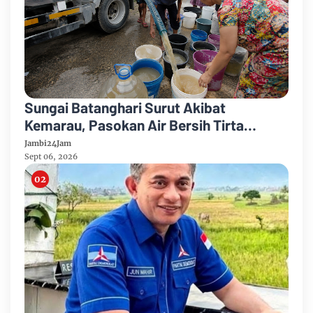
Sungai Batanghari Surut Akibat
Kemarau, Pasokan Air Bersih Tirta
Mayang Jambi Keruh
Jambi24Jam
Sept 06, 2026