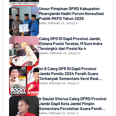
Unsur Pimpinan DPRD Kabupaten
Muarojambi Hadiri Forum Konsultasi
Publik RKPD Tahun 2025
Rabu, Februari 21, 2024
0
Caleg DPD RI Dapil Provinsi Jambi,
Elviana Posisi Teratas, M Sum Indra
Tersingkir dari Posisi Ke 4
Kamis, Februari 22, 2024
0
Ini 8 Caleg DPR RI Dapil Provinsi
Jambi Pemilu 2024 Peraih Suara
Terbanyak Sementara Versi Real
Count KPU RI
Jumat, Februari 16, 2024
0
Ir Daulat Sitorus Caleg DPRD Provinsi
Jambi Dapil Kota Jambi Pimpin
Sementara Perolehan Suara Pemilu
2024
Sabtu, Februari 17, 2024
0