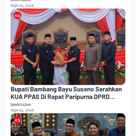
Anggaran 2026
Sept 04, 2026
Bupati Bambang Bayu Suseno Serahkan
KUA PPAS Di Rapat Paripurna DPRD
Muarojambi
Jambi24Jam
Sept 04, 2026