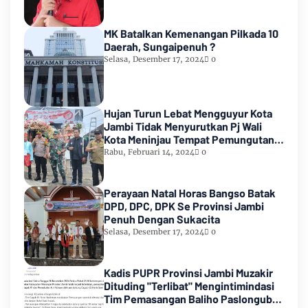
MK Batalkan Kemenangan Pilkada 10
Daerah, Sungaipenuh ?
Selasa, Desember 17, 2024
0
Hujan Turun Lebat Mengguyur Kota
Jambi Tidak Menyurutkan Pj Wali
Kota Meninjau Tempat Pemungutan
Suara Pemilu 2024
Rabu, Februari 14, 2024
0
Perayaan Natal Horas Bangso Batak
DPD, DPC, DPK Se Provinsi Jambi
Penuh Dengan Sukacita
Selasa, Desember 17, 2024
0
Kadis PUPR Provinsi Jambi Muzakir
Dituding "Terlibat" Mengintimindasi
Tim Pemasangan Baliho Paslongub