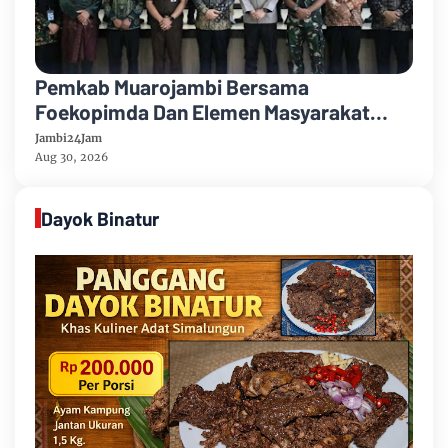
Pemkab Muarojambi Bersama
Foekopimda Dan Elemen Masyarakat
Menyatakan Sikap Dengan Tegas Tolak
Jambi24Jam
Keberadaan Geng Motor
Aug 30, 2026
Dayok Binatur