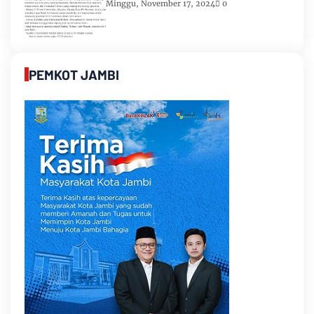
Romi-Sudirman
Minggu, November 17, 2024
0
PEMKOT JAMBI