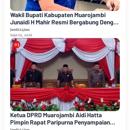
Wakil Bupati Kabupaten Muarojambi
Junaidi H Mahir Resmi Bergabung Dengan
Partai Demikrat
Jambi24Jam
Sept 05, 2026
Ketua DPRD Muarojambi Aidi Hatta
Pimpin Rapat Paripurna Penyampaian
Rancangan Perubahan KUA-PPAS Tahun
Jambi24Jam