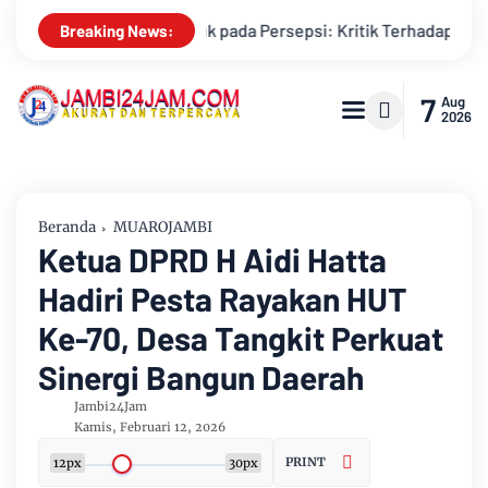
itik Terhadap Monopoli Kebenaran oleh Media dan Aktivis
Ke
Breaking News:
7
Aug
2026
Beranda
MUAROJAMBI
Ketua DPRD H Aidi Hatta
Hadiri Pesta Rayakan HUT
Ke-70, Desa Tangkit Perkuat
Sinergi Bangun Daerah ‎
Jambi24Jam
Kamis, Februari 12, 2026
PRINT
12px
30px