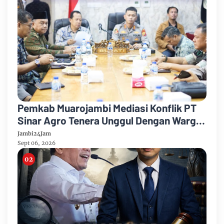
Pemkab Muarojambi Mediasi Konflik PT
Sinar Agro Tenera Unggul Dengan Warga
Sipin Teluk Duren
Jambi24Jam
Sept 06, 2026