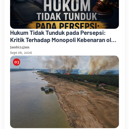
Hukum Tidak Tunduk pada Persepsi:
Kritik Terhadap Monopoli Kebenaran oleh
Media dan Aktivis
Jambi24Jam
Sept 06, 2026