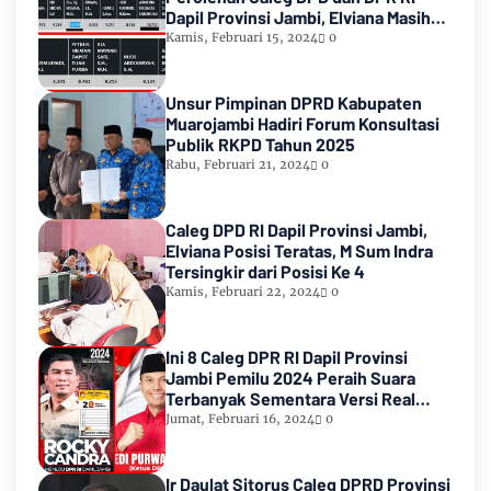
Dapil Provinsi Jambi, Elviana Masih
Urutan Kedua Teratas
Kamis, Februari 15, 2024
0
Unsur Pimpinan DPRD Kabupaten
Muarojambi Hadiri Forum Konsultasi
Publik RKPD Tahun 2025
Rabu, Februari 21, 2024
0
Caleg DPD RI Dapil Provinsi Jambi,
Elviana Posisi Teratas, M Sum Indra
Tersingkir dari Posisi Ke 4
Kamis, Februari 22, 2024
0
Ini 8 Caleg DPR RI Dapil Provinsi
Jambi Pemilu 2024 Peraih Suara
Terbanyak Sementara Versi Real
Count KPU RI
Jumat, Februari 16, 2024
0
Ir Daulat Sitorus Caleg DPRD Provinsi