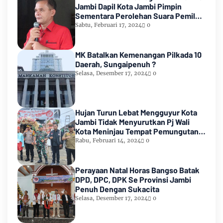
Jambi Dapil Kota Jambi Pimpin
Sementara Perolehan Suara Pemilu
2024
Sabtu, Februari 17, 2024
0
MK Batalkan Kemenangan Pilkada 10
Daerah, Sungaipenuh ?
Selasa, Desember 17, 2024
0
Hujan Turun Lebat Mengguyur Kota
Jambi Tidak Menyurutkan Pj Wali
Kota Meninjau Tempat Pemungutan
Suara Pemilu 2024
Rabu, Februari 14, 2024
0
Perayaan Natal Horas Bangso Batak
DPD, DPC, DPK Se Provinsi Jambi
Penuh Dengan Sukacita
Selasa, Desember 17, 2024
0