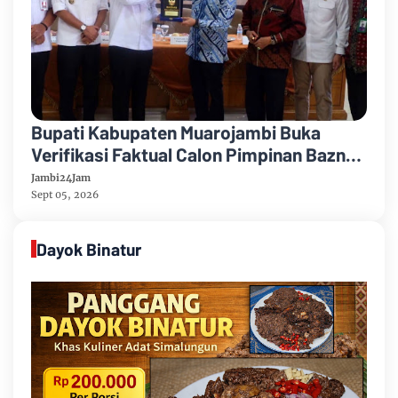
Bupati Kabupaten Muarojambi Buka
Verifikasi Faktual Calon Pimpinan Baznas
Tahun 2026-2031
Jambi24Jam
Sept 05, 2026
Dayok Binatur