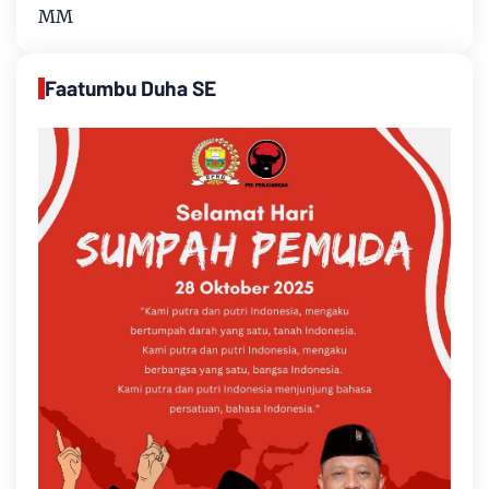
MM
Faatumbu Duha SE