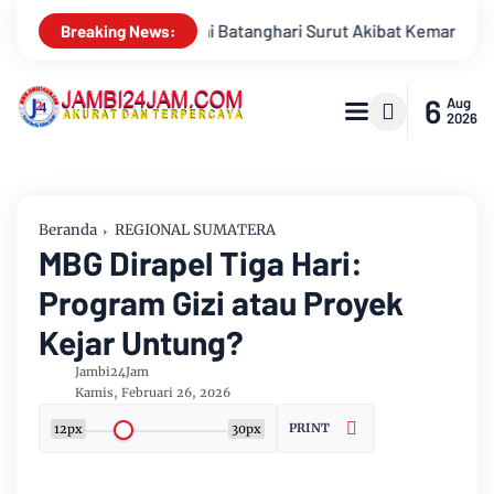
kibat Kemarau, Pasokan Air Bersih Tirta Mayang Jambi Keruh
Breaking News:
6
Aug
2026
Beranda
REGIONAL SUMATERA
MBG Dirapel Tiga Hari:
Program Gizi atau Proyek
Kejar Untung?
Jambi24Jam
Kamis, Februari 26, 2026
PRINT
12px
30px