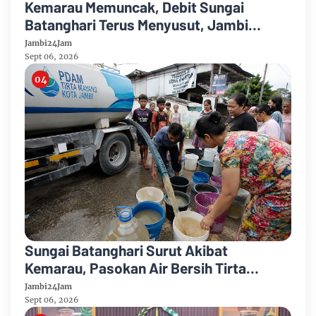
Kemarau Memuncak, Debit Sungai
Batanghari Terus Menyusut, Jambi
Hadapi Ancaman Krisis Air Bersih dan
Jambi24Jam
Karhutla
Sept 06, 2026
Sungai Batanghari Surut Akibat
Kemarau, Pasokan Air Bersih Tirta
Mayang Jambi Keruh
Jambi24Jam
Sept 06, 2026