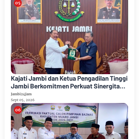
Kajati Jambi dan Ketua Pengadilan Tinggi
Jambi Berkomitmen Perkuat Sinergitas
Penegakan Hukum
Jambi24Jam
Sept 05, 2026