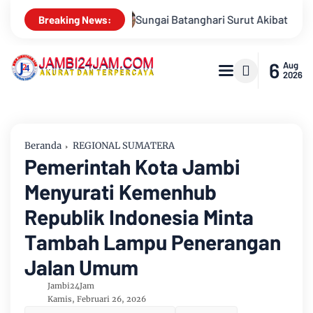
rut Akibat Kemarau, Pasokan Air Bersih Tirta Mayang Jambi Ker
Breaking News:
6
Aug
2026
Beranda
REGIONAL SUMATERA
Pemerintah Kota Jambi
Menyurati Kemenhub
Republik Indonesia Minta
Tambah Lampu Penerangan
Jalan Umum
Jambi24Jam
Kamis, Februari 26, 2026