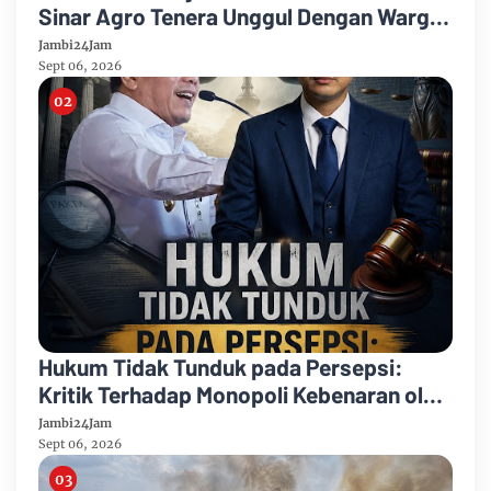
Sinar Agro Tenera Unggul Dengan Warga
Sipin Teluk Duren
Jambi24Jam
Sept 06, 2026
Hukum Tidak Tunduk pada Persepsi:
Kritik Terhadap Monopoli Kebenaran oleh
Media dan Aktivis
Jambi24Jam
Sept 06, 2026