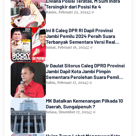
Elviana Posisi Teratas, M Sum Indra
Tersingkir dari Posisi Ke 4
Kamis, Februari 22, 2024
0
Ini 8 Caleg DPR RI Dapil Provinsi
Jambi Pemilu 2024 Peraih Suara
Terbanyak Sementara Versi Real
Count KPU RI
Jumat, Februari 16, 2024
0
Ir Daulat Sitorus Caleg DPRD Provinsi
Jambi Dapil Kota Jambi Pimpin
Sementara Perolehan Suara Pemilu
2024
Sabtu, Februari 17, 2024
0
MK Batalkan Kemenangan Pilkada 10
Daerah, Sungaipenuh ?
Selasa, Desember 17, 2024
0
Hujan Turun Lebat Mengguyur Kota