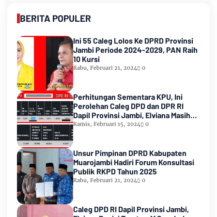
BERITA POPULER
Ini 55 Caleg Lolos Ke DPRD Provinsi
Jambi Periode 2024-2029, PAN Raih
10 Kursi
Rabu, Februari 21, 2024
0
Perhitungan Sementara KPU, Ini
Perolehan Caleg DPD dan DPR RI
Dapil Provinsi Jambi, Elviana Masih
Urutan Kedua Teratas
Kamis, Februari 15, 2024
0
Unsur Pimpinan DPRD Kabupaten
Muarojambi Hadiri Forum Konsultasi
Publik RKPD Tahun 2025
Rabu, Februari 21, 2024
0
Caleg DPD RI Dapil Provinsi Jambi,