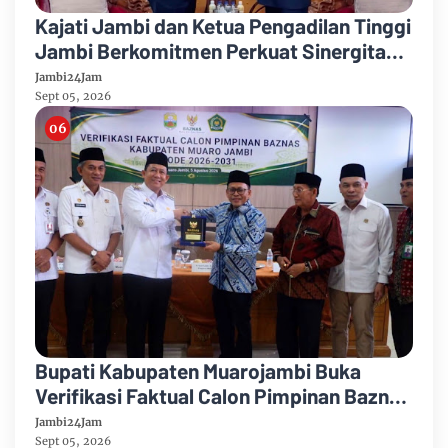
Kajati Jambi dan Ketua Pengadilan Tinggi
Jambi Berkomitmen Perkuat Sinergitas
Penegakan Hukum
Jambi24Jam
Sept 05, 2026
Bupati Kabupaten Muarojambi Buka
Verifikasi Faktual Calon Pimpinan Baznas
Tahun 2026-2031
Jambi24Jam
Sept 05, 2026