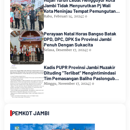
Jambi Tidak Menyurutkan Pj Wali
Kota Meninjau Tempat Pemungutan
Suara Pemilu 2024
Rabu, Februari 14, 2024
0
Perayaan Natal Horas Bangso Batak
DPD, DPC, DPK Se Provinsi Jambi
Penuh Dengan Sukacita
Selasa, Desember 17, 2024
0
Kadis PUPR Provinsi Jambi Muzakir
Dituding "Terlibat" Mengintimindasi
Tim Pemasangan Baliho Paslongub
Romi-Sudirman
Minggu, November 17, 2024
0
PEMKOT JAMBI