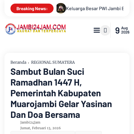
WI Jambi Berduka, Hery Rawas Mantan Sekretaris PWI Jambi Tut
Breaking News:
9
Aug
2026
Beranda
REGIONAL SUMATERA
Sambut Bulan Suci
Ramadhan 1447 H,
Pemerintah Kabupaten
Muarojambi Gelar Yasinan
Dan Doa Bersama
Jambi24Jam
Jumat, Februari 13, 2026