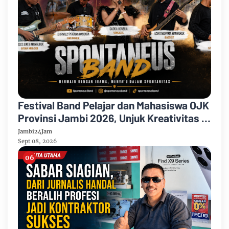
Festival Band Pelajar dan Mahasiswa OJK
Provinsi Jambi 2026, Unjuk Kreativitas di
Taman Banjuran Budayo, Spontaneus
Jambi24Jam
Band Raih Juara 2
Sept 08, 2026