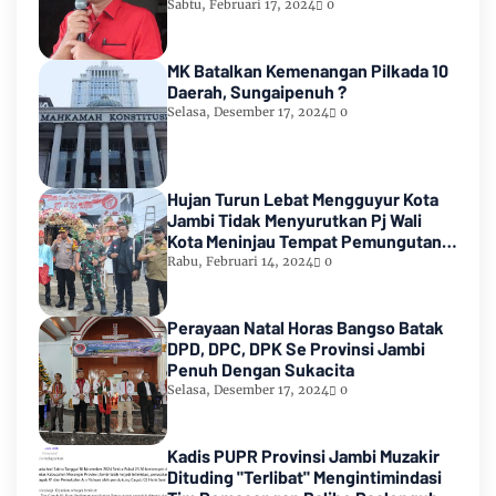
2024
Sabtu, Februari 17, 2024
0
MK Batalkan Kemenangan Pilkada 10
Daerah, Sungaipenuh ?
Selasa, Desember 17, 2024
0
Hujan Turun Lebat Mengguyur Kota
Jambi Tidak Menyurutkan Pj Wali
Kota Meninjau Tempat Pemungutan
Suara Pemilu 2024
Rabu, Februari 14, 2024
0
Perayaan Natal Horas Bangso Batak
DPD, DPC, DPK Se Provinsi Jambi
Penuh Dengan Sukacita
Selasa, Desember 17, 2024
0
Kadis PUPR Provinsi Jambi Muzakir
Dituding "Terlibat" Mengintimindasi