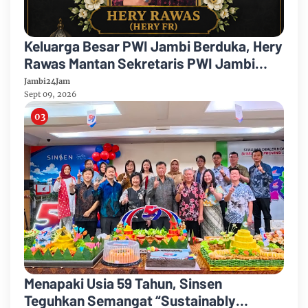
Keluarga Besar PWI Jambi Berduka, Hery
Rawas Mantan Sekretaris PWI Jambi
Tutup Usia
Jambi24Jam
Sept 09, 2026
Menapaki Usia 59 Tahun, Sinsen
Teguhkan Semangat “Sustainably