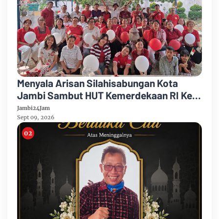
Menyala Arisan Silahisabungan Kota
Jambi Sambut HUT Kemerdekaan RI Ke
81 Gelar Berbagai Kegiatan
Jambi24Jam
Sept 09, 2026