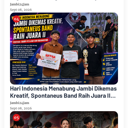
Growing”
Jambi24Jam
Sept 08, 2026
Hari Indonesia Menabung Jambi Dikemas
Kreatif, Spontaneus Band Raih Juara II
Festival Band Pelajar dan Mahasiswa
Jambi24Jam
Sept 08, 2026