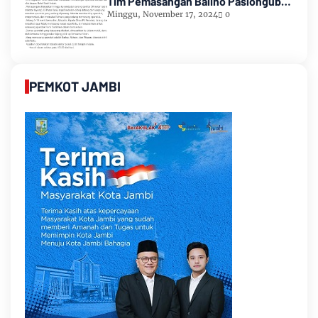
Tim Pemasangan Baliho Paslongub
Romi-Sudirman
Minggu, November 17, 2024
0
PEMKOT JAMBI