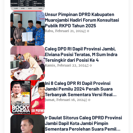
Unsur Pimpinan DPRD Kabupaten
Muarojambi Hadiri Forum Konsultasi
Publik RKPD Tahun 2025
Rabu, Februari 21, 2024
0
Caleg DPD RI Dapil Provinsi Jambi,
Elviana Posisi Teratas, M Sum Indra
Tersingkir dari Posisi Ke 4
Kamis, Februari 22, 2024
0
Ini 8 Caleg DPR RI Dapil Provinsi
Jambi Pemilu 2024 Peraih Suara
Terbanyak Sementara Versi Real
Count KPU RI
Jumat, Februari 16, 2024
0
Ir Daulat Sitorus Caleg DPRD Provinsi
Jambi Dapil Kota Jambi Pimpin
Sementara Perolehan Suara Pemilu