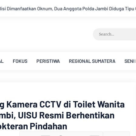
gota Polda Jambi Diduga Tipu Calon Bintara dengan Janji Kelulu
AL
FOKUS
PERISTIWA
REGIONAL SUMATERA
SENI
 Kamera CCTV di Toilet Wanita
mbi, UISU Resmi Berhentikan
okteran Pindahan