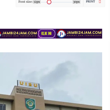
Font size:
PRINT
12px
30px