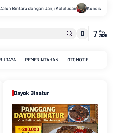
san
Konsisten Alirkan Kepedulian, Sinsen Gelar Donor Dara
7
Aug
2026
 BUDAYA
PEMERINTAHAN
OTOMOTIF
Dayok Binatur