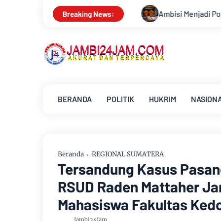
Ambisi Menjadi Polisi Dimanfaatkan Oknum, Dua Ang
Breaking News:
BERANDA
POLITIK
HUKRIM
NASION
Beranda
REGIONAL SUMATERA
Tersandung Kasus Pasang
RSUD Raden Mattaher Ja
Mahasiswa Fakultas Ked
Jambi24Jam