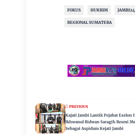
FOKUS
HUKRIM
JAMBI2
REGIONAL SUMATERA
PREVIOUS
Kajati Jambi Lantik Pejabat Eselon II
Ikhwanul Ridwan Saragih Resmi Me
Sebagai Aspidum Kejati Jambi