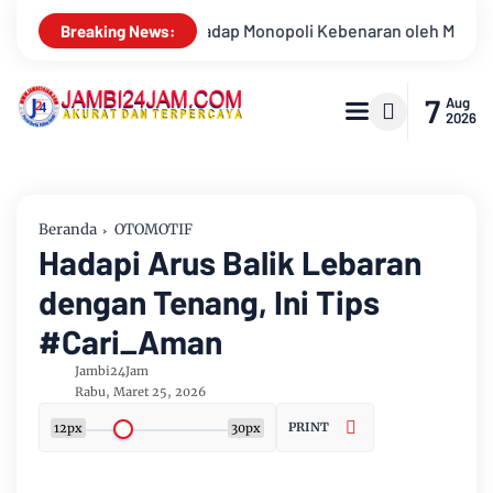
n oleh Media dan Aktivis
Kemarau Memuncak, Debit Sungai B
Breaking News:
7
Aug
2026
Beranda
OTOMOTIF
Hadapi Arus Balik Lebaran
dengan Tenang, Ini Tips
#Cari_Aman
Jambi24Jam
Rabu, Maret 25, 2026
PRINT
12px
30px