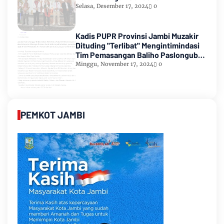
Selasa, Desember 17, 2024
0
Kadis PUPR Provinsi Jambi Muzakir
Dituding "Terlibat" Mengintimindasi
Tim Pemasangan Baliho Paslongub
Romi-Sudirman
Minggu, November 17, 2024
0
PEMKOT JAMBI