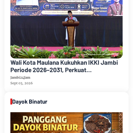
Wali Kota Maulana Kukuhkan IKKI Jambi
Periode 2026–2031, Perkuat
Persaudaraan dan Kolaborasi dalam
Jambi24Jam
Keberagaman
Sept 03, 2026
Dayok Binatur