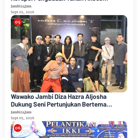
Pelabuhan Ujung Jabung Ke Penuntut
Jambi24Jam
Umum
Sept 05, 2026
Wawako Jambi Diza Hazra Aljosha
Dukung Seni Pertunjukan Bertema
Lingkungan Sebagai Penggerak Kota
Jambi24Jam
Hijau
Sept 05, 2026