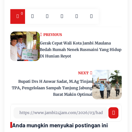
0
PREVIOUS
Gerak Cepat Wali Kota Jambi Maulana
Bedah Rumah Nenek Rusmaini Yang Hidup
Di Hunian Reyot
NEXT
Bupati Drs H Anwar Sadat, M.Ag Tinjau
TPA, Pengelolaan Sampah Tanjung Jabung
Barat Makin Optimal
Anda mungkin menyukai postingan ini