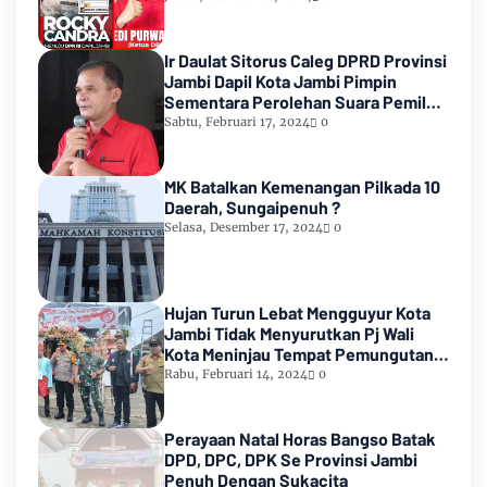
Ir Daulat Sitorus Caleg DPRD Provinsi
Jambi Dapil Kota Jambi Pimpin
Sementara Perolehan Suara Pemilu
2024
Sabtu, Februari 17, 2024
0
MK Batalkan Kemenangan Pilkada 10
Daerah, Sungaipenuh ?
Selasa, Desember 17, 2024
0
Hujan Turun Lebat Mengguyur Kota
Jambi Tidak Menyurutkan Pj Wali
Kota Meninjau Tempat Pemungutan
Suara Pemilu 2024
Rabu, Februari 14, 2024
0
Perayaan Natal Horas Bangso Batak
DPD, DPC, DPK Se Provinsi Jambi
Penuh Dengan Sukacita