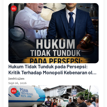
Hukum Tidak Tunduk pada Persepsi:
Kritik Terhadap Monopoli Kebenaran oleh
Media dan Aktivis
Jambi24Jam
Sept 06, 2026