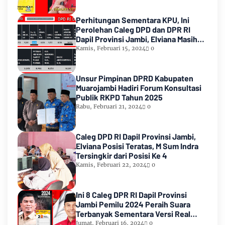
Perhitungan Sementara KPU, Ini
Perolehan Caleg DPD dan DPR RI
Dapil Provinsi Jambi, Elviana Masih
Urutan Kedua Teratas
Kamis, Februari 15, 2024
0
Unsur Pimpinan DPRD Kabupaten
Muarojambi Hadiri Forum Konsultasi
Publik RKPD Tahun 2025
Rabu, Februari 21, 2024
0
Caleg DPD RI Dapil Provinsi Jambi,
Elviana Posisi Teratas, M Sum Indra
Tersingkir dari Posisi Ke 4
Kamis, Februari 22, 2024
0
Ini 8 Caleg DPR RI Dapil Provinsi
Jambi Pemilu 2024 Peraih Suara
Terbanyak Sementara Versi Real
Count KPU RI
Jumat, Februari 16, 2024
0