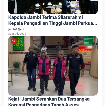
Kapolda Jambi Terima Silaturahmi
Kepala Pengadilan Tinggi Jambi Perkuat
Sinergi Antar Lembaga
Jambi24Jam
Sept 06, 2026
Kejati Jambi Serahkan Dua Tersangka
Korupsi Pengadaan Tanah Akses