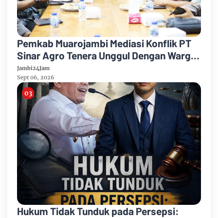
Pemkab Muarojambi Mediasi Konflik PT
Sinar Agro Tenera Unggul Dengan Warga
Sipin Teluk Duren
Jambi24Jam
Sept 06, 2026
Hukum Tidak Tunduk pada Persepsi: