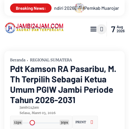
asi Konflik PT Sinar Agro Tenera Unggul Dengan Warga Sipin Te
Breaking News:
7
Aug
2026
Beranda
REGIONAL SUMATERA
Pdt Kamson RA Pasaribu, M.
Th Terpilih Sebagai Ketua
Umum PGIW Jambi Periode
Tahun 2026-2031
Jambi24Jam
Selasa, Maret 03, 2026
PRINT
12px
30px