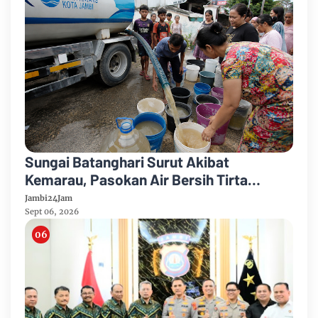
Sungai Batanghari Surut Akibat
Kemarau, Pasokan Air Bersih Tirta
Mayang Jambi Keruh
Jambi24Jam
Sept 06, 2026