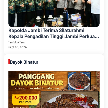
Kapolda Jambi Terima Silaturahmi
Kepala Pengadilan Tinggi Jambi Perkuat
Sinergi Antar Lembaga
Jambi24Jam
Sept 06, 2026
Dayok Binatur