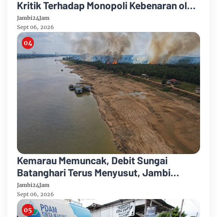
Kritik Terhadap Monopoli Kebenaran oleh
Media dan Aktivis
Jambi24Jam
Sept 06, 2026
Kemarau Memuncak, Debit Sungai
Batanghari Terus Menyusut, Jambi
Hadapi Ancaman Krisis Air Bersih dan
Jambi24Jam
Karhutla
Sept 06, 2026