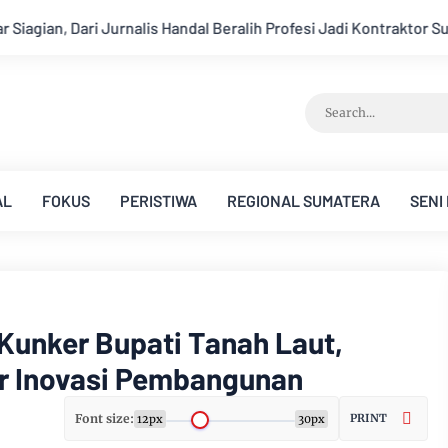
Beralih Profesi Jadi Kontraktor Sukses
Aroma Karhutla Mulai
AL
FOKUS
PERISTIWA
REGIONAL SUMATERA
SENI
Kunker Bupati Tanah Laut,
ar Inovasi Pembangunan
Font size:
PRINT
12px
30px