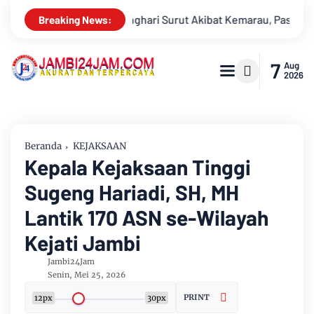
marau, Pasokan Air Bersih Tirta Mayang Jambi Keruh
Kapold
Breaking News:
7
Aug
2026
Beranda
KEJAKSAAN
Kepala Kejaksaan Tinggi
Sugeng Hariadi, SH, MH
Lantik 170 ASN se-Wilayah
Kejati Jambi
Jambi24Jam
Senin, Mei 25, 2026
PRINT
12px
30px