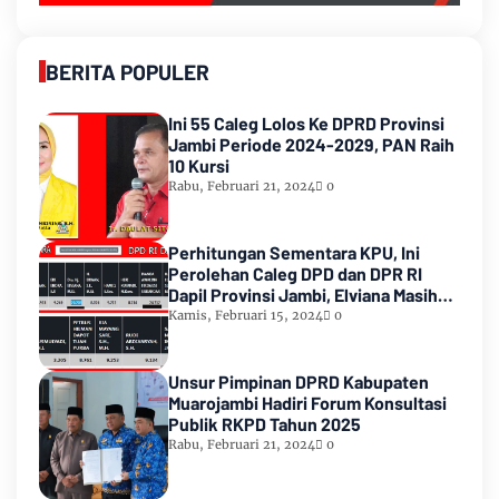
BERITA POPULER
Ini 55 Caleg Lolos Ke DPRD Provinsi
Jambi Periode 2024-2029, PAN Raih
10 Kursi
Rabu, Februari 21, 2024
0
Perhitungan Sementara KPU, Ini
Perolehan Caleg DPD dan DPR RI
Dapil Provinsi Jambi, Elviana Masih
Urutan Kedua Teratas
Kamis, Februari 15, 2024
0
Unsur Pimpinan DPRD Kabupaten
Muarojambi Hadiri Forum Konsultasi
Publik RKPD Tahun 2025
Rabu, Februari 21, 2024
0