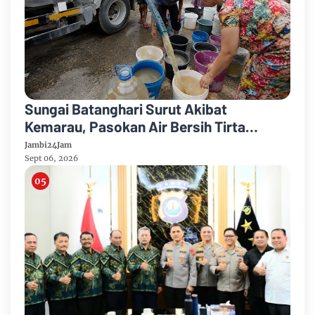
Sungai Batanghari Surut Akibat
Kemarau, Pasokan Air Bersih Tirta
Mayang Jambi Keruh
Jambi24Jam
Sept 06, 2026