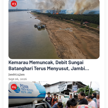
Kemarau Memuncak, Debit Sungai
Batanghari Terus Menyusut, Jambi
Hadapi Ancaman Krisis Air Bersih dan
Jambi24Jam
Karhutla
Sept 06, 2026