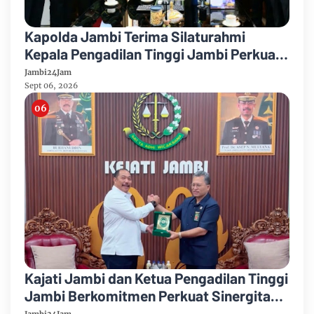
Kapolda Jambi Terima Silaturahmi
Kepala Pengadilan Tinggi Jambi Perkuat
Sinergi Antar Lembaga
Jambi24Jam
Sept 06, 2026
Kajati Jambi dan Ketua Pengadilan Tinggi
Jambi Berkomitmen Perkuat Sinergitas
Penegakan Hukum
Jambi24Jam