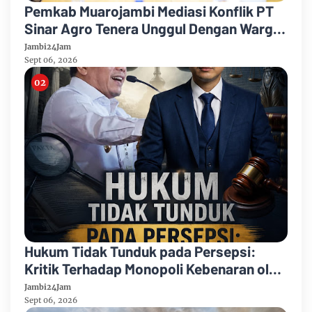
Pemkab Muarojambi Mediasi Konflik PT
Sinar Agro Tenera Unggul Dengan Warga
Sipin Teluk Duren
Jambi24Jam
Sept 06, 2026
Hukum Tidak Tunduk pada Persepsi:
Kritik Terhadap Monopoli Kebenaran oleh
Media dan Aktivis
Jambi24Jam
Sept 06, 2026