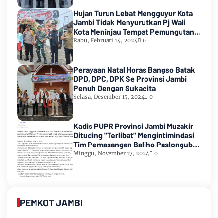
Hujan Turun Lebat Mengguyur Kota
Jambi Tidak Menyurutkan Pj Wali
Kota Meninjau Tempat Pemungutan
Suara Pemilu 2024
Rabu, Februari 14, 2024
0
Perayaan Natal Horas Bangso Batak
DPD, DPC, DPK Se Provinsi Jambi
Penuh Dengan Sukacita
Selasa, Desember 17, 2024
0
Kadis PUPR Provinsi Jambi Muzakir
Dituding "Terlibat" Mengintimindasi
Tim Pemasangan Baliho Paslongub
Romi-Sudirman
Minggu, November 17, 2024
0
PEMKOT JAMBI