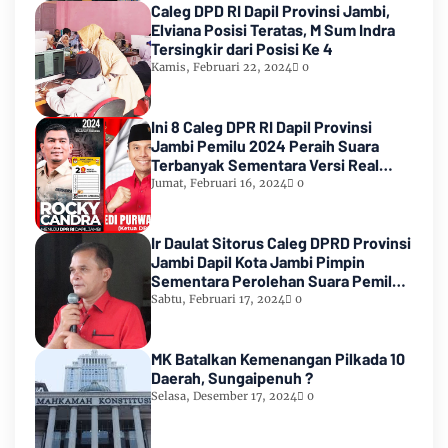
Caleg DPD RI Dapil Provinsi Jambi,
Elviana Posisi Teratas, M Sum Indra
Tersingkir dari Posisi Ke 4
Kamis, Februari 22, 2024
0
Ini 8 Caleg DPR RI Dapil Provinsi
Jambi Pemilu 2024 Peraih Suara
Terbanyak Sementara Versi Real
Count KPU RI
Jumat, Februari 16, 2024
0
Ir Daulat Sitorus Caleg DPRD Provinsi
Jambi Dapil Kota Jambi Pimpin
Sementara Perolehan Suara Pemilu
2024
Sabtu, Februari 17, 2024
0
MK Batalkan Kemenangan Pilkada 10
Daerah, Sungaipenuh ?
Selasa, Desember 17, 2024
0