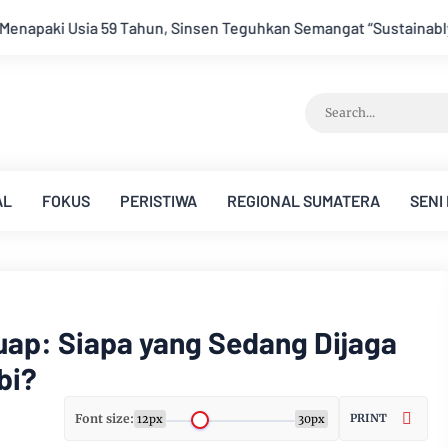
n Teguhkan Semangat “Sustainably Growing”
Festival Band P
AL
FOKUS
PERISTIWA
REGIONAL SUMATERA
SENI
uap: Siapa yang Sedang Dijaga
bi?
Font size:
PRINT
12px
30px