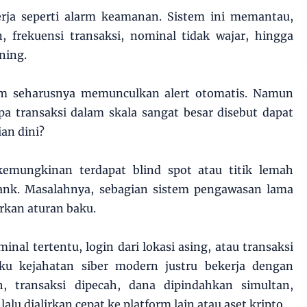
rja seperti alarm keamanan. Sistem ini memantau,
in, frekuensi transaksi, nominal tidak wajar, hingga
ning.
tem seharusnya memunculkan alert otomatis. Namun
pa transaksi dalam skala sangat besar disebut dapat
an dini?
emungkinan terdapat blind spot atau titik lemah
ank. Masalahnya, sebagian sistem pengawasan lama
rkan aturan baku.
minal tertentu, login dari lokasi asing, atau transaksi
laku kejahatan siber modern justru bekerja dengan
, transaksi dipecah, dana dipindahkan simultan,
alu dialirkan cepat ke platform lain atau aset kripto.