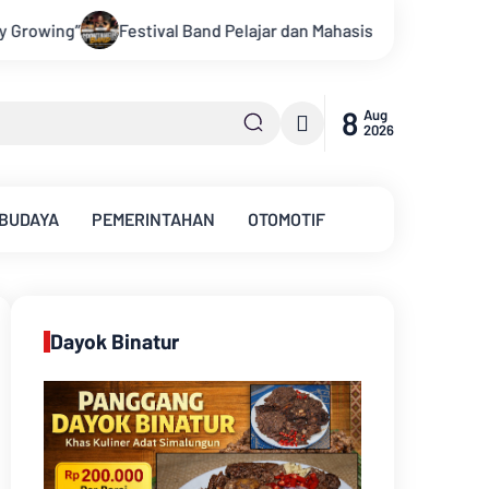
elajar dan Mahasiswa OJK Provinsi Jambi 2026, Unjuk Kreativit
8
Aug
2026
 BUDAYA
PEMERINTAHAN
OTOMOTIF
Dayok Binatur