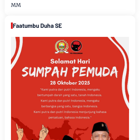
MM
Faatumbu Duha SE