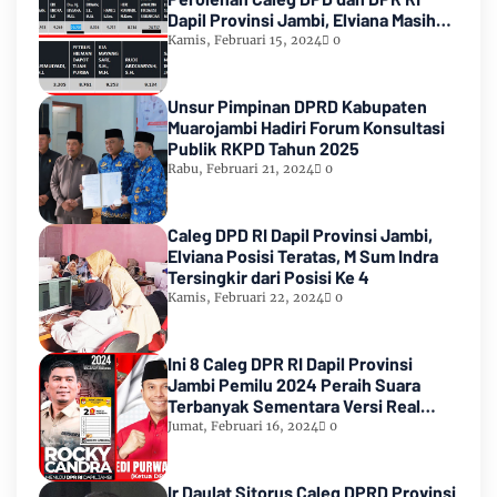
Dapil Provinsi Jambi, Elviana Masih
Urutan Kedua Teratas
Kamis, Februari 15, 2024
0
Unsur Pimpinan DPRD Kabupaten
Muarojambi Hadiri Forum Konsultasi
Publik RKPD Tahun 2025
Rabu, Februari 21, 2024
0
Caleg DPD RI Dapil Provinsi Jambi,
Elviana Posisi Teratas, M Sum Indra
Tersingkir dari Posisi Ke 4
Kamis, Februari 22, 2024
0
Ini 8 Caleg DPR RI Dapil Provinsi
Jambi Pemilu 2024 Peraih Suara
Terbanyak Sementara Versi Real
Count KPU RI
Jumat, Februari 16, 2024
0
Ir Daulat Sitorus Caleg DPRD Provinsi