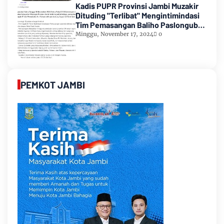
Kadis PUPR Provinsi Jambi Muzakir
Dituding "Terlibat" Mengintimindasi
Tim Pemasangan Baliho Paslongub
Romi-Sudirman
Minggu, November 17, 2024
0
PEMKOT JAMBI