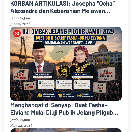
KORBAN ARTIKULASI: Josepha “Ocha”
Alexandra dan Keberanian Melawan
Ketidakadilan di Panggung Nasional
Jambi24Jam
Jun 12, 2026
Menghangat di Senyap: Duet Fasha–
Elviana Mulai Diuji Publik Jelang Pilgub
Jambi 2029
Jambi24Jam
May 22, 2026