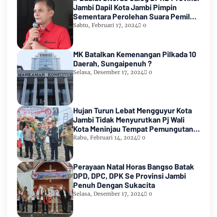
Jambi Dapil Kota Jambi Pimpin
Sementara Perolehan Suara Pemilu
2024
Sabtu, Februari 17, 2024
0
MK Batalkan Kemenangan Pilkada 10
Daerah, Sungaipenuh ?
Selasa, Desember 17, 2024
0
Hujan Turun Lebat Mengguyur Kota
Jambi Tidak Menyurutkan Pj Wali
Kota Meninjau Tempat Pemungutan
Suara Pemilu 2024
Rabu, Februari 14, 2024
0
Perayaan Natal Horas Bangso Batak
DPD, DPC, DPK Se Provinsi Jambi
Penuh Dengan Sukacita
Selasa, Desember 17, 2024
0