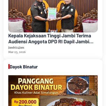
Kepala Kejaksaan Tinggi Jambi Terima
Audiensi Anggota DPD RI Dapil Jambi
Perkuat Sinergi Penegakan Hukum
Jambi24Jam
Mar 23, 2026
Dayok Binatur