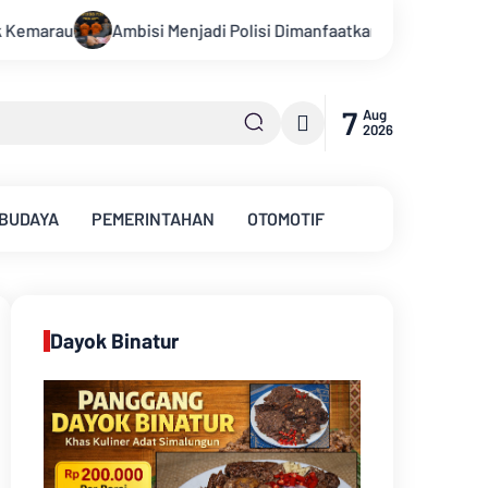
aatkan Oknum, Dua Anggota Polda Jambi Diduga Tipu Calon Binta
7
Aug
2026
 BUDAYA
PEMERINTAHAN
OTOMOTIF
Dayok Binatur