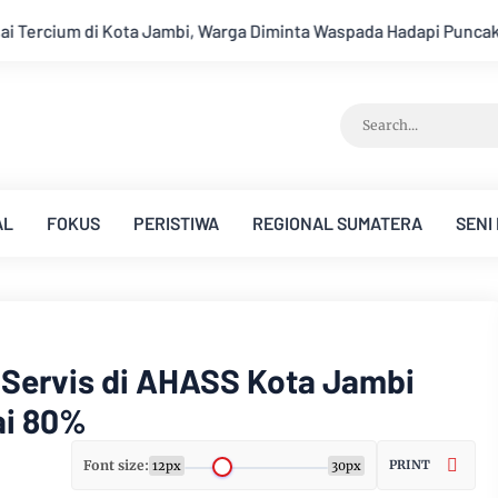
aspada Hadapi Puncak Kemarau
Ambisi Menjadi Polisi Dimanf
AL
FOKUS
PERISTIWA
REGIONAL SUMATERA
SENI
 Servis di AHASS Kota Jambi
ai 80%
Font size:
PRINT
12px
30px