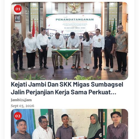
Kejati Jambi Dan SKK Migas Sumbagsel
Jalin Perjanjian Kerja Sama Perkuat
Kepastian Hukum
Jambi24Jam
Sept 03, 2026