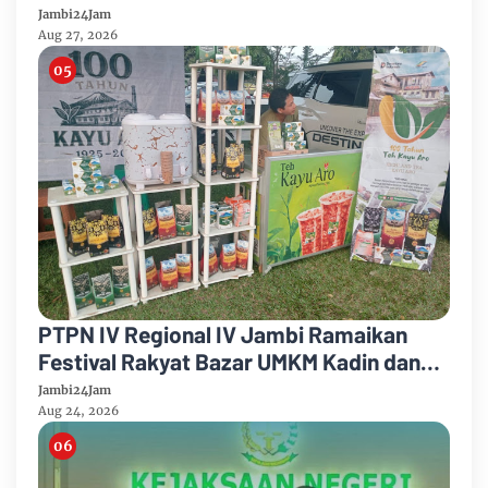
PTPN IV Regional IV Salurkan Paket
Jambi24Jam
Sembako
Aug 27, 2026
PTPN IV Regional IV Jambi Ramaikan
Festival Rakyat Bazar UMKM Kadin dan
Korem 042/Garuda Putih
Jambi24Jam
Aug 24, 2026