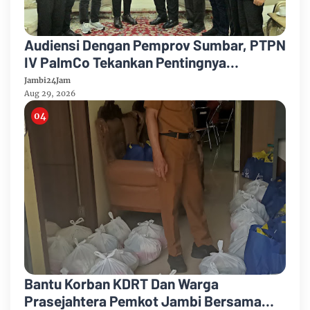
Audiensi Dengan Pemprov Sumbar, PTPN
IV PalmCo Tekankan Pentingnya
Harmonisasi Operasional Kebun
Jambi24Jam
Aug 29, 2026
Bantu Korban KDRT Dan Warga
Prasejahtera Pemkot Jambi Bersama