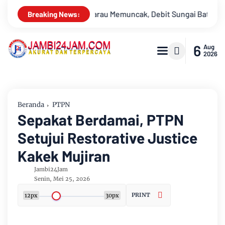
 Debit Sungai Batanghari Terus Menyusut, Jambi Hadapi Ancama
Breaking News:
6
Aug
2026
Beranda
PTPN
Sepakat Berdamai, PTPN
Setujui Restorative Justice
Kakek Mujiran
Jambi24Jam
Senin, Mei 25, 2026
PRINT
12px
30px