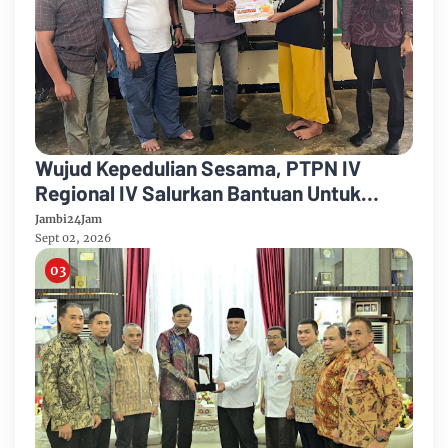
Wujud Kepedulian Sesama, PTPN IV
Regional IV Salurkan Bantuan Untuk
Pengobatan Putri Karyawan Pemanen
Jambi24Jam
Sept 02, 2026