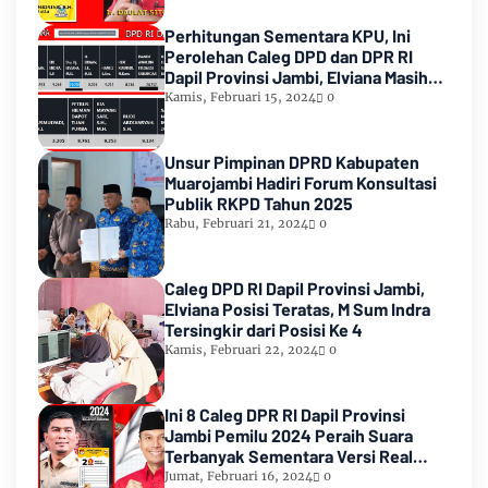
Perhitungan Sementara KPU, Ini
Perolehan Caleg DPD dan DPR RI
Dapil Provinsi Jambi, Elviana Masih
Urutan Kedua Teratas
Kamis, Februari 15, 2024
0
Unsur Pimpinan DPRD Kabupaten
Muarojambi Hadiri Forum Konsultasi
Publik RKPD Tahun 2025
Rabu, Februari 21, 2024
0
Caleg DPD RI Dapil Provinsi Jambi,
Elviana Posisi Teratas, M Sum Indra
Tersingkir dari Posisi Ke 4
Kamis, Februari 22, 2024
0
Ini 8 Caleg DPR RI Dapil Provinsi
Jambi Pemilu 2024 Peraih Suara
Terbanyak Sementara Versi Real
Count KPU RI
Jumat, Februari 16, 2024
0