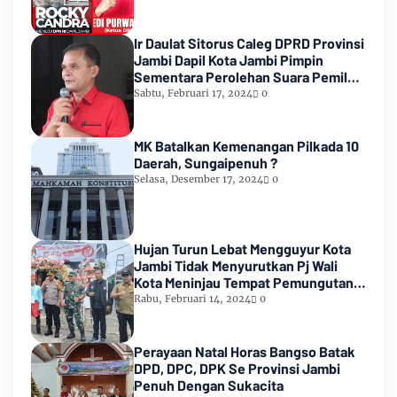
Ir Daulat Sitorus Caleg DPRD Provinsi
Jambi Dapil Kota Jambi Pimpin
Sementara Perolehan Suara Pemilu
2024
Sabtu, Februari 17, 2024
0
MK Batalkan Kemenangan Pilkada 10
Daerah, Sungaipenuh ?
Selasa, Desember 17, 2024
0
Hujan Turun Lebat Mengguyur Kota
Jambi Tidak Menyurutkan Pj Wali
Kota Meninjau Tempat Pemungutan
Suara Pemilu 2024
Rabu, Februari 14, 2024
0
Perayaan Natal Horas Bangso Batak
DPD, DPC, DPK Se Provinsi Jambi
Penuh Dengan Sukacita