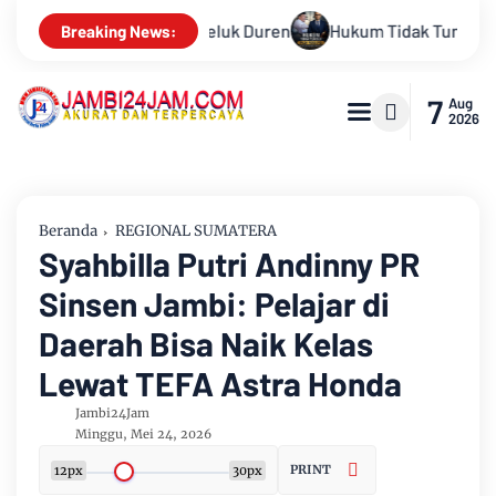
m Tidak Tunduk pada Persepsi: Kritik Terhadap Monopoli Kebena
Breaking News:
7
Aug
2026
Beranda
REGIONAL SUMATERA
Syahbilla Putri Andinny PR
Sinsen Jambi: Pelajar di
Daerah Bisa Naik Kelas
Lewat TEFA Astra Honda
Jambi24Jam
Minggu, Mei 24, 2026
PRINT
12px
30px