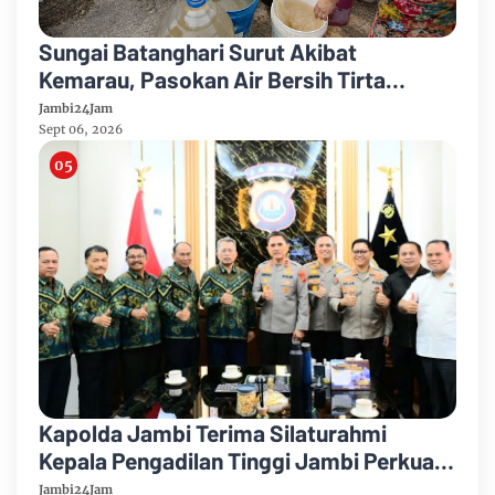
Sungai Batanghari Surut Akibat
Kemarau, Pasokan Air Bersih Tirta
Mayang Jambi Keruh
Jambi24Jam
Sept 06, 2026
Kapolda Jambi Terima Silaturahmi
Kepala Pengadilan Tinggi Jambi Perkuat
Sinergi Antar Lembaga
Jambi24Jam