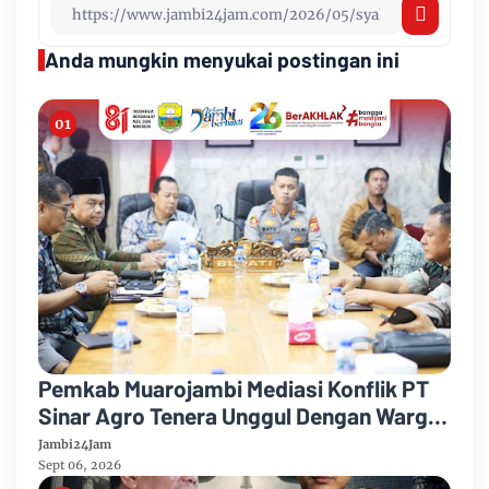
Anda mungkin menyukai postingan ini
Pemkab Muarojambi Mediasi Konflik PT
Sinar Agro Tenera Unggul Dengan Warga
Sipin Teluk Duren
Jambi24Jam
Sept 06, 2026