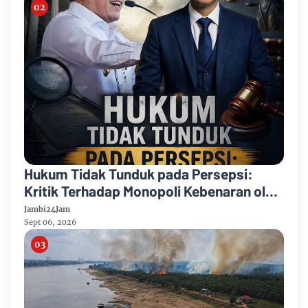
Hukum Tidak Tunduk pada Persepsi:
Kritik Terhadap Monopoli Kebenaran oleh
Media dan Aktivis
Jambi24Jam
Sept 06, 2026