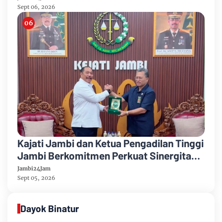
Sept 06, 2026
Kajati Jambi dan Ketua Pengadilan Tinggi
Jambi Berkomitmen Perkuat Sinergitas
Penegakan Hukum
Jambi24Jam
Sept 05, 2026
Dayok Binatur