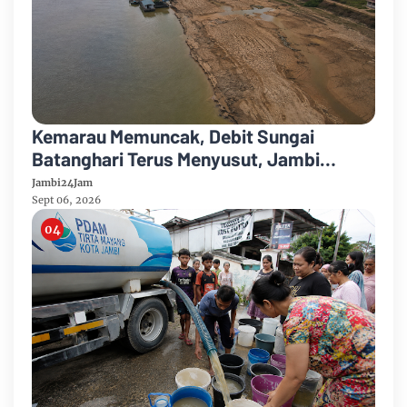
Kemarau Memuncak, Debit Sungai
Batanghari Terus Menyusut, Jambi
Hadapi Ancaman Krisis Air Bersih dan
Jambi24Jam
Karhutla
Sept 06, 2026