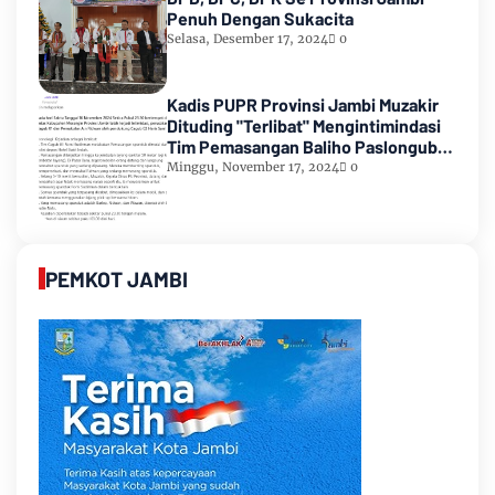
Penuh Dengan Sukacita
Selasa, Desember 17, 2024
0
Kadis PUPR Provinsi Jambi Muzakir
Dituding "Terlibat" Mengintimindasi
Tim Pemasangan Baliho Paslongub
Romi-Sudirman
Minggu, November 17, 2024
0
PEMKOT JAMBI