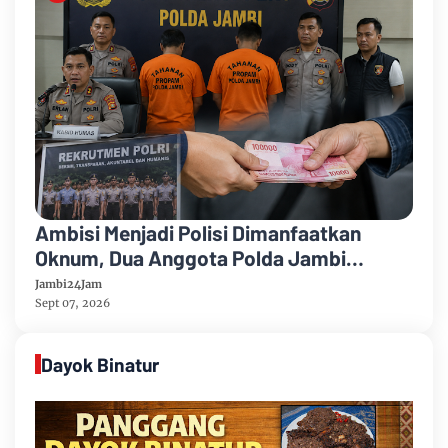
Ambisi Menjadi Polisi Dimanfaatkan
Oknum, Dua Anggota Polda Jambi
Diduga Tipu Calon Bintara dengan Janji
Jambi24Jam
Kelulusan
Sept 07, 2026
Dayok Binatur