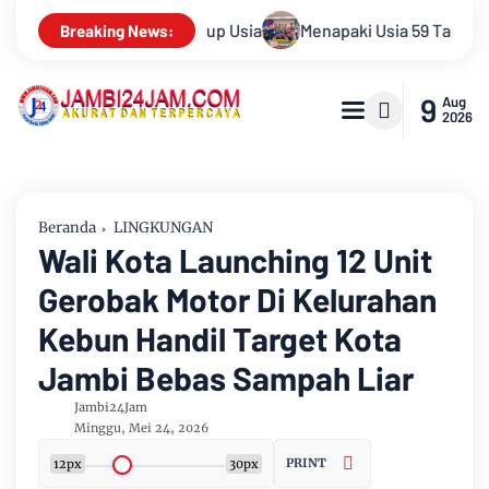
apaki Usia 59 Tahun, Sinsen Teguhkan Semangat “Sustainably G
Breaking News:
9
Aug
2026
Beranda
LINGKUNGAN
Wali Kota Launching 12 Unit
Gerobak Motor Di Kelurahan
Kebun Handil Target Kota
Jambi Bebas Sampah Liar
Jambi24Jam
Minggu, Mei 24, 2026
PRINT
12px
30px