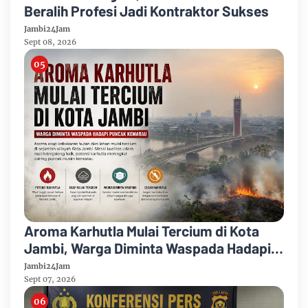
Beralih Profesi Jadi Kontraktor Sukses
Jambi24Jam
Sept 08, 2026
Aroma Karhutla Mulai Tercium di Kota
Jambi, Warga Diminta Waspada Hadapi
Puncak Kemarau
Jambi24Jam
Sept 07, 2026