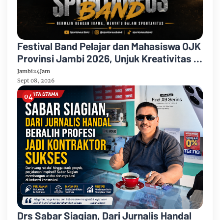
Festival Band Pelajar dan Mahasiswa OJK
Provinsi Jambi 2026, Unjuk Kreativitas di
Taman Banjuran Budayo, Spontaneus
Jambi24Jam
Band Raih Juara 2
Sept 08, 2026
Drs Sabar Siagian, Dari Jurnalis Handal