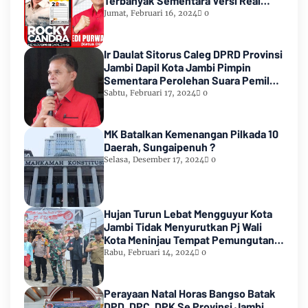
Terbanyak Sementara Versi Real
Count KPU RI
Jumat, Februari 16, 2024
0
Ir Daulat Sitorus Caleg DPRD Provinsi
Jambi Dapil Kota Jambi Pimpin
Sementara Perolehan Suara Pemilu
2024
Sabtu, Februari 17, 2024
0
MK Batalkan Kemenangan Pilkada 10
Daerah, Sungaipenuh ?
Selasa, Desember 17, 2024
0
Hujan Turun Lebat Mengguyur Kota
Jambi Tidak Menyurutkan Pj Wali
Kota Meninjau Tempat Pemungutan
Suara Pemilu 2024
Rabu, Februari 14, 2024
0
Perayaan Natal Horas Bangso Batak
DPD, DPC, DPK Se Provinsi Jambi