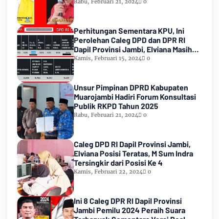
Rabu, Februari 21, 2024
0
Perhitungan Sementara KPU, Ini
Perolehan Caleg DPD dan DPR RI
Dapil Provinsi Jambi, Elviana Masih
Urutan Kedua Teratas
Kamis, Februari 15, 2024
0
Unsur Pimpinan DPRD Kabupaten
Muarojambi Hadiri Forum Konsultasi
Publik RKPD Tahun 2025
Rabu, Februari 21, 2024
0
Caleg DPD RI Dapil Provinsi Jambi,
Elviana Posisi Teratas, M Sum Indra
Tersingkir dari Posisi Ke 4
Kamis, Februari 22, 2024
0
Ini 8 Caleg DPR RI Dapil Provinsi
Jambi Pemilu 2024 Peraih Suara