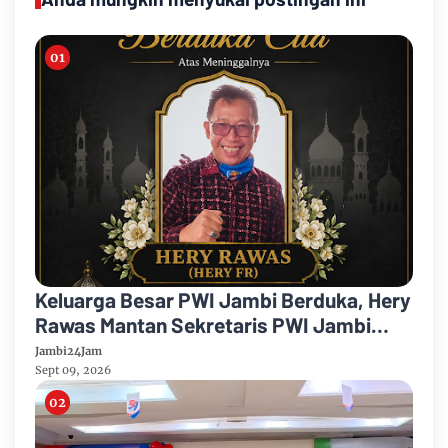
Keluarga Besar PWI Jambi Berduka, Hery
Rawas Mantan Sekretaris PWI Jambi
Tutup Usia
Jambi24Jam
Sept 09, 2026