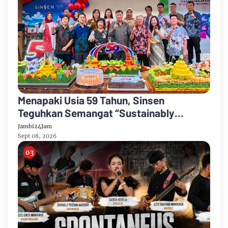
Menapaki Usia 59 Tahun, Sinsen
Teguhkan Semangat “Sustainably
Growing”
Jambi24Jam
Sept 08, 2026