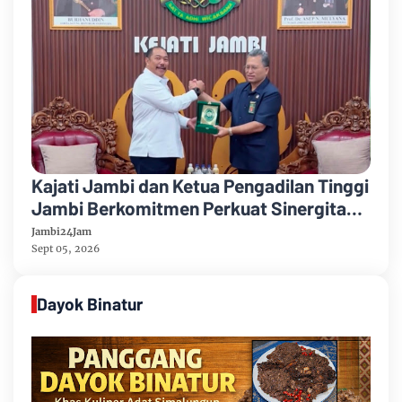
Kajati Jambi dan Ketua Pengadilan Tinggi
Jambi Berkomitmen Perkuat Sinergitas
Penegakan Hukum
Jambi24Jam
Sept 05, 2026
Dayok Binatur