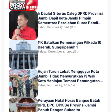
Ir Daulat Sitorus Caleg DPRD Provinsi
Jambi Dapil Kota Jambi Pimpin
Sementara Perolehan Suara Pemilu
2024
Sabtu, Februari 17, 2024
0
MK Batalkan Kemenangan Pilkada 10
Daerah, Sungaipenuh ?
Selasa, Desember 17, 2024
0
Hujan Turun Lebat Mengguyur Kota
Jambi Tidak Menyurutkan Pj Wali
Kota Meninjau Tempat Pemungutan
Suara Pemilu 2024
Rabu, Februari 14, 2024
0
Perayaan Natal Horas Bangso Batak
DPD, DPC, DPK Se Provinsi Jambi
Penuh Dengan Sukacita