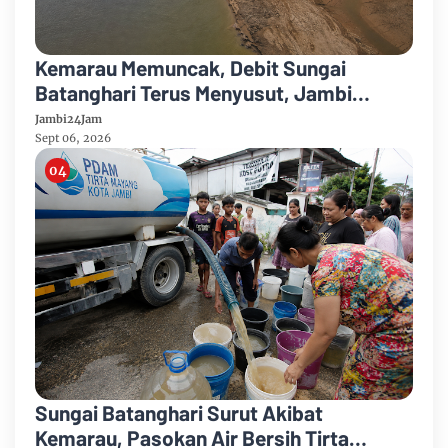
Kemarau Memuncak, Debit Sungai
Batanghari Terus Menyusut, Jambi
Hadapi Ancaman Krisis Air Bersih dan
Jambi24Jam
Karhutla
Sept 06, 2026
Sungai Batanghari Surut Akibat
Kemarau, Pasokan Air Bersih Tirta