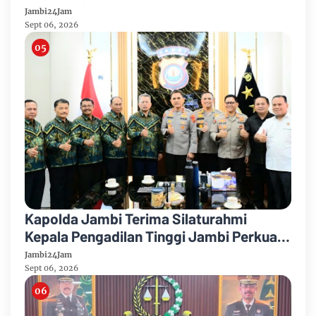
Mayang Jambi Keruh
Jambi24Jam
Sept 06, 2026
Kapolda Jambi Terima Silaturahmi
Kepala Pengadilan Tinggi Jambi Perkuat
Sinergi Antar Lembaga
Jambi24Jam
Sept 06, 2026