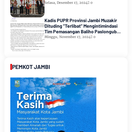
Selasa, Desember 17, 2024
0
Kadis PUPR Provinsi Jambi Muzakir
Dituding "Terlibat" Mengintimindasi
Tim Pemasangan Baliho Paslongub
Romi-Sudirman
Minggu, November 17, 2024
0
PEMKOT JAMBI