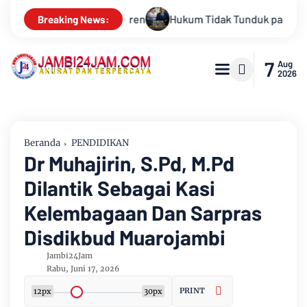
nduk pada Persepsi: Kritik Terhadap Monopoli Kebenaran oleh M
Breaking News:
7
Aug
2026
Beranda
PENDIDIKAN
Dr Muhajirin, S.Pd, M.Pd
Dilantik Sebagai Kasi
Kelembagaan Dan Sarpras
Disdikbud Muarojambi
Jambi24Jam
Rabu, Juni 17, 2026
PRINT
12px
30px