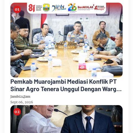
Pemkab Muarojambi Mediasi Konflik PT
Sinar Agro Tenera Unggul Dengan Warga
Sipin Teluk Duren
Jambi24Jam
Sept 06, 2026