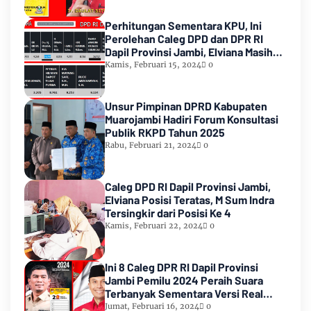
Perhitungan Sementara KPU, Ini
Perolehan Caleg DPD dan DPR RI
Dapil Provinsi Jambi, Elviana Masih
Urutan Kedua Teratas
Kamis, Februari 15, 2024
0
Unsur Pimpinan DPRD Kabupaten
Muarojambi Hadiri Forum Konsultasi
Publik RKPD Tahun 2025
Rabu, Februari 21, 2024
0
Caleg DPD RI Dapil Provinsi Jambi,
Elviana Posisi Teratas, M Sum Indra
Tersingkir dari Posisi Ke 4
Kamis, Februari 22, 2024
0
Ini 8 Caleg DPR RI Dapil Provinsi
Jambi Pemilu 2024 Peraih Suara
Terbanyak Sementara Versi Real
Count KPU RI
Jumat, Februari 16, 2024
0