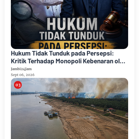
Hukum Tidak Tunduk pada Persepsi:
Kritik Terhadap Monopoli Kebenaran oleh
Media dan Aktivis
Jambi24Jam
Sept 06, 2026