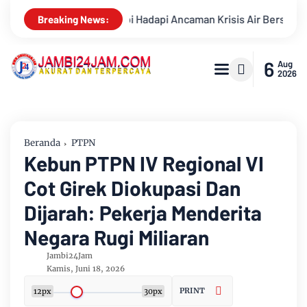
Krisis Air Bersih dan Karhutla
Sungai Batanghari Surut Ak
Breaking News:
6
Aug
2026
Beranda
PTPN
Kebun PTPN IV Regional VI
Cot Girek Diokupasi Dan
Dijarah: Pekerja Menderita
Negara Rugi Miliaran
Jambi24Jam
Kamis, Juni 18, 2026
PRINT
12px
30px