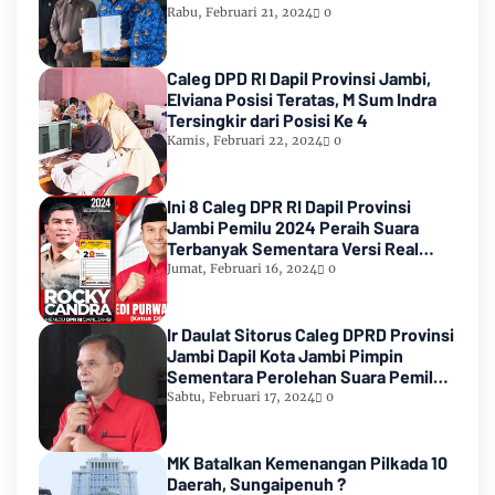
Rabu, Februari 21, 2024
0
Caleg DPD RI Dapil Provinsi Jambi,
Elviana Posisi Teratas, M Sum Indra
Tersingkir dari Posisi Ke 4
Kamis, Februari 22, 2024
0
Ini 8 Caleg DPR RI Dapil Provinsi
Jambi Pemilu 2024 Peraih Suara
Terbanyak Sementara Versi Real
Count KPU RI
Jumat, Februari 16, 2024
0
Ir Daulat Sitorus Caleg DPRD Provinsi
Jambi Dapil Kota Jambi Pimpin
Sementara Perolehan Suara Pemilu
2024
Sabtu, Februari 17, 2024
0
MK Batalkan Kemenangan Pilkada 10
Daerah, Sungaipenuh ?