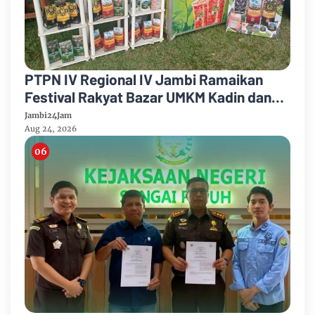
PTPN IV Regional IV Jambi Ramaikan
Festival Rakyat Bazar UMKM Kadin dan
Korem 042/Garuda Putih
Jambi24Jam
Aug 24, 2026