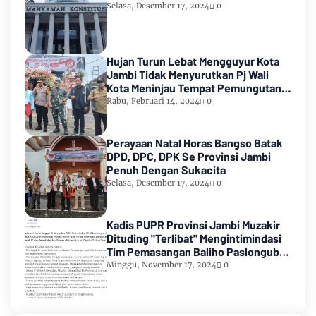
Selasa, Desember 17, 2024
0
Hujan Turun Lebat Mengguyur Kota
Jambi Tidak Menyurutkan Pj Wali
Kota Meninjau Tempat Pemungutan
Suara Pemilu 2024
Rabu, Februari 14, 2024
0
Perayaan Natal Horas Bangso Batak
DPD, DPC, DPK Se Provinsi Jambi
Penuh Dengan Sukacita
Selasa, Desember 17, 2024
0
Kadis PUPR Provinsi Jambi Muzakir
Dituding "Terlibat" Mengintimindasi
Tim Pemasangan Baliho Paslongub
Romi-Sudirman
Minggu, November 17, 2024
0