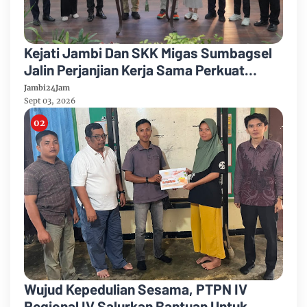
Kejati Jambi Dan SKK Migas Sumbagsel
Jalin Perjanjian Kerja Sama Perkuat
Kepastian Hukum
Jambi24Jam
Sept 03, 2026
Wujud Kepedulian Sesama, PTPN IV
Regional IV Salurkan Bantuan Untuk