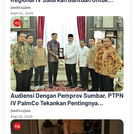
Pengobatan Putri Karyawan Pemanen
Jambi24Jam
Sept 02, 2026
Audiensi Dengan Pemprov Sumbar, PTPN
IV PalmCo Tekankan Pentingnya
Harmonisasi Operasional Kebun
Jambi24Jam
Aug 29, 2026