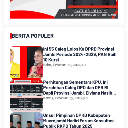
BERITA POPULER
Ini 55 Caleg Lolos Ke DPRD Provinsi
Jambi Periode 2024-2029, PAN Raih
10 Kursi
Rabu, Februari 21, 2024
0
Perhitungan Sementara KPU, Ini
Perolehan Caleg DPD dan DPR RI
Dapil Provinsi Jambi, Elviana Masih
Urutan Kedua Teratas
Kamis, Februari 15, 2024
0
Unsur Pimpinan DPRD Kabupaten
Muarojambi Hadiri Forum Konsultasi
Publik RKPD Tahun 2025