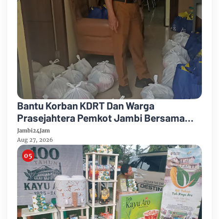
Bantu Korban KDRT Dan Warga
Prasejahtera Pemkot Jambi Bersama
PTPN IV Regional IV Salurkan Paket
Jambi24Jam
Sembako
Aug 27, 2026