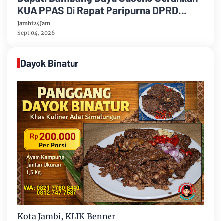
KUA PPAS Di Rapat Paripurna DPRD
Muarojambi
Jambi24Jam
Sept 04, 2026
Dayok Binatur
Kota Jambi, KLIK Benner