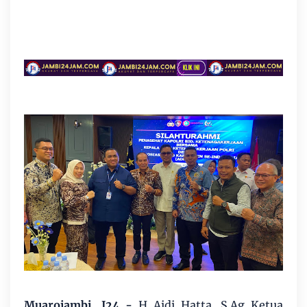
Muarojambi, J24 -
H Aidi Hatta, S.Ag Ketua