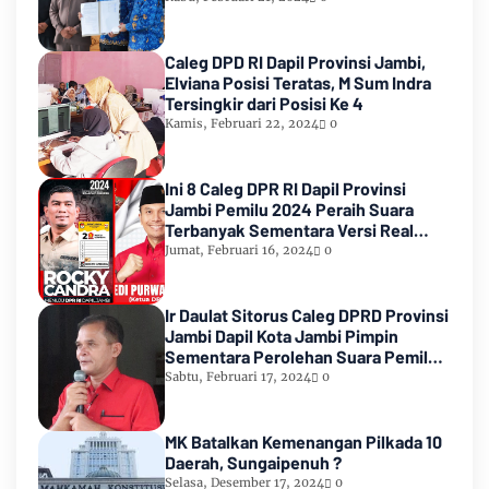
Caleg DPD RI Dapil Provinsi Jambi,
Elviana Posisi Teratas, M Sum Indra
Tersingkir dari Posisi Ke 4
Kamis, Februari 22, 2024
0
Ini 8 Caleg DPR RI Dapil Provinsi
Jambi Pemilu 2024 Peraih Suara
Terbanyak Sementara Versi Real
Count KPU RI
Jumat, Februari 16, 2024
0
Ir Daulat Sitorus Caleg DPRD Provinsi
Jambi Dapil Kota Jambi Pimpin
Sementara Perolehan Suara Pemilu
2024
Sabtu, Februari 17, 2024
0
MK Batalkan Kemenangan Pilkada 10
Daerah, Sungaipenuh ?
Selasa, Desember 17, 2024
0