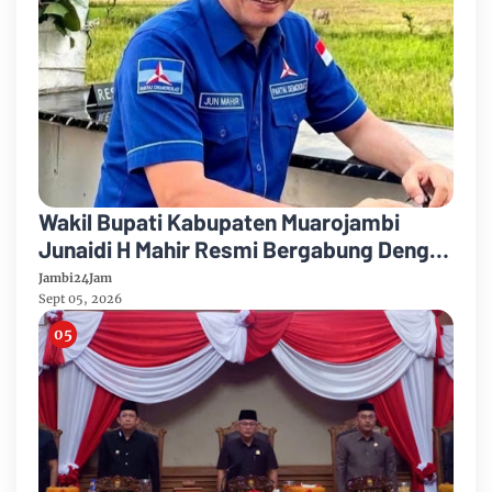
Wakil Bupati Kabupaten Muarojambi
Junaidi H Mahir Resmi Bergabung Dengan
Partai Demikrat
Jambi24Jam
Sept 05, 2026