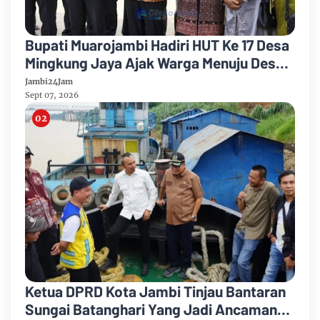
Bupati Muarojambi Hadiri HUT Ke 17 Desa
Mingkung Jaya Ajak Warga Menuju Desa
Mandiri 2026
Jambi24Jam
Sept 07, 2026
Ketua DPRD Kota Jambi Tinjau Bantaran
Sungai Batanghari Yang Jadi Ancaman