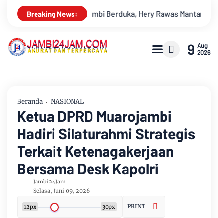
awas Mantan Sekretaris PWI Jambi Tutup Usia
Menapaki Usi
Breaking News:
9
Aug
2026
Beranda
NASIONAL
Ketua DPRD Muarojambi
Hadiri Silaturahmi Strategis
Terkait Ketenagakerjaan
Bersama Desk Kapolri
Jambi24Jam
Selasa, Juni 09, 2026
PRINT
12px
30px