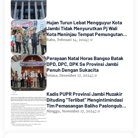
Hujan Turun Lebat Mengguyur Kota
Jambi Tidak Menyurutkan Pj Wali
Kota Meninjau Tempat Pemungutan
Suara Pemilu 2024
Rabu, Februari 14, 2024
0
Perayaan Natal Horas Bangso Batak
DPD, DPC, DPK Se Provinsi Jambi
Penuh Dengan Sukacita
Selasa, Desember 17, 2024
0
Kadis PUPR Provinsi Jambi Muzakir
Dituding "Terlibat" Mengintimindasi
Tim Pemasangan Baliho Paslongub
Romi-Sudirman
Minggu, November 17, 2024
0