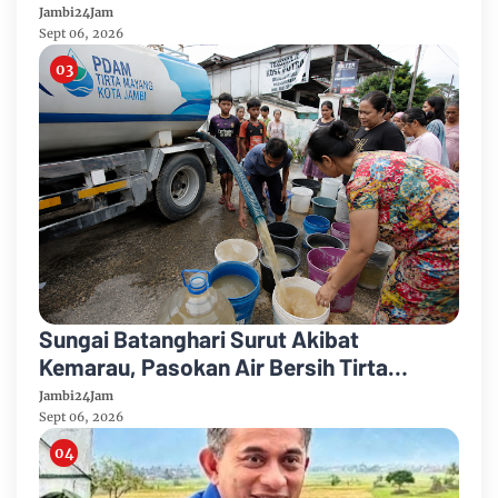
Abrasi
Jambi24Jam
Sept 06, 2026
Sungai Batanghari Surut Akibat
Kemarau, Pasokan Air Bersih Tirta
Mayang Jambi Keruh
Jambi24Jam
Sept 06, 2026