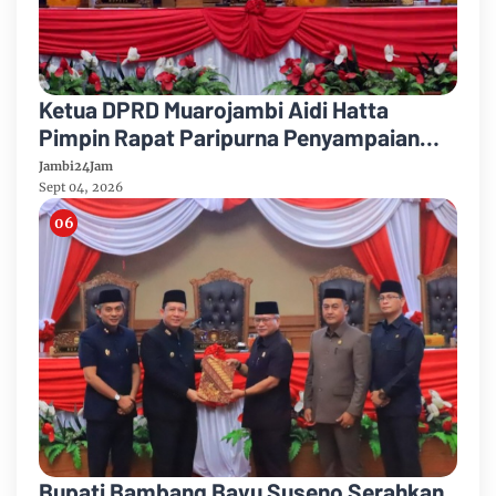
Ketua DPRD Muarojambi Aidi Hatta
Pimpin Rapat Paripurna Penyampaian
Rancangan Perubahan KUA-PPAS Tahun
Jambi24Jam
Anggaran 2026
Sept 04, 2026
Bupati Bambang Bayu Suseno Serahkan