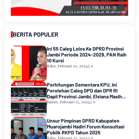
BERITA POPULER
Ini 55 Caleg Lolos Ke DPRD Provinsi
Jambi Periode 2024-2029, PAN Raih
10 Kursi
Rabu, Februari 21, 2024
0
Perhitungan Sementara KPU, Ini
Perolehan Caleg DPD dan DPR RI
Dapil Provinsi Jambi, Elviana Masih
Urutan Kedua Teratas
Kamis, Februari 15, 2024
0
Unsur Pimpinan DPRD Kabupaten
Muarojambi Hadiri Forum Konsultasi
Publik RKPD Tahun 2025
Rabu, Februari 21, 2024
0