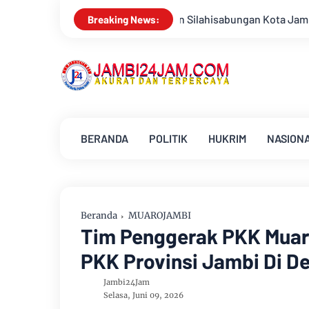
lahisabungan Kota Jambi Sambut HUT Kemerdekaan RI Ke 81 Gela
Breaking News:
BERANDA
POLITIK
HUKRIM
NASION
Beranda
MUAROJAMBI
Tim Penggerak PKK Muar
PKK Provinsi Jambi Di De
Jambi24Jam
Selasa, Juni 09, 2026