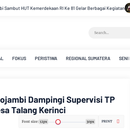
r Berbagai Kegiatan
Keluarga Besar PWI Jambi Berduka, Her
AL
FOKUS
PERISTIWA
REGIONAL SUMATERA
SENI
ojambi Dampingi Supervisi TP
sa Talang Kerinci
Font size:
PRINT
12px
30px