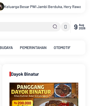
y Rawas Mantan Sekretaris PWI Jambi Tutup Usia
Menapaki U
9
Aug
2026
 BUDAYA
PEMERINTAHAN
OTOMOTIF
Dayok Binatur