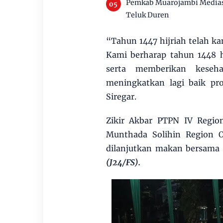
Pemkab Muarojambi Mediasi
Teluk Duren
“Tahun 1447 hijriah telah k
Kami berharap tahun 1448 h
serta memberikan keseh
meningkatkan lagi baik pr
Siregar.
Zikir Akbar PTPN IV Region
Munthada Solihin Region O
dilanjutkan makan bersama 
(J24/FS).