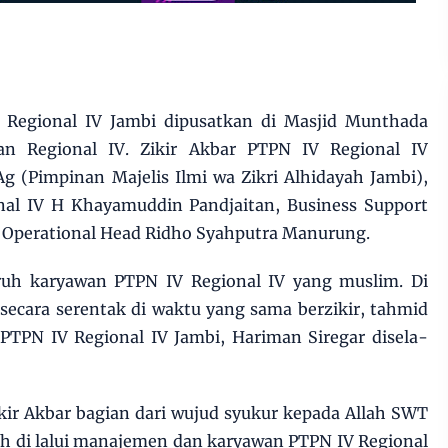
ce Regional IV Jambi dipusatkan di Masjid Munthada
an Regional IV. Zikir Akbar PTPN IV Regional IV
g (Pimpinan Majelis Ilmi wa Zikri Alhidayah Jambi),
al IV H Khayamuddin Pandjaitan, Business Support
perational Head Ridho Syahputra Manurung.
luruh karyawan PTPN IV Regional IV yang muslim. Di
ecara serentak di waktu yang sama berzikir, tahmid
 PTPN IV Regional IV Jambi, Hariman Siregar disela-
kir Akbar bagian dari wujud syukur kepada Allah SWT
ah di lalui manajemen dan karyawan PTPN IV Regional