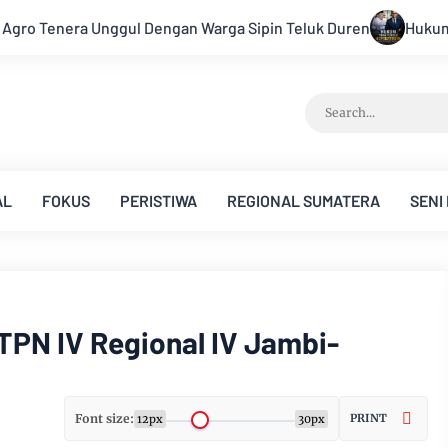
n Teluk Duren
Hukum Tidak Tunduk pada Persepsi: Kritik Ter
AL
FOKUS
PERISTIWA
REGIONAL SUMATERA
SENI
TPN IV Regional IV Jambi-
Font size:
PRINT
12px
30px