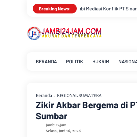
ediasi Konflik PT Sinar Agro Tenera Unggul Dengan Warga Sipi
Breaking News:
BERANDA
POLITIK
HUKRIM
NASION
Beranda
REGIONAL SUMATERA
Zikir Akbar Bergema di P
Sumbar
Jambi24Jam
Selasa, Juni 16, 2026