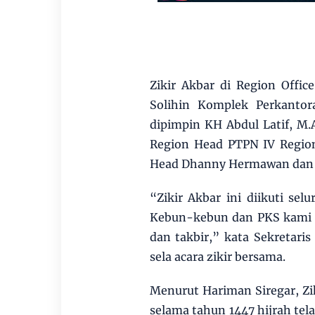
Zikir Akbar di Region Offi
Solihin Komplek Perkantor
dipimpin KH Abdul Latif, M.A
Region Head PTPN IV Region
Head Dhanny Hermawan dan O
“Zikir Akbar ini diikuti se
Kebun-kebun dan PKS kami s
dan takbir,” kata Sekretaris
sela acara zikir bersama.
Menurut Hariman Siregar, Zi
selama tahun 1447 hijrah tel